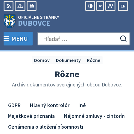
Preskočiť
EN
na
Swit
RSS
Mapa
Tlačiť
Zvýšiť
Zmenšiť
Zväčšiť
OFICIÁLNE STRÁNKY
obsah
lang
kontrast
veľkosť
veľkosť
DUBOVCE
to
písma
písma
Engli
MENU
PREPNÚŤ
Hľadať:
Odo
vyh
for
Domov
Dokumenty
Rôzne
Rôzne
Archív dokumentov uverejnených obcou Dubovce.
GDPR
Hlavný kontrolór
Iné
Majetkové priznania
Nájomné zmluvy - cintorín
Oznámenia o uložení písomnosti