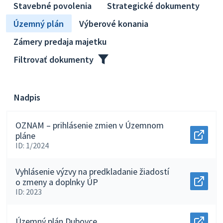
Stavebné povolenia
Strategické dokumenty
Územný plán
Výberové konania
Zámery predaja majetku
Filtrovať dokumenty
Nadpis
OZNAM – prihlásenie zmien v Územnom
pláne
Otvor
ID: 1/2024
docu
OZNA
–
Vyhlásenie výzvy na predkladanie žiadostí
prihlá
o zmeny a doplnky ÚP
zmien
Otvor
v
ID: 2023
docu
Územ
Vyhlá
pláne
výzvy
v
na
Územný plán Dubovce
novo