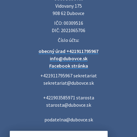
Vidovany 175

908 62 Dubovce
IČO: 00309516
DIČ: 2021065706
Číslo účtu:
obecný úrad +421911795967
info@dubovce.sk
Facebook stránka
+421911795967 sekretariat

sekretariat@dubovce.sk

+421903585971 starosta

starosta@dubovce.sk

podatelna@dubovce.sk
DUBOVCE