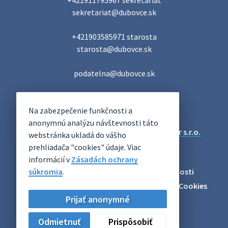
+421911795967 sekretariat

sekretariat@dubovce.sk

+421903585971 starosta

starosta@dubovce.sk

podatelna@dubovce.sk
DUBOVCE
Na zabezpečenie funkčnosti a
OFICIÁLNE STRÁNKY
anonymnú analýzu návštevnosti táto
Technický prevádzkovateľ:
Alphabet partner s.r.o.
webstránka ukladá do vášho
Správca obsahu:
Obec Dubovce
prehliadača "cookies" údaje. Viac
Posledná aktualizácia:
06.08.2026
informácií v
Zásadách ochrany
súkromia
Odber RSS
.
Mapa
Vyhlásenie o prístupnosti
Zásady ochrany osobných údajov
Nastaviť Cookies
Prijať anonymné
Archív
Odmietnuť
Prispôsobiť