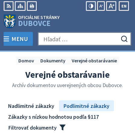
Preskočiť
EN
na
Swit
RSS
Mapa
Tlačiť
Zvýšiť
Zmenšiť
Zväčšiť
OFICIÁLNE STRÁNKY
obsah
lang
kontrast
veľkosť
veľkosť
DUBOVCE
to
písma
písma
Engli
MENU
PREPNÚŤ
Hľadať:
Odo
vyh
for
Domov
Dokumenty
Verejné obstarávanie
Verejné obstarávanie
Archív dokumentov uverejnených obcou Dubovce.
Nadlimitné zákazky
Podlimitné zákazky
Zákazky s nízkou hodnotou podľa §117
Filtrovať dokumenty