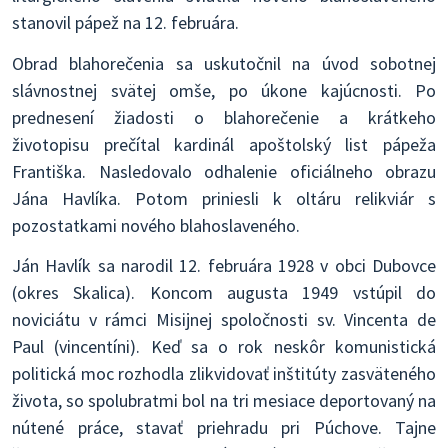
stanovil pápež na 12. februára.
Obrad blahorečenia sa uskutočnil na úvod sobotnej
slávnostnej svätej omše, po úkone kajúcnosti. Po
prednesení žiadosti o blahorečenie a krátkeho
životopisu prečítal kardinál apoštolský list pápeža
Františka. Nasledovalo odhalenie oficiálneho obrazu
Jána Havlíka. Potom priniesli k oltáru relikviár s
pozostatkami nového blahoslaveného.
Ján Havlík sa narodil 12. februára 1928 v obci Dubovce
(okres Skalica). Koncom augusta 1949 vstúpil do
noviciátu v rámci Misijnej spoločnosti sv. Vincenta de
Paul (vincentíni). Keď sa o rok neskôr komunistická
politická moc rozhodla zlikvidovať inštitúty zasväteného
života, so spolubratmi bol na tri mesiace deportovaný na
nútené práce, stavať priehradu pri Púchove. Tajne