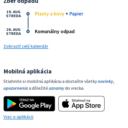
Zber odpadu
19. AUG
Plasty a kovy
+
Papier
STREDA
26. AUG
Komunálny odpad
STREDA
Zobraziť celý kalendár
Mobilná aplikácia
Stiahnite si mobilnú aplikáciu a dostaňte všetky
novinky
,
upozornenia
a dôležité
oznamy
do vrecka.
Viac o aplikácii