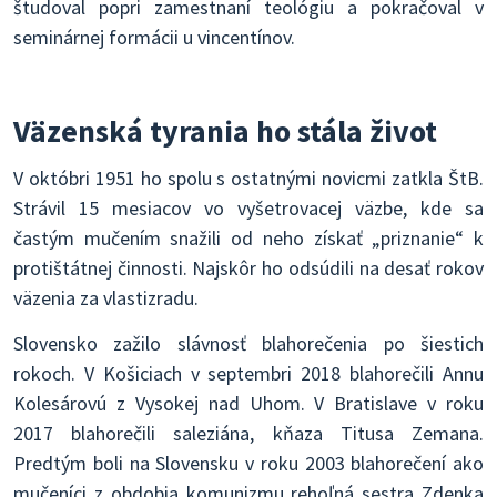
študoval popri zamestnaní teológiu a pokračoval v
seminárnej formácii u vincentínov.
Väzenská tyrania ho stála život
V októbri 1951 ho spolu s ostatnými novicmi zatkla ŠtB.
Strávil 15 mesiacov vo vyšetrovacej väzbe, kde sa
častým mučením snažili od neho získať „priznanie“ k
protištátnej činnosti. Najskôr ho odsúdili na desať rokov
väzenia za vlastizradu.
Slovensko zažilo slávnosť blahorečenia po šiestich
rokoch. V Košiciach v septembri 2018 blahorečili Annu
Kolesárovú z Vysokej nad Uhom. V Bratislave v roku
2017 blahorečili saleziána, kňaza Titusa Zemana.
Predtým boli na Slovensku v roku 2003 blahorečení ako
mučeníci z obdobia komunizmu rehoľná sestra Zdenka