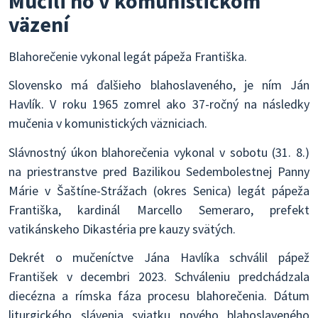
Mučili ho v komunistickom
väzení
Blahorečenie vykonal legát pápeža Františka.
Slovensko má ďalšieho blahoslaveného, je ním Ján
Havlík. V roku 1965 zomrel ako 37-ročný na následky
mučenia v komunistických väzniciach.
Slávnostný úkon blahorečenia vykonal v sobotu (31. 8.)
na priestranstve pred Bazilikou Sedembolestnej Panny
Márie v Šaštíne-Strážach (okres Senica) legát pápeža
Františka, kardinál Marcello Semeraro, prefekt
vatikánskeho Dikastéria pre kauzy svätých.
Dekrét o mučeníctve Jána Havlíka schválil pápež
František v decembri 2023. Schváleniu predchádzala
diecézna a rímska fáza procesu blahorečenia. Dátum
liturgického slávenia sviatku nového blahoslaveného