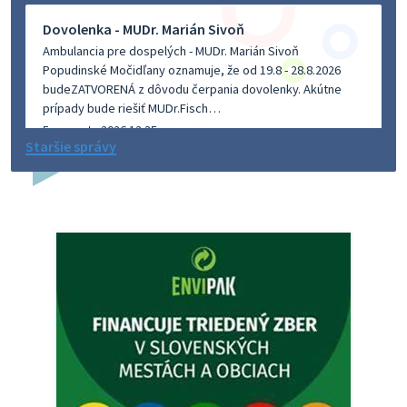
Dovolenka - MUDr. Marián Sivoň
Ambulancia pre dospelých - MUDr. Marián Sivoň
Popudinské Močidľany oznamuje, že od 19.8 - 28.8.2026
budeZATVORENÁ z dôvodu čerpania dovolenky. Akútne
prípady bude riešiť MUDr.Fisch…
5. augusta 2026 12:35
Staršie správy
Zajtrajší zvoz odpadu
Vážený občan, zajtra 5. 8. sa bude zvážať komunálny odpad.
4. augusta 2026 15:30
Dnešný zvoz odpadu
Vážený občan, dnes 5. 8. sa zváža komunálny odpad.
5. augusta 2026 05:00
Oznámenie o uložení zásielky - Juraj Sloboda