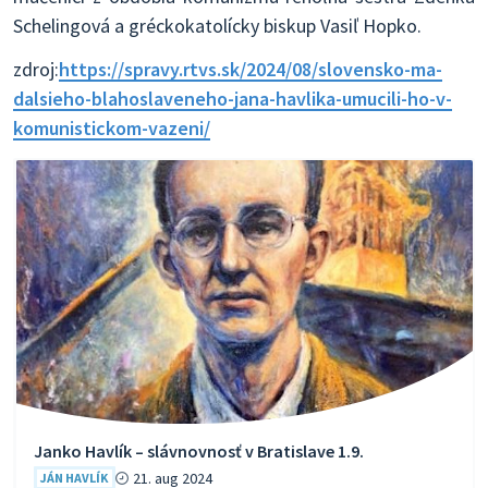
Schelingová a gréckokatolícky biskup Vasiľ Hopko.
zdroj:
https://spravy.rtvs.sk/2024/08/slovensko-ma-
dalsieho-blahoslaveneho-jana-havlika-umucili-ho-v-
komunistickom-vazeni/
Janko Havlík – slávnovnosť v Bratislave 1.9.
21. aug 2024
JÁN HAVLÍK