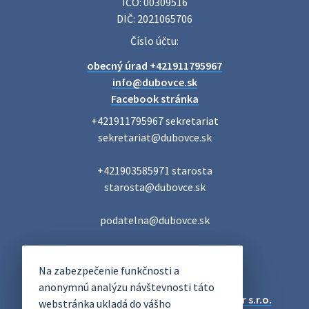
IČO: 00309516
DIČ: 2021065706
Číslo účtu:
obecný úrad +421911795967
info@dubovce.sk
Facebook stránka
+421911795967 sekretariat

sekretariat@dubovce.sk

+421903585971 starosta

starosta@dubovce.sk

podatelna@dubovce.sk
DUBOVCE
Na zabezpečenie funkčnosti a
OFICIÁLNE STRÁNKY
anonymnú analýzu návštevnosti táto
Technický prevádzkovateľ:
Alphabet partner s.r.o.
webstránka ukladá do vášho