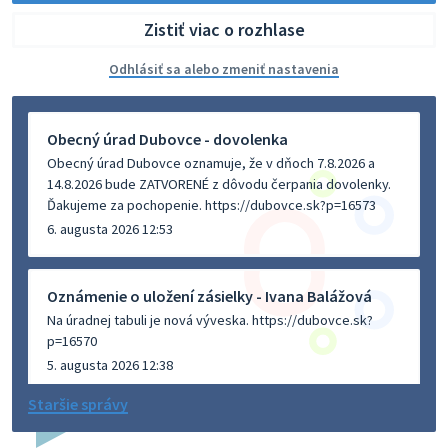
Zistiť viac o rozhlase
Odhlásiť sa alebo zmeniť nastavenia
Obecný úrad Dubovce - dovolenka
Obecný úrad Dubovce oznamuje, že v dňoch 7.8.2026 a
14.8.2026 bude ZATVORENÉ z dôvodu čerpania dovolenky.
Ďakujeme za pochopenie. https://dubovce.sk?p=16573
6. augusta 2026 12:53
Oznámenie o uložení zásielky - Ivana Balážová
Na úradnej tabuli je nová výveska. https://dubovce.sk?
p=16570
5. augusta 2026 12:38
Staršie správy
Dovolenka - MUDr. Marián Sivoň