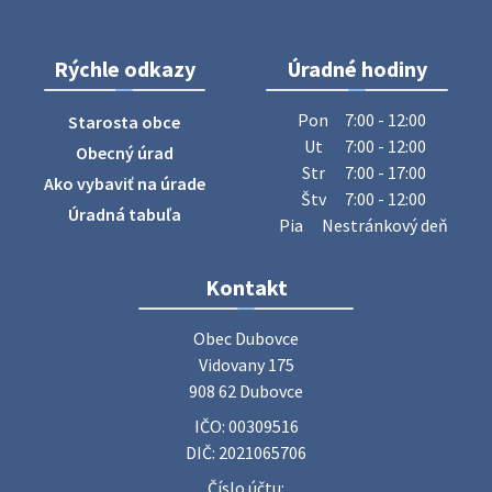
28. júla 2026 10:49
Rýchle odkazy
Úradné hodiny
ZBER ŽELEZA
Obecný úrad oznamuje občanom, že v stredu 29. júla 2026
Pon
7:00 - 12:00
Starosta obce
sa v našej obci uskutoční zber železa. Pracovníci Obecného
Ut
7:00 - 12:00
Obecný úrad
úradu budú od 8.00 hod. prechádzať obcou a zbierať
Str
7:00 - 17:00
Ako vybaviť na úrade
železný odpad …
Štv
7:00 - 12:00
27. júla 2026 06:31
Úradná tabuľa
Pia
Nestránkový deň
Zájazd do Veľkého Medera
Kontakt
Základná organizácia Únie žien Slovenska Dubovce
srdečne pozýva svoje členky, ich rodinných príslušníkov aj
Obec Dubovce

priateľov na jednodňový zájazd na termálne kúpalisko
Vidovany 175

Veľký Meder, ktorý …
908 62 Dubovce
22. júla 2026 09:57
IČO: 00309516
DIČ: 2021065706
Poradne komplexnej pomoci
Číslo účtu: