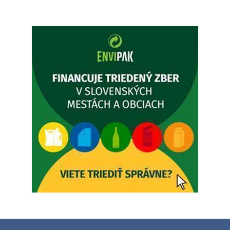
Ambulancia pre dospelých - MUDr. Marián Sivoň
Popudinské Močidľany oznamuje, že od 19.8 - 28.8.2026
budeZATVORENÁ z dôvodu čerpania dovolenky. Akútne
prípady bude riešiť MUDr.Fisch…
5. augusta 2026 12:35
Zajtrajší zvoz odpadu
Vážený občan, zajtra 5. 8. sa bude zvážať komunálny odpad.
4. augusta 2026 15:30
Dnešný zvoz odpadu
Vážený občan, dnes 5. 8. sa zváža komunálny odpad.
5. augusta 2026 05:00
Oznámenie o uložení zásielky - Juraj Sloboda
Na úradnej tabuli je nová výveska. https://dubovce.sk?
p=16556