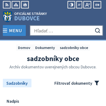
Preskočiť
EN
na
Swit
RSS
Mapa
Tlačiť
Zvýšiť
Zmenšiť
Zväčšiť
OFICIÁLNE STRÁNKY
obsah
lang
kontrast
veľkosť
veľkosť
DUBOVCE
to
písma
písma
Engli
MENU
PREPNÚŤ
Hľadať:
Odo
vyh
for
Domov
Dokumenty
sadzobníky obce
sadzobníky obce
Archív dokumentov uverejnených obcou Dubovce.
Sadzobníky
Filtrovať dokumenty
Nadpis