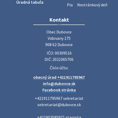
Úradná tabuľa
Pia
Nestránkový deň
Kontakt
Obec Dubovce

Vidovany 175

908 62 Dubovce
IČO: 00309516
DIČ: 2021065706
Číslo účtu:
obecný úrad +421911795967
info@dubovce.sk
Facebook stránka
+421911795967 sekretariat

sekretariat@dubovce.sk

+421903585971 starosta
