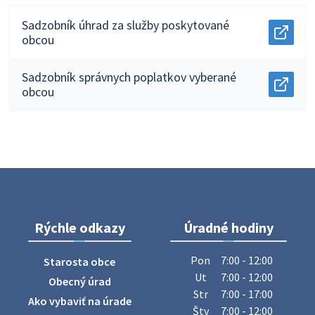
Sadzobník úhrad za služby poskytované
Otvor
obcou
docu
Sadzo
úhrad
Sadzobník správnych poplatkov vyberané
za
Otvor
obcou
služb
docu
posky
Sadzo
obco
správ
v
popla
novo
vyber
okne.
obco
v
novo
okne.
Rýchle odkazy
Úradné hodiny
Pon
7:00 - 12:00
Starosta obce
Ut
7:00 - 12:00
Obecný úrad
Str
7:00 - 17:00
Ako vybaviť na úrade
Štv
7:00 - 12:00