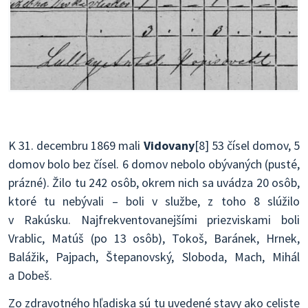
K 31. decembru 1869 mali
Vidovany
[8] 53 čísel domov, 5
domov bolo bez čísel. 6 domov nebolo obývaných (pusté,
prázné). Žilo tu 242 osôb, okrem nich sa uvádza 20 osôb,
ktoré tu nebývali – boli v službe, z toho 8 slúžilo
v Rakúsku. Najfrekventovanejšími priezviskami boli
Vrablic, Matúš (po 13 osôb), Tokoš, Baránek, Hrnek,
Balážik, Pajpach, Štepanovský, Sloboda, Mach, Mihál
a Dobeš.
Zo zdravotného hľadiska sú tu uvedené stavy ako celiste