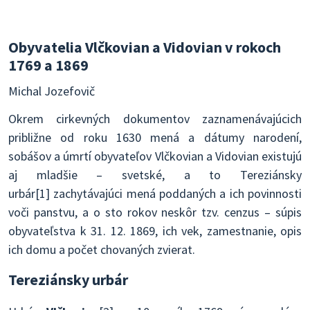
Obyvatelia Vlčkovian a Vidovian v rokoch
1769 a 1869
Michal Jozefovič
Okrem cirkevných dokumentov zaznamenávajúcich
približne od roku 1630 mená a dátumy narodení,
sobášov a úmrtí obyvateľov Vlčkovian a Vidovian existujú
aj mladšie – svetské, a to Tereziánsky
urbár[1] zachytávajúci mená poddaných a ich povinnosti
voči panstvu, a o sto rokov neskôr tzv. cenzus – súpis
obyvateľstva k 31. 12. 1869, ich vek, zamestnanie, opis
ich domu a počet chovaných zvierat.
Tereziánsky urbár