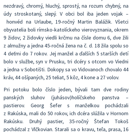
nezdravý, chromý, hluchý, sprostý, na rozum chybný, na
údy stroskotaný, slepý. V obci bol iba jeden vojak –
honvéd na Urlaube, 19-ročný Martin Balážik. Všetci
obyvatelia boli rímsko-katolíckeho vierovyznania, okrem
9 židov; 2 židovky viedli krčmu na čísle domu 6, dve žili
z almužny a jedna 45-ročná žena na č. d. 18 žila spolu so
4 deťmi do 7 rokov. Jej manžel a ďalších 5 starších detí
bolo v službe, syn v Prusku, tri dcéry s otcom vo Viedni
a jedna v Sobotišti. Dokopy sa vo Vidovanoch chovalo 44
kráv, 44 ošípaných, 25 teliat, 5 kôz, 4 kone a 27 volov.
Pri potoku bolo číslo jeden, bývali tam dve rodiny
panských sluhov (juhásov)holíčskeho panstva –
pastierov. Georg Šefer s manželkou pochádzali
z Rakúska, mali do 50 rokov, ich dcéra slúžila v Hornom
Rakúsku. Druhý pastier, 35-ročný Štefan Tokoš
pochádzal z Vlčkovian. Starali sa o kravu, teľa, prasa, 16