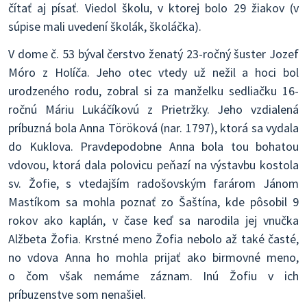
čítať aj písať. Viedol školu, v ktorej bolo 29 žiakov (v
súpise mali uvedení školák, školáčka).
V dome č. 53 býval čerstvo ženatý 23-ročný šuster Jozef
Móro z Holíča. Jeho otec vtedy už nežil a hoci bol
urodzeného rodu, zobral si za manželku sedliačku 16-
ročnú Máriu Lukáčíkovú z Prietržky. Jeho vzdialená
príbuzná bola Anna Töröková (nar. 1797), ktorá sa vydala
do Kuklova. Pravdepodobne Anna bola tou bohatou
vdovou, ktorá dala polovicu peňazí na výstavbu kostola
sv. Žofie, s vtedajším radošovským farárom Jánom
Mastíkom sa mohla poznať zo Šaštína, kde pôsobil 9
rokov ako kaplán, v čase keď sa narodila jej vnučka
Alžbeta Žofia. Krstné meno Žofia nebolo až také časté,
no vdova Anna ho mohla prijať ako birmovné meno,
o čom však nemáme záznam. Inú Žofiu v ich
príbuzenstve som nenašiel.