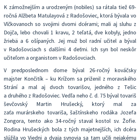
K zámožnejším a urodzeným (nobiles) sa rátala tiež 69-
ročná Alžbeta Matulayová z Radošoviec, ktorá bývala vo
Vlčkovanoch so svojimi dvomi dcérami; mali aj sluhu z
Dojča, lebo chovali 1 kravu, 2 teľatá, dve kobyly, jedno
žriebä a 6 ošípaných. Jej muž bol radní učitel a býval
v Radošovciach s dalšími 4 deťmi. Ich syn bol neskôr
učiteľom a organistom v Radošovciach.
V predposlednom dome býval 26-ročný kováčsky
majster Končitík – ku Krížom sa priženil z moravského
Strání a mal aj dvoch tovarišov, jedného z Tešic
a druhého z Radošoviec. Vedľa neho č. d. 75 býval tovariš
ševčovský Martin Hrušecký, ktorý mal za
zaťa murárskeho tovariša, šaštínskeho rodáka Jozefa
Zongora, tento ako 34-ročný staval kostol sv. Žofie.
Rodina Hrušeckých bola z tých majetnejších, ich dcéra
slúžila vo Viedni a dvaja synovia sa tam učili nejakému