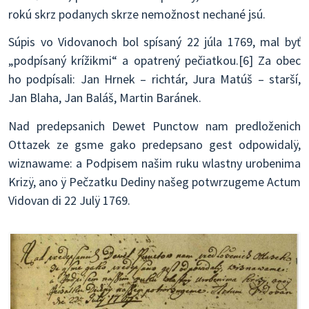
rokú skrz podanych skrze nemožnost nechané jsú.
Súpis vo Vidovanoch bol spísaný 22 júla 1769, mal byť
„podpísaný krížikmi“ a opatrený pečiatkou.[6] Za obec
ho podpísali: Jan Hrnek – richtár, Jura Matúš – starší,
Jan Blaha, Jan Baláš, Martin Baránek.
Nad predepsanich Dewet Punctow nam predloženich
Ottazek ze gsme gako predepsano gest odpowidalÿ,
wiznawame: a Podpisem našim ruku wlastny urobenima
Krizÿ, ano ÿ Pečzatku Dediny našeg potwrzugeme Actum
Vidovan di 22 Julÿ 1769.