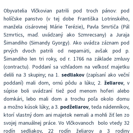
Obyvatelia Vlčkovian patrili pod troch pánov: pod
holíčske panstvo (v tej dobe Františka Lotrinského,
manžela cisárovnej Márie Terézie), Pavla Smrtiča (Pál
Szmrtics, maď. uvádzaný ako Szmrecsany) a Juraja
Šimandiho (Simandy Gyorgy). Ako uvádza záznam pod
prvých dvoch patrili od nepamäti, avšak pod p.
Šimandiho len tri roky, od r. 1766 na základe zmluvy
(contractu). Poddaní sa vzhľadom na veľkosť majetku
delili na 3 skupiny; na 1.
sedliakov
(zapísaní ako veční
poddaní) mali dom, ornú pôdu a lúku; 2.
želiarov
, v
súpise boli uvádzaní tiež pod menom hoferi alebo
domkári, lebo mali dom a trochu poľa okolo domu
a možno kúsok lúky; a 3.
podželiarov
, teda nádenníkov,
ktorí vlastný dom ani majetok nemali a mohli žiť len zo
svojej manuálnej práce. Vo Vlčkovanoch bolo vtedy 32
rodín sedliakov, 22 rodín želiarov a 3 rodiny