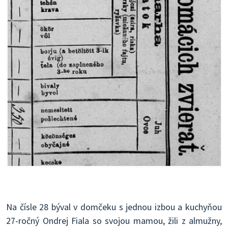
Na čísle 28 býval v domčeku s jednou izbou a kuchyňou
27-ročný Ondrej Fiala so svojou mamou, žili z almužny,