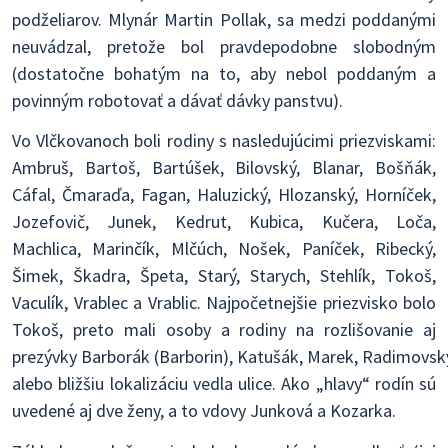
podželiarov. Mlynár Martin Pollak, sa medzi poddanými
neuvádzal, pretože bol pravdepodobne slobodným
(dostatočne bohatým na to, aby nebol poddaným a
povinným robotovať a dávať dávky panstvu).
Vo Vlčkovanoch boli rodiny s nasledujúcimi priezviskami:
Ambruš, Bartoš, Bartúšek, Bilovský, Blanar, Bošňák,
Cáfal, Čmaraďa, Fagan, Haluzický, Hlozanský, Horníček,
Jozefovič, Junek, Kedrut, Kubica, Kučera, Loča,
Machlica, Marinčík, Mlčúch, Nošek, Paníček, Ribecký,
Šimek, Škadra, Špeta, Starý, Starych, Stehlík, Tokoš,
Vaculík, Vrablec a Vrablic. Najpočetnejšie priezvisko bolo
Tokoš, preto mali osoby a rodiny na rozlišovanie aj
prezývky Barborák (Barborin), Katušák, Marek, Radimovský
alebo bližšiu lokalizáciu vedla ulice. Ako „hlavy“ rodín sú
uvedené aj dve ženy, a to vdovy Junková a Kozarka.