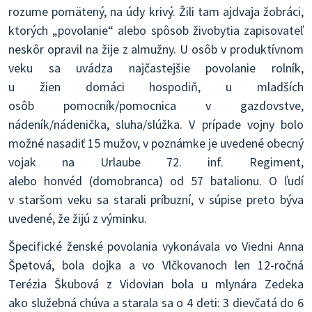
rozume pomätený, na údy krivý. Žili tam ajdvaja žobráci,
ktorých „povolanie“ alebo spôsob živobytia zapisovateľ
neskôr opravil na žije z almužny. U osôb v produktívnom
veku sa uvádza najčastejšie povolanie rolník,
u žien domáci hospodiň, u mladších
osôb pomocník/pomocnica v gazdovstve,
nádeník/nádenička, sluha/slúžka. V prípade vojny bolo
možné nasadiť 15 mužov, v poznámke je uvedené obecný
vojak na Urlaube 72. inf. Regiment,
alebo honvéd (domobranca) od 57 batalionu. O ľudí
v staršom veku sa starali príbuzní, v súpise preto býva
uvedené, že žijú z výminku.
Špecifické ženské povolania vykonávala vo Viedni Anna
Špetová, bola dojka a vo Vlčkovanoch len 12-ročná
Terézia Škubová z Vidovian bola u mlynára Zedeka
ako služebná chúva a starala sa o 4 deti: 3 dievčatá do 6