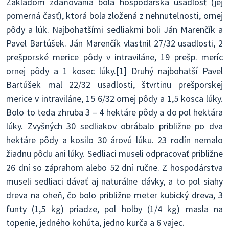
Základom zdaňovania bola hospodárska usadlosť (jej
pomerná časť), ktorá bola zložená z nehnuteľnosti, ornej
pôdy a lúk. Najbohatšími sedliakmi boli Ján Marenčík a
Pavel Bartúšek. Ján Marenčík vlastnil 27/32 usadlosti, 2
prešporské merice pôdy v intraviláne, 19 prešp. meríc
ornej pôdy a 1 kosec lúky.[1] Druhý najbohatší Pavel
Bartúšek mal 22/32 usadlosti, štvrtinu prešporskej
merice v intraviláne, 15 6/32 ornej pôdy a 1,5 kosca lúky.
Bolo to teda zhruba 3 – 4 hektáre pôdy a do pol hektára
lúky. Zvyšných 30 sedliakov obrábalo približne po dva
hektáre pôdy a kosilo 30 árovú lúku. 23 rodín nemalo
žiadnu pôdu ani lúky. Sedliaci museli odpracovať približne
26 dní so záprahom alebo 52 dní ručne. Z hospodárstva
museli sedliaci dávať aj naturálne dávky, a to pol siahy
dreva na oheň, čo bolo približne meter kubický dreva, 3
funty (1,5 kg) priadze, pol holby (1/4 kg) masla na
topenie, jedného kohúta, jedno kurča a 6 vajec.