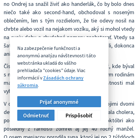
no Ondrej sa snažil živiť ako handerlák, čo by bolo dnes
niečo také ako second-hand, obchodoval s noseným
oblečením, len s tým rozdielom, že tie odevy nosil na
chrbte alebo vozil na nejakom vozíku, aký si mohol vtedy
na svoju dobu a chudobné pomery zaobstarať. Vtedy sa
šaty aj topánky nosili, kým sa úplne nezodrali, dokonca
Na zabezpečenie funkčnosti a
ani po zomrelých sa nevyhadzovali, ale dedili.
anonymnú analýzu návštevnosti táto
webstránka ukladá do vášho
Číslo domu 38 mal 47-ročný kováč Juraj Kríž, kde býval
prehliadača "cookies" údaje. Viac
s manželkou a tromi dcérami, oproti ostatným rodinám
informácií v
Zásadách ochrany
mal až dve izby na bývanie, v jednej miestnosti mal
súkromia
.
vyhňu.
Prijať anonymné
V dome č. 45 bývala Zuzana Škubová so svojimi dvomi
deťmi. Pred tromi rokmi v auguste 1866 začala cholera,
Odmietnuť
Prispôsobiť
počas ktorej zomrela jej 4-ročná dcéra, v októbri ako
posledný z farnosti zomrel aj jej 40 ročný manžel.
O osem mesiacov porodila syna, ktorý jej po 2 týždňoch