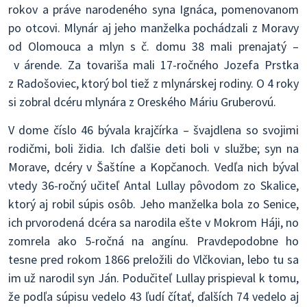
rokov a práve narodeného syna Ignáca, pomenovanom
po otcovi. Mlynár aj jeho manželka pochádzali z Moravy
od Olomouca a mlyn s č. domu 38 mali prenajatý –
v árende. Za tovariša mali 17-ročného Jozefa Prstka
z Radošoviec, ktorý bol tiež z mlynárskej rodiny. O 4 roky
si zobral dcéru mlynára z Oreského Máriu Gruberovú.
V dome číslo 46 bývala krajčírka – švajdlena so svojimi
rodičmi, boli židia. Ich ďalšie deti boli v službe; syn na
Morave, dcéry v Šaštíne a Kopčanoch. Vedľa nich býval
vtedy 36-ročný učiteľ Antal Lullay pôvodom zo Skalice,
ktorý aj robil súpis osôb. Jeho manželka bola zo Senice,
ich prvorodená dcéra sa narodila ešte v Mokrom Háji, no
zomrela ako 5-ročná na angínu. Pravdepodobne ho
tesne pred rokom 1866 preložili do Vlčkovian, lebo tu sa
im už narodil syn Ján. Podučiteľ Lullay prispieval k tomu,
že podľa súpisu vedelo 43 ľudí čítať, ďalších 74 vedelo aj