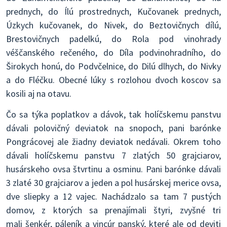
prednych, do Ílú prostrednych, Kučovanek prednych,
Úzkych kučovanek, do Nivek, do Beztovičnych dílú,
Brestovičnych padelkú, do Rola pod vinohrady
véščanského rečeného, do Díla podvinohradního, do
Širokych honú, do Podvčelnice, do Dilú dlhych, do Nivky
a do Fléčku. Obecné lúky s rozlohou dvoch koscov sa
kosili aj na otavu.
Čo sa týka poplatkov a dávok, tak holíčskemu panstvu
dávali polovičný deviatok na snopoch, pani barónke
Pongrácovej ale žiadny deviatok nedávali. Okrem toho
dávali holíčskemu panstvu 7 zlatých 50 grajciarov,
husárskeho ovsa štvrtinu a osminu. Pani barónke dávali
3 zlaté 30 grajciarov a jeden a pol husárskej merice ovsa,
dve sliepky a 12 vajec. Nachádzalo sa tam 7 pustých
domov, z ktorých sa prenajímali štyri, zvyšné tri
mali šenkér, páleník a vincúr panský, které ale od deviti