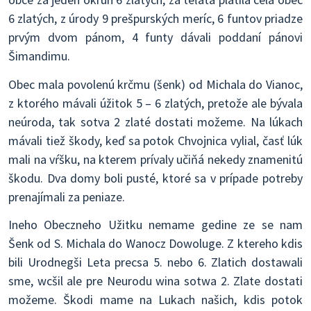
6 zlatých, z úrody 9 prešpurských meríc, 6 funtov priadze
prvým dvom pánom, 4 funty dávali poddaní pánovi
Šimandimu.
Obec mala povolenú krčmu (šenk) od Michala do Vianoc,
z ktorého mávali úžitok 5 – 6 zlatých, pretože ale bývala
neúroda, tak sotva 2 zlaté dostati možeme. Na lúkach
mávali tiež škody, keď sa potok Chvojnica vylial, časť lúk
mali na vŕšku, na kterem prívaly učiňá nekedy znamenitú
škodu. Dva domy boli pusté, ktoré sa v prípade potreby
prenajímali za peniaze.
Ineho Obeczneho Užitku nemame gedine ze se nam
Šenk od S. Michala do Wanocz Dowoluge. Z ktereho kdis
bili Urodnegši Leta precsa 5. nebo 6. Zlatich dostawali
sme, wcšil ale pre Neurodu wina sotwa 2. Zlate dostati
možeme. Škodi mame na Lukach našich, kdis potok