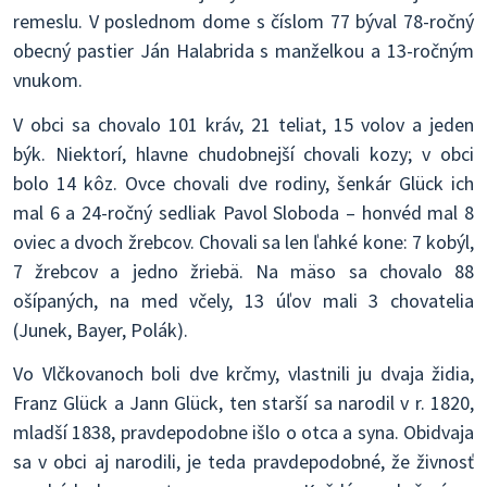
remeslu. V poslednom dome s číslom 77 býval 78-ročný
obecný pastier Ján Halabrida s manželkou a 13-ročným
vnukom.
V obci sa chovalo 101 kráv, 21 teliat, 15 volov a jeden
býk. Niektorí, hlavne chudobnejší chovali kozy; v obci
bolo 14 kôz. Ovce chovali dve rodiny, šenkár Glück ich
mal 6 a 24-ročný sedliak Pavol Sloboda – honvéd mal 8
oviec a dvoch žrebcov. Chovali sa len ľahké kone: 7 kobýl,
7 žrebcov a jedno žriebä. Na mäso sa chovalo 88
ošípaných, na med včely, 13 úľov mali 3 chovatelia
(Junek, Bayer, Polák).
Vo Vlčkovanoch boli dve krčmy, vlastnili ju dvaja židia,
Franz Glück a Jann Glück, ten starší sa narodil v r. 1820,
mladší 1838, pravdepodobne išlo o otca a syna. Obidvaja
sa v obci aj narodili, je teda pravdepodobné, že živnosť