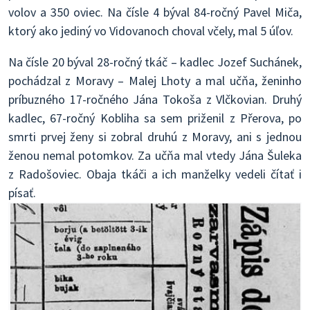
volov a 350 oviec. Na čísle 4 býval 84-ročný Pavel Miča,
ktorý ako jediný vo Vidovanoch choval včely, mal 5 úľov.
Na čísle 20 býval 28-ročný tkáč – kadlec Jozef Suchánek,
pochádzal z Moravy – Malej Lhoty a mal učňa, ženinho
príbuzného 17-ročného Jána Tokoša z Vlčkovian. Druhý
kadlec, 67-ročný Kobliha sa sem priženil z Přerova, po
smrti prvej ženy si zobral druhú z Moravy, ani s jednou
ženou nemal potomkov. Za učňa mal vtedy Jána Šuleka
z Radošoviec. Obaja tkáči a ich manželky vedeli čítať i
písať.