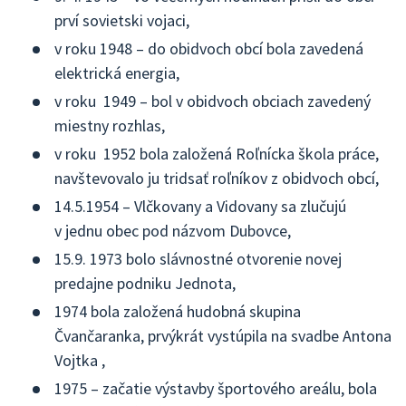
prví sovietski vojaci,
v roku 1948 – do obidvoch obcí bola zavedená
elektrická energia,
v roku 1949 – bol v obidvoch obciach zavedený
miestny rozhlas,
v roku 1952 bola založená Roľnícka škola práce,
navštevovalo ju tridsať roľníkov z obidvoch obcí,
14.5.1954 – Vlčkovany a Vidovany sa zlučujú
v jednu obec pod názvom Dubovce,
15.9. 1973 bolo slávnostné otvorenie novej
predajne podniku Jednota,
1974 bola založená hudobná skupina
Čvančaranka, prvýkrát vystúpila na svadbe Antona
Vojtka ,
1975 – začatie výstavby športového areálu, bola