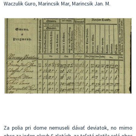
Waczulik Guro, Marincsik Mar, Marincsik Jan. M.
Za polia pri dome nemuseli dávať deviatok, no mimo
obce za jeden okruh 6 zlatých, za teľatá platila celá obec