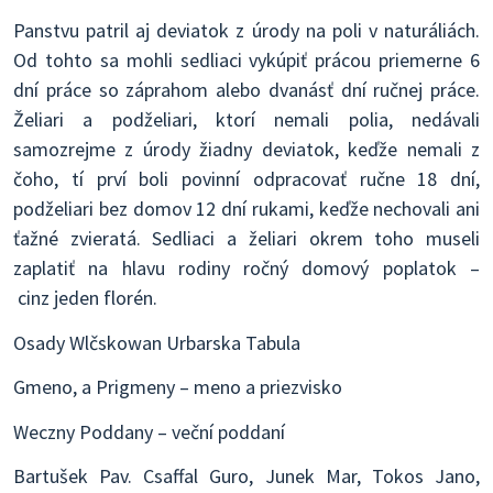
Panstvu patril aj deviatok z úrody na poli v naturáliách.
Od tohto sa mohli sedliaci vykúpiť prácou priemerne 6
dní práce so záprahom alebo dvanásť dní ručnej práce.
Želiari a podželiari, ktorí nemali polia, nedávali
samozrejme z úrody žiadny deviatok, keďže nemali z
čoho, tí prví boli povinní odpracovať ručne 18 dní,
podželiari bez domov 12 dní rukami, keďže nechovali ani
ťažné zvieratá. Sedliaci a želiari okrem toho museli
zaplatiť na hlavu rodiny ročný domový poplatok –
cinz jeden florén.
Osady Wlčskowan Urbarska Tabula
Gmeno, a Prigmeny – meno a priezvisko
Weczny Poddany – veční poddaní
Bartušek Pav. Csaffal Guro, Junek Mar, Tokos Jano,