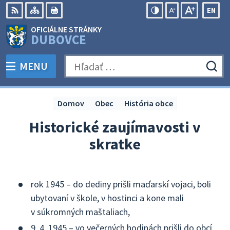
Preskočiť
EN
na
Swit
RSS
Mapa
Tlačiť
Zvýšiť
Zmenšiť
Zväčšiť
OFICIÁLNE STRÁNKY
obsah
lang
kontrast
veľkosť
veľkosť
DUBOVCE
to
písma
písma
Engli
MENU
PREPNÚŤ
Hľadať:
Odo
vyh
for
Domov
Obec
História obce
Historické zaujímavosti v
skratke
rok 1945 – do dediny prišli maďarskí vojaci, boli
ubytovaní v škole, v hostinci a kone mali
v súkromných maštaliach,
9. 4. 1945 – vo večerných hodinách prišli do obcí