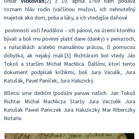
Urbár
Vlčkovian
[2] z 10. apríla 1769 nám podáva
zoznam hláv rodín (väčšinou mužov), ich nehnuteľný
majetok ako dom, polia a lúky, a ich vtedajšie daňové
povinnosti voči feudálovi – ich pánovi, na území ktorého
bývali a boli mu povinní platiť dane (danky) v peniazoch,
v naturáliách a/alebo manuálnou prácou, či pomocou
dobytka, ak nejaký mali.[3] Richtárom bol vtedy Ján
Tokoš a starším Michal Machlica. Ďalšími, ktorí tento
dokument podpísali krížikmi, boli Jura Vaculík, Jura
Katušák, Pavel Paníček, Jura Haluzický.
Wšecsi sme dedični (poda)ni panuw našich. Jan Tokoš
Richtar Michal Machlicza Staršÿ Jura Vaczulik Jura
Katušak Pawel Paniczek Jura Haluziczky Mar Riberczky
Notariu