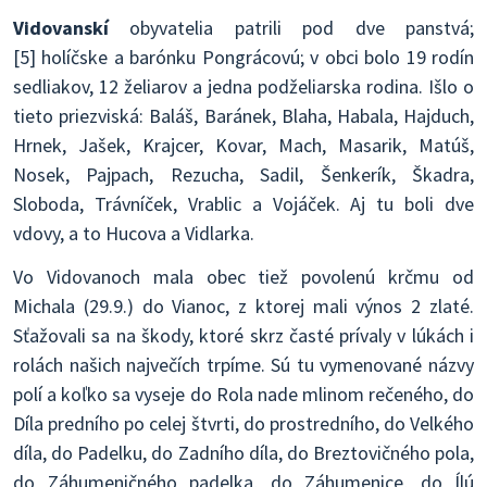
Vidovanskí
obyvatelia patrili pod dve panstvá;
[5] holíčske a barónku Pongrácovú; v obci bolo 19 rodín
sedliakov, 12 želiarov a jedna podželiarska rodina. Išlo o
tieto priezviská: Baláš, Baránek, Blaha, Habala, Hajduch,
Hrnek, Jašek, Krajcer, Kovar, Mach, Masarik, Matúš,
Nosek, Pajpach, Rezucha, Sadil, Šenkerík, Škadra,
Sloboda, Trávníček, Vrablic a Vojáček. Aj tu boli dve
vdovy, a to Hucova a Vidlarka.
Vo Vidovanoch mala obec tiež povolenú krčmu od
Michala (29.9.) do Vianoc, z ktorej mali výnos 2 zlaté.
Sťažovali sa na škody, ktoré skrz časté prívaly v lúkách i
rolách našich največích trpíme. Sú tu vymenované názvy
polí a koľko sa vyseje do Rola nade mlinom rečeného, do
Díla predního po celej štvrti, do prostredního, do Velkého
díla, do Padelku, do Zadního díla, do Breztovičného pola,
do Záhumeničného padelka, do Záhumenice, do Ílú