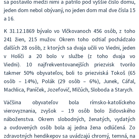
sa postavilo medzi nimi a patrilo pod vyššie číslo domu,
jeden dom nebol obývaný, no jeden dom mal dve čísla 15
a 16.
K 31.12.1869 bývalo vo Vlčkovanoch 456 osôb, z toho
241 žien, 215 mužov. Okrem toho odtiaľ pochádzalo
ďalších 28 osôb, z ktorých sa dvaja učili vo Viedni, jeden
v Holíči a 20 bolo v službe (z toho dvaja vo
Viedni). 10 najfrekventovanejších priezvisk tvorilo
takmer 50% obyvateľov, boli to priezviská Tokoš (65
osôb – 14%), Polák (29 osôb – 6%), Junek, Cáfal,
Machlica, Paníček, Jozefovič, Mlčúch, Sloboda a Starych.
Väčšina obyvateľov bola rímsko-katolíckeho
vierovyznania, zvyšok – 19 osôb bolo židovského
náboženstva. Okrem slobodných, ženatých, vydatých
a ovdovených osôb bola aj jedna žena odlúčená. Zo
zdravotných hendikepov sa uvádzajú chromý, temná, na