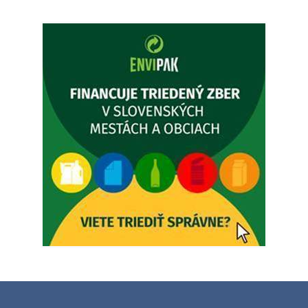
Vážený občan, zajtra 5. 8. sa bude zvážať komunálny odpad.
4. augusta 2026 15:30
Dnešný zvoz odpadu
Vážený občan, dnes 5. 8. sa zváža komunálny odpad.
5. augusta 2026 05:00
Oznámenie o uložení zásielky - Juraj Sloboda
Na úradnej tabuli je nová výveska. https://dubovce.sk?
p=16556
28. júla 2026 10:49
ZBER ŽELEZA
Obecný úrad oznamuje občanom, že v stredu 29. júla 2026
sa v našej obci uskutoční zber železa. Pracovníci Obecného
úradu budú od 8.00 hod. prechádzať obcou a zbierať
železný odpad …