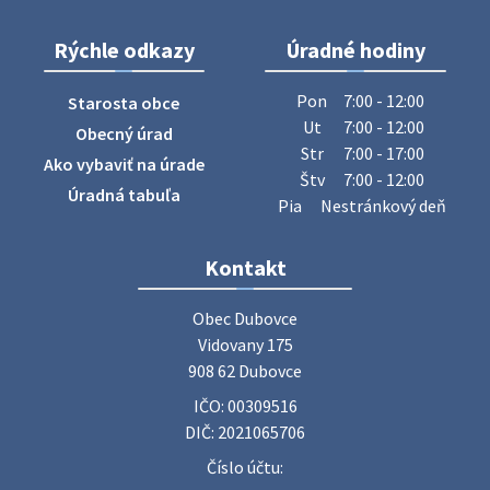
27. júla 2026 06:31
Rýchle odkazy
Úradné hodiny
Zájazd do Veľkého Medera
Pon
7:00 - 12:00
Starosta obce
Základná organizácia Únie žien Slovenska Dubovce
Ut
7:00 - 12:00
Obecný úrad
srdečne pozýva svoje členky, ich rodinných príslušníkov aj
Str
7:00 - 17:00
Ako vybaviť na úrade
priateľov na jednodňový zájazd na termálne kúpalisko
Štv
7:00 - 12:00
Veľký Meder, ktorý …
Úradná tabuľa
Pia
Nestránkový deň
22. júla 2026 09:57
Kontakt
Poradne komplexnej pomoci
Poradne komplexnej pomoci ponúkajú bezplatné a
Obec Dubovce

diskrétne komplexné odborné poradenstvo. Tím
Vidovany 175

odborníkov Vám pomôžte nájsť riešenie v piatich kľúčových
908 62 Dubovce
oblastiach: právo rodina a v…
IČO: 00309516
22. júla 2026 07:34
DIČ: 2021065706
Číslo účtu:
Voľby do orgánov samosprávnych krajov 2026 -