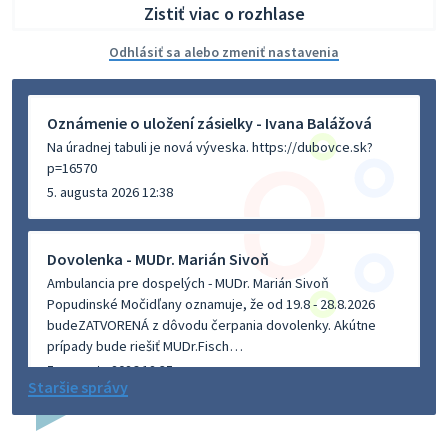
Zistiť viac o rozhlase
Odhlásiť sa alebo zmeniť nastavenia
Oznámenie o uložení zásielky - Ivana Balážová
Na úradnej tabuli je nová výveska. https://dubovce.sk?
p=16570
5. augusta 2026 12:38
Dovolenka - MUDr. Marián Sivoň
Ambulancia pre dospelých - MUDr. Marián Sivoň
Popudinské Močidľany oznamuje, že od 19.8 - 28.8.2026
budeZATVORENÁ z dôvodu čerpania dovolenky. Akútne
prípady bude riešiť MUDr.Fisch…
5. augusta 2026 12:35
Staršie správy
Zajtrajší zvoz odpadu