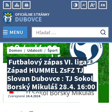
Preskočiť
EN
na
Swit
RSS
Mapa
Tlačiť
Zvýšiť
Zmenšiť
Zväčšiť
OFICIÁLNE STRÁNKY
obsah
lang
kontrast
veľkosť
veľkosť
DUBOVCE
to
písma
písma
Engli
MENU
PREPNÚŤ
Hľadať:
Odo
vyh
for
Domov
Udalosti
Šport
Futbalový zápas VI. liga
Západ HUMMEL ZsFZ TJ
Slovan Dubovce : TJ Sokol
Borský Mikuláš 28.4. 16:00
Zverejnené
24.4.2024
.