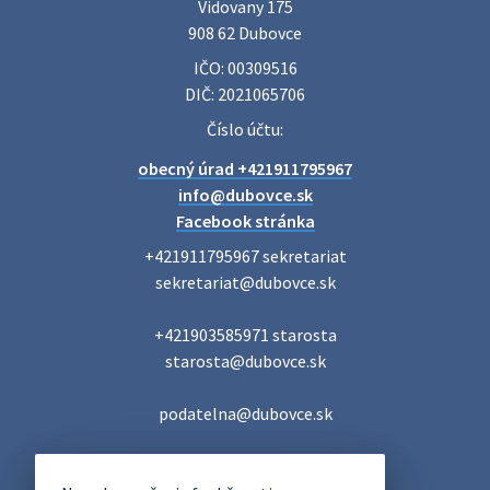
Vidovany 175

Veľký Meder, ktorý …
908 62 Dubovce
22. júla 2026 09:57
IČO: 00309516
DIČ: 2021065706
Poradne komplexnej pomoci
Číslo účtu:
Poradne komplexnej pomoci ponúkajú bezplatné a
obecný úrad +421911795967
diskrétne komplexné odborné poradenstvo. Tím
odborníkov Vám pomôžte nájsť riešenie v piatich kľúčových
info@dubovce.sk
oblastiach: právo rodina a v…
Facebook stránka
22. júla 2026 07:34
+421911795967 sekretariat

sekretariat@dubovce.sk

Voľby do orgánov samosprávnych krajov 2026 -
+421903585971 starosta

inf…
starosta@dubovce.sk

Voľby do orgánov samosprávnych krajov 2026 V obci
Dubovce je utvorený 1 volebný okrsok. Sídlo volebnej
miestnosti je na adrese: Vidovany 175, 908 62 Dubovce –
podatelna@dubovce.sk
obecný úrad Zapisovat…
22. júla 2026 07:23
DUBOVCE