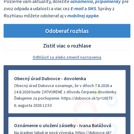
Pošleme vám aktuality, dôležité
oznámenia
,
pripomienky
pre
zvoz odpadu a udalosti a viac cez
E-mail
a
SMS
. Správy z
Rozhlasu môžete odoberať aj v
mobilnej appke
.
Odoberať rozhlas
Zistiť viac o rozhlase
Odhlásiť sa alebo zmeniť nastavenia
Obecný úrad Dubovce - dovolenka
Obecný úrad Dubovce oznamuje, že v dňoch 7.8.2026 a
14.8.2026 bude ZATVORENÉ z dôvodu čerpania dovolenky.
Ďakujeme za pochopenie. https://dubovce.sk?p=16573
6. augusta 2026 12:53
Oznámenie o uložení zásielky - Ivana Balážová
Na úradnej tabuli je nová výveska. https://dubovce.sk?