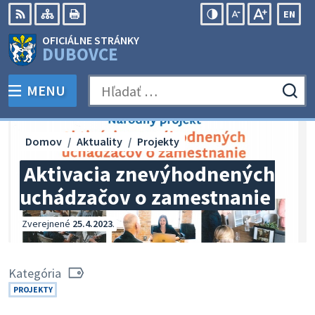
Preskočiť
EN
na
Swit
RSS
Mapa
Tlačiť
Zvýšiť
Zmenšiť
Zväčšiť
OFICIÁLNE STRÁNKY
obsah
lang
kontrast
veľkosť
veľkosť
DUBOVCE
to
písma
písma
Engli
MENU
PREPNÚŤ
Hľadať:
Odo
vyh
for
Domov
Aktuality
Projekty
Aktivacia znevýhodnených
uchádzačov o zamestnanie
Zverejnené
25.4.2023
.
Kategória
PROJEKTY