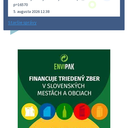
p=16570
5. augusta 2026 12:38
Staršie správy
Dovolenka - MUDr. Marián Sivoň
Ambulancia pre dospelých - MUDr. Marián Sivoň
Popudinské Močidľany oznamuje, že od 19.8 - 28.8.2026
budeZATVORENÁ z dôvodu čerpania dovolenky. Akútne
prípady bude riešiť MUDr.Fisch…
5. augusta 2026 12:35
Zajtrajší zvoz odpadu
Vážený občan, zajtra 5. 8. sa bude zvážať komunálny odpad.
4. augusta 2026 15:30
Dnešný zvoz odpadu
Vážený občan, dnes 5. 8. sa zváža komunálny odpad.
5. augusta 2026 05:00