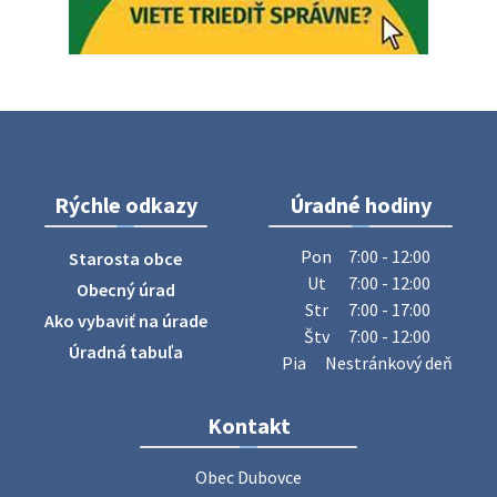
Oznámenie o uložení zásielky - Juraj Sloboda
Na úradnej tabuli je nová výveska. https://dubovce.sk?
p=16556
28. júla 2026 10:49
Rýchle odkazy
Úradné hodiny
ZBER ŽELEZA
Obecný úrad oznamuje občanom, že v stredu 29. júla 2026
Pon
7:00 - 12:00
Starosta obce
sa v našej obci uskutoční zber železa. Pracovníci Obecného
Ut
7:00 - 12:00
Obecný úrad
úradu budú od 8.00 hod. prechádzať obcou a zbierať
Str
7:00 - 17:00
Ako vybaviť na úrade
železný odpad …
Štv
7:00 - 12:00
27. júla 2026 06:31
Úradná tabuľa
Pia
Nestránkový deň
Zájazd do Veľkého Medera
Kontakt
Základná organizácia Únie žien Slovenska Dubovce
srdečne pozýva svoje členky, ich rodinných príslušníkov aj
Obec Dubovce

priateľov na jednodňový zájazd na termálne kúpalisko