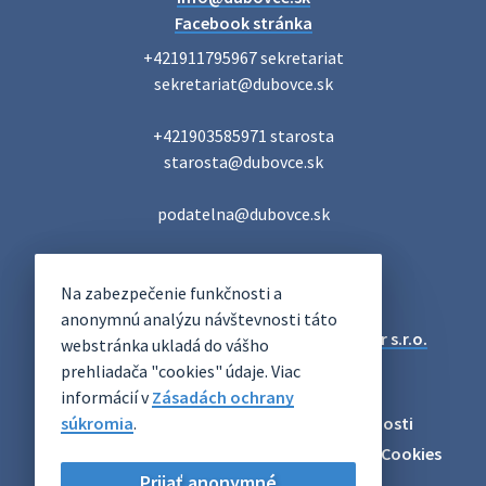
Facebook stránka
+421911795967 sekretariat

sekretariat@dubovce.sk

+421903585971 starosta

starosta@dubovce.sk

podatelna@dubovce.sk
DUBOVCE
Na zabezpečenie funkčnosti a
OFICIÁLNE STRÁNKY
anonymnú analýzu návštevnosti táto
Technický prevádzkovateľ:
Alphabet partner s.r.o.
webstránka ukladá do vášho
Správca obsahu:
Obec Dubovce
prehliadača "cookies" údaje. Viac
Posledná aktualizácia:
06.08.2026
informácií v
Zásadách ochrany
súkromia
Odber RSS
.
Mapa
Vyhlásenie o prístupnosti
Zásady ochrany osobných údajov
Nastaviť Cookies
Prijať anonymné
Archív