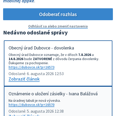
mobilnej appke
.
Odoberať rozhlas
Odhlásiť sa alebo zmeniť nastavenia
Nedávno odoslané správy
Obecný úrad Dubovce - dovolenka
Obecný úrad Dubovce oznamuje, že v dňoch
7.8.2026
a
14.8.2026
bude
ZATVORENÉ
z dôvodu čerpania dovolenky.
Ďakujeme za pochopenie.
https://dubovce.sk?p=16573
Odoslané: 6. augusta 2026 12:53
Zobraziť článok
Oznámenie o uložení zásielky - Ivana Balážová
Na úradnej tabuli je nová výveska.
https://dubovce.sk?p=16570
Odoslané: 5. augusta 2026 12:38