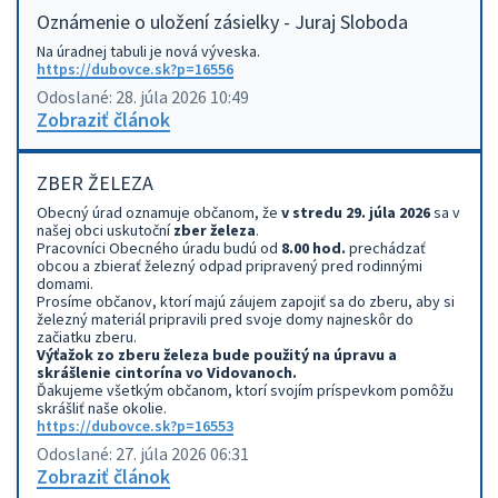
Oznámenie o uložení zásielky - Juraj Sloboda
Na úradnej tabuli je nová výveska.
https://dubovce.sk?p=16556
Odoslané: 28. júla 2026 10:49
Zobraziť článok
ZBER ŽELEZA
Obecný úrad oznamuje občanom, že
v stredu 29. júla 2026
sa v
našej obci uskutoční
zber železa
.
Pracovníci Obecného úradu budú od
8.00 hod.
prechádzať
obcou a zbierať železný odpad pripravený pred rodinnými
domami.
Prosíme občanov, ktorí majú záujem zapojiť sa do zberu, aby si
železný materiál pripravili pred svoje domy najneskôr do
začiatku zberu.
Výťažok zo zberu železa bude použitý na úpravu a
skrášlenie cintorína vo Vidovanoch.
Ďakujeme všetkým občanom, ktorí svojím príspevkom pomôžu
skrášliť naše okolie.
https://dubovce.sk?p=16553
Odoslané: 27. júla 2026 06:31
Zobraziť článok