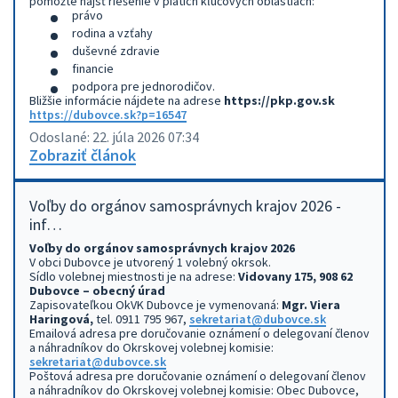
pomôžte nájsť riešenie v piatich kľúčových oblastiach:
právo
rodina a vzťahy
duševné zdravie
financie
podpora pre jednorodičov.
Bližšie informácie nájdete na adrese
https://pkp.gov.sk
https://dubovce.sk?p=16547
Odoslané: 22. júla 2026 07:34
Zobraziť článok
Voľby do orgánov samosprávnych krajov 2026 -
inf…
Voľby do orgánov samosprávnych krajov 2026
V obci Dubovce je utvorený 1 volebný okrsok.
Sídlo volebnej miestnosti je na adrese:
Vidovany 175, 908 62
Dubovce – obecný úrad
Zapisovateľkou OkVK Dubovce je vymenovaná:
Mgr. Viera
Haringová,
tel. 0911 795 967,
sekretariat@dubovce.sk
Emailová adresa pre doručovanie oznámení o delegovaní členov
a náhradníkov do Okrskovej volebnej komisie:
sekretariat@dubovce.sk
Poštová adresa pre doručovanie oznámení o delegovaní členov
a náhradníkov do Okrskovej volebnej komisie: Obec Dubovce,