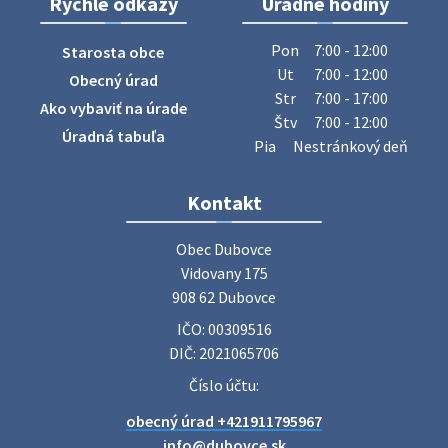
Rýchle odkazy
Úradné hodiny
Pon
7:00 - 12:00
Starosta obce
Ut
7:00 - 12:00
Obecný úrad
Str
7:00 - 17:00
Ako vybaviť na úrade
Štv
7:00 - 12:00
Úradná tabuľa
Pia
Nestránkový deň
Kontakt
Obec Dubovce

Vidovany 175

908 62 Dubovce
IČO: 00309516
DIČ: 2021065706
Číslo účtu:
obecný úrad +421911795967
info@dubovce.sk