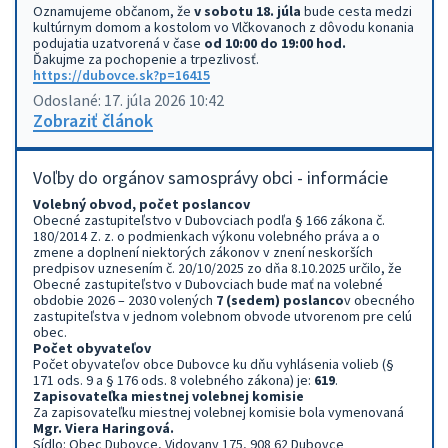
Oznamujeme občanom, že
v sobotu 18. júla
bude cesta medzi
kultúrnym domom a kostolom vo Vlčkovanoch z dôvodu konania
podujatia uzatvorená v čase
od 10:00 do 19:00 hod.
Ďakujme za pochopenie a trpezlivosť.
https://dubovce.sk?p=16415
Odoslané: 17. júla 2026 10:42
Zobraziť článok
Voľby do orgánov samosprávy obci - informácie
Volebný obvod, počet poslancov
Obecné zastupiteľstvo v Dubovciach podľa § 166 zákona č.
180/2014 Z. z. o podmienkach výkonu volebného práva a o
zmene a doplnení niektorých zákonov v znení neskorších
predpisov uznesením č. 20/10/2025 zo dňa 8.10.2025 určilo, že
Obecné zastupiteľstvo v Dubovciach bude mať na volebné
obdobie 2026 – 2030 volených
7 (sedem) poslanco
v obecného
zastupiteľstva v jednom volebnom obvode utvorenom pre celú
obec.
Počet obyvateľov
Počet obyvateľov obce Dubovce ku dňu vyhlásenia volieb (§
171 ods. 9 a § 176 ods. 8 volebného zákona) je:
619
.
Zapisovateľka miestnej volebnej komisie
Za zapisovateľku miestnej volebnej komisie bola vymenovaná
Mgr. Viera Haringová.
Sídlo: Obec Dubovce, Vidovany 175, 908 62 Dubovce