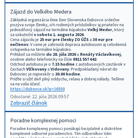
Zájazd do Veľkého Medera
Základná organizácia Únie žien Slovenska Dubovce srdečne
pozýva svoje členky, ich rodinných príslušníkov aj priateľov na
jednodňový zájazd na termálne kúpalisko
Veľký Meder
, ktorý
sa uskutoční
v sobotu 1. augusta 2026
.
Cena zájazdu je
25 eur pre členky ZO ÚŽS
a
30 eur pre
nečlenov
. V cene je zahrnutá doprava autobusom aj celodenná
vstupenka na termálne kúpalisko.
Prihlásiť sa môžete
do 28. júla 2026
u
Renáty Václavíkovej
,
osobne alebo telefonicky na čísle
0911 557 642
.
Odchod autobusu je o
7.15 hodine
z autobusových zastávok v
častiach
Vlčkovany
a
Vidovany
. Predpokladaný návrat do
Duboviec je najneskôr o
20.00 hodine
.
Príďte si užiť deň plný oddychu, relaxu a dobrej nálady. Tešíme
sa na vašu účasť.
https://dubovce.sk?p=16550
Odoslané: 22. júla 2026 09:57
Zobraziť článok
Poradne komplexnej pomoci
Poradne komplexnej pomoci ponúkajú bezplatné a diskrétne
komplexné odborné poradenstvo. Tím odborníkov Vám