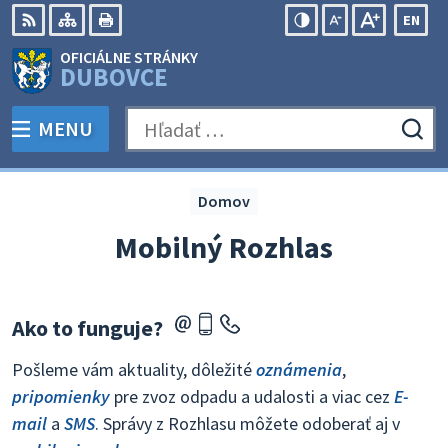
Preskočiť
EN
na
Swit
RSS
Mapa
Tlačiť
Zvýšiť
Zmenšiť
Zväčšiť
OFICIÁLNE STRÁNKY
obsah
lang
kontrast
veľkosť
veľkosť
DUBOVCE
to
písma
písma
Engli
MENU
PREPNÚŤ
Hľadať:
Odo
vyh
for
Domov
Mobilný Rozhlas
Ako to funguje?
Pošleme vám aktuality, dôležité
oznámenia
,
pripomienky
pre zvoz odpadu a udalosti a viac cez
E-
mail
a
SMS
. Správy z Rozhlasu môžete odoberať aj v