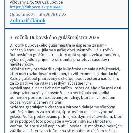
Vidovany 175, 908 62 Dubovce
https://dubovce.sk?p=16413
Odoslané: 22. júla 2026 07:23
Zobraziť článok
3. ročník Dubovského gulášmajstra 2026
3. ročník Dubovského gulášmajstra je úspešne za nami!
Počas víkendu 18. júla sa v našej obci uskutočnil už 3. ročník
Dubovského gulášmajstra, ktorý opäť spojil skvelú atmosféru,
výborné jedlo a príjemné stretnutia priateľov, susedov i
návštevníkov.
Súťažné tímy predviedli svoje kulinárske umenie a návštevníci,
ktorí mali rozhodovať o víťazovi, to vôbec nemali jednoduché.
Každý guláš bol pripravený s chuťou, poctivosťou a nadšením,
za čo patrí veľká vďaka všetkým zúčastneným.
Mysleli sme aj na našich najmenších. Počas celého dňa mali deti
k dispozícii bazény na osvieženie a nechýbala ani sladká
odmena v podobe rozdávanej zmrzliny, ktorá im v horúcom
počasí vyčarila úsmev na tvári.
Srdečne gratulujeme víťazom a zároveň ďakujeme všetkým
súťažným tímom za ich účasť, športového ducha a výborné
guláše. Veľké poďakovanie patrí aj všetkým návštevníkom, ktorí
prišli podporiť toto podujatie a vytvorili skvelú atmosféru.
Veríme, že ste si deň naplno užili, odniesli si množstvo pekných
zážitkov a už teraz sa tešíme na stretnutie pri ďalšom ročníku