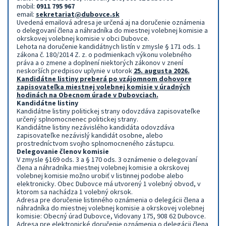
mobil:
0911 795 967
email:
sekretariat@dubovce.sk
Uvedená emailová adresa je určená aj na doručenie oznámenia
o delegovaní člena a náhradníka do miestnej volebnej komisie a
okrskovej volebnej komisie v obci Dubovce.
Lehota na doručenie kandidátnych listín v zmysle § 171 ods. 1
zákona č. 180/2014 Z. z. o podmienkach výkonu volebného
práva a o zmene a doplnení niektorých zákonov v znení
neskorších predpisov uplynie v utorok
25
.
augusta 2026.
Kandidátne listiny preberá po vzájomnom dohovore
zapisovateľka miestnej volebnej komisie v úradných
hodinách na Obecnom úrade v Dubovciach.
Kandidátne listiny
Kandidátne listiny politickej strany odovzdáva zapisovateľke
určený splnomocnenec politickej strany.
Kandidátne listiny nezávislého kandidáta odovzdáva
zapisovateľke nezávislý kandidát osobne, alebo
prostredníctvom svojho splnomocneného zástupcu.
Delegovanie členov komisie
V zmysle §169 ods. 3 a § 170 ods. 3 oznámenie o delegovaní
člena a náhradníka miestnej volebnej komisie a okrskovej
volebnej komisie možno urobiť v listinnej podobe alebo
elektronicky. Obec Dubovce má utvorený 1 volebný obvod, v
ktorom sa nachádza 1 volebný okrsok.
Adresa pre doručenie listinného oznámenia o delegácii člena a
náhradníka do miestnej volebnej komisie a okrskovej volebnej
komisie: Obecný úrad Dubovce, Vidovany 175, 908 62 Dubovce.
Adresa pre elektronické doručenie oznámenia o delegácii člena