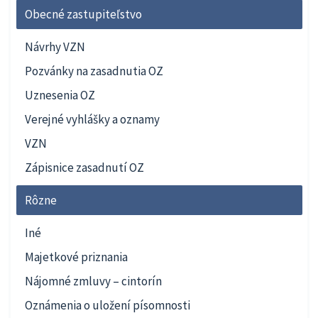
Obecné zastupiteľstvo
Návrhy VZN
Pozvánky na zasadnutia OZ
Uznesenia OZ
Verejné vyhlášky a oznamy
VZN
Zápisnice zasadnutí OZ
Rôzne
Iné
Majetkové priznania
Nájomné zmluvy – cintorín
Oznámenia o uložení písomnosti