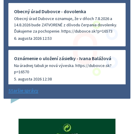
Obecný úrad Dubovce - dovolenka
Obecný úrad Dubovce oznamuje, že v dňoch 7.8.2026 a
14.8.2026 bude ZATVORENÉ z dôvodu čerpania dovolenky.
Ďakujeme za pochopenie. https://dubovce.sk?p=16573
6. augusta 2026 12:53
Oznámenie o uložení zásielky - Ivana Balážová
Na úradnej tabuli je nová výveska. https://dubovce.sk?
p=16570
5. augusta 2026 12:38
Staršie správy
Dovolenka - MUDr. Marián Sivoň
Ambulancia pre dospelých - MUDr. Marián Sivoň
Popudinské Močidľany oznamuje, že od 19.8 - 28.8.2026
budeZATVORENÁ z dôvodu čerpania dovolenky. Akútne
prípady bude riešiť MUDr.Fisch…
5. augusta 2026 12:35