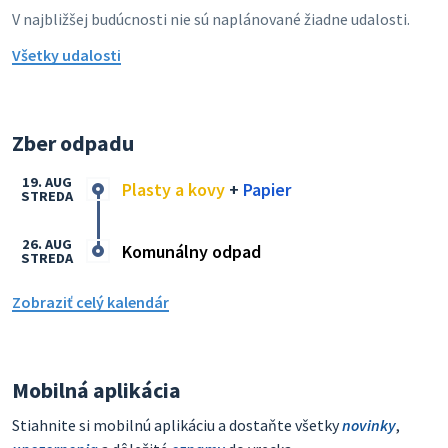
V najbližšej budúcnosti nie sú naplánované žiadne udalosti.
Všetky udalosti
Zber odpadu
19. AUG
Plasty a kovy
+
Papier
STREDA
26. AUG
Komunálny odpad
STREDA
Zobraziť celý kalendár
Mobilná aplikácia
Stiahnite si mobilnú aplikáciu a dostaňte všetky
novinky
,