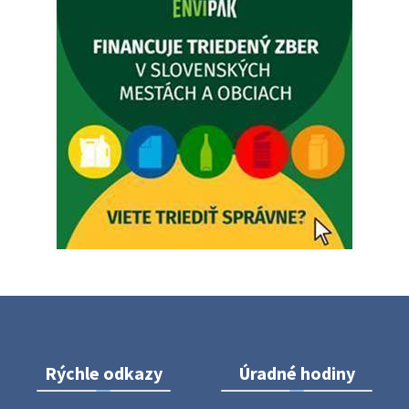
Zajtrajší zvoz odpadu
Vážený občan, zajtra 5. 8. sa bude zvážať komunálny odpad.
4. augusta 2026 15:30
Dnešný zvoz odpadu
Vážený občan, dnes 5. 8. sa zváža komunálny odpad.
5. augusta 2026 05:00
Oznámenie o uložení zásielky - Juraj Sloboda
Na úradnej tabuli je nová výveska. https://dubovce.sk?
p=16556
28. júla 2026 10:49
Rýchle odkazy
Úradné hodiny
ZBER ŽELEZA