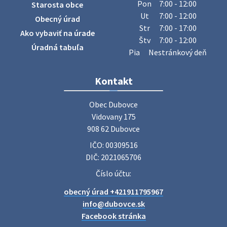
Obecný úrad oznamuje občanom, že v stredu 29. júla 2026
Pon
7:00 - 12:00
Starosta obce
sa v našej obci uskutoční zber železa. Pracovníci Obecného
Ut
7:00 - 12:00
Obecný úrad
úradu budú od 8.00 hod. prechádzať obcou a zbierať
Str
7:00 - 17:00
Ako vybaviť na úrade
železný odpad …
Štv
7:00 - 12:00
27. júla 2026 06:31
Úradná tabuľa
Pia
Nestránkový deň
Zájazd do Veľkého Medera
Kontakt
Základná organizácia Únie žien Slovenska Dubovce
srdečne pozýva svoje členky, ich rodinných príslušníkov aj
Obec Dubovce

priateľov na jednodňový zájazd na termálne kúpalisko
Vidovany 175

Veľký Meder, ktorý …
908 62 Dubovce
22. júla 2026 09:57
IČO: 00309516
DIČ: 2021065706
Poradne komplexnej pomoci
Číslo účtu:
Poradne komplexnej pomoci ponúkajú bezplatné a
obecný úrad +421911795967
diskrétne komplexné odborné poradenstvo. Tím
odborníkov Vám pomôžte nájsť riešenie v piatich kľúčových
info@dubovce.sk
oblastiach: právo rodina a v…
Facebook stránka
22. júla 2026 07:34