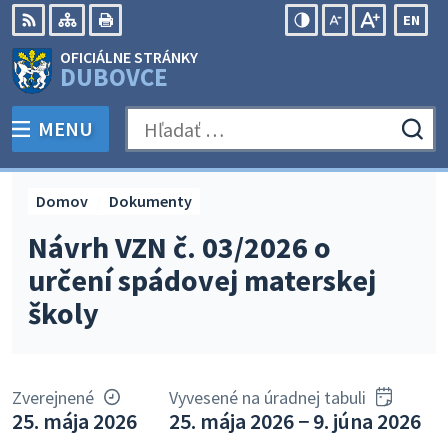
Preskočiť
EN
na
Swit
RSS
Mapa
Tlačiť
Zvýšiť
Zmenšiť
Zväčšiť
OFICIÁLNE STRÁNKY
obsah
lang
kontrast
veľkosť
veľkosť
DUBOVCE
to
písma
písma
Engli
MENU
PREPNÚŤ
Hľadať:
Odo
vyh
for
Domov
Dokumenty
Návrh VZN č. 03/2026 o
určení spádovej materskej
školy
Zverejnené
Vyvesené na úradnej tabuli
25. mája 2026
25. mája 2026 − 9. júna 2026