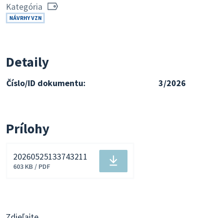
Kategória
NÁVRHY VZN
Detaily
Číslo/ID dokumentu:
3/2026
Prílohy
20260525133743211
Stiahnuť
603 KB / PDF
súbor
Zdieľajte