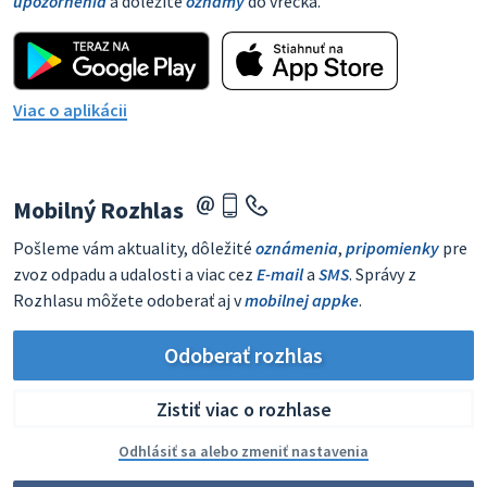
upozornenia
a dôležité
oznamy
do vrecka.
Viac o aplikácii
Mobilný Rozhlas
Pošleme vám aktuality, dôležité
oznámenia
,
pripomienky
pre
zvoz odpadu a udalosti a viac cez
E-mail
a
SMS
. Správy z
Rozhlasu môžete odoberať aj v
mobilnej appke
.
Odoberať rozhlas
Zistiť viac o rozhlase
Odhlásiť sa alebo zmeniť nastavenia