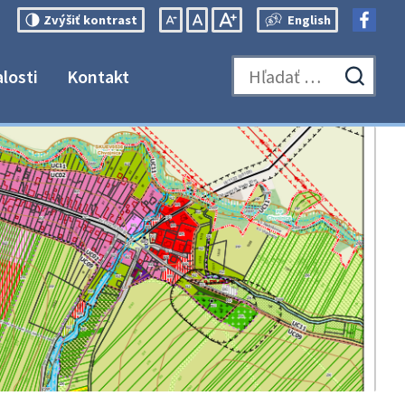
English
Zvýšiť
kontrast
Switch
Zmenšiť
Nastaviť
Zväčšiť
language
veľkosť
pôvodnú
veľkosť
alosti
Kontakt
to
písma
veľkosť
písma
Hľadať:
Odosl
English
písma
vyhľa
formu