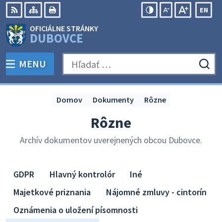
Preskočiť
EN
na
Swit
RSS
Mapa
Tlačiť
Zvýšiť
Zmenšiť
Zväčšiť
OFICIÁLNE STRÁNKY
obsah
lang
kontrast
veľkosť
veľkosť
DUBOVCE
to
písma
písma
Engli
MENU
PREPNÚŤ
Hľadať:
Odo
vyh
for
Domov
Dokumenty
Rôzne
Rôzne
Archív dokumentov uverejnených obcou Dubovce.
GDPR
Hlavný kontrolór
Iné
Majetkové priznania
Nájomné zmluvy - cintorín
Oznámenia o uložení písomnosti