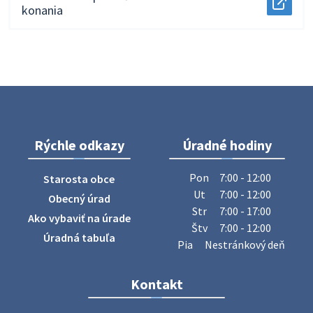
o
Otvor
oznám
konania
zmen
docu
o
stavb
Oznám
začatí
pred
o
stave
dokon
pokra
konan
v
stave
o
novo
konan
zmen
okne.
v
stavb
novo
pred
okne.
dokon
v
novo
Rýchle odkazy
Úradné hodiny
okne.
Pon
7:00 - 12:00
Starosta obce
Ut
7:00 - 12:00
Obecný úrad
Str
7:00 - 17:00
Ako vybaviť na úrade
Štv
7:00 - 12:00
Úradná tabuľa
Pia
Nestránkový deň
Kontakt