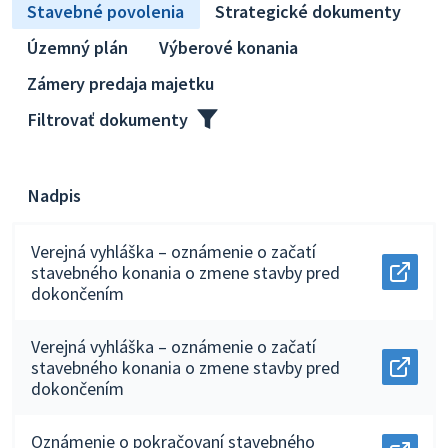
Stavebné povolenia
Strategické dokumenty
Územný plán
Výberové konania
Zámery predaja majetku
Filtrovať dokumenty
Nadpis
Verejná vyhláška – oznámenie o začatí
stavebného konania o zmene stavby pred
Otvor
dokončením
docu
Verej
vyhlá
Verejná vyhláška – oznámenie o začatí
–
oznám
stavebného konania o zmene stavby pred
Otvor
o
dokončením
docu
začatí
Verej
stave
vyhlá
konan
Oznámenie o pokračovaní stavebného
–