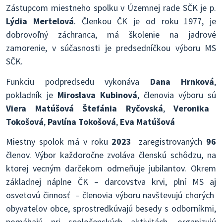
Zástupcom miestneho spolku v Územnej rade SČK je p.
Lýdia Mertelová
. Členkou ČK je od roku 1977, je
dobrovoľný záchranca, má školenie na jadrové
zamorenie, v súčasnosti je predsedníčkou výboru MS
SČK.
Funkciu podpredsedu vykonáva
Dana Hrnková
,
pokladník je
Miroslava Kubinová
, členovia výboru sú
Viera Matúšová
Štefánia Ryčovská
,
Veronika
Tokošová
,
Pavlína Tokošová
,
Eva Matúšová
Miestny spolok má v roku
2023
zaregistrovaných
96
členov. Výbor každoročne zvoláva členskú schôdzu, na
ktorej vecným darčekom odmeňuje jubilantov. Okrem
základnej náplne ČK – darcovstva krvi, plní MS aj
osvetovú činnosť – členovia výboru navštevujú chorých
obyvateľov obce, sprostredkúvajú besedy s odborníkmi,
pomáhajú pri spoločenských aktivitách, organizujú