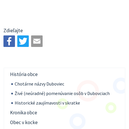
Zdieľajte
História obce
Chotárne názvy Duboviec
Živé (neúradné) pomenúvanie osôb v Dubovciach
Historické zaujímavosti v skratke
Kronika obce
Obec v kocke