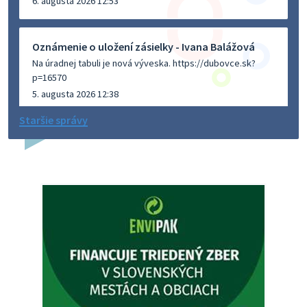
6. augusta 2026 12:53
Oznámenie o uložení zásielky - Ivana Balážová
Na úradnej tabuli je nová výveska. https://dubovce.sk?
p=16570
5. augusta 2026 12:38
Staršie správy
Dovolenka - MUDr. Marián Sivoň
Ambulancia pre dospelých - MUDr. Marián Sivoň
Popudinské Močidľany oznamuje, že od 19.8 - 28.8.2026
budeZATVORENÁ z dôvodu čerpania dovolenky. Akútne
prípady bude riešiť MUDr.Fisch…
5. augusta 2026 12:35
Zajtrajší zvoz odpadu
Vážený občan, zajtra 5. 8. sa bude zvážať komunálny odpad.
4. augusta 2026 15:30