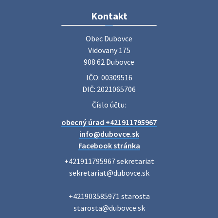
Zájazd do Veľkého Medera
Kontakt
Základná organizácia Únie žien Slovenska Dubovce
srdečne pozýva svoje členky, ich rodinných príslušníkov aj
Obec Dubovce

priateľov na jednodňový zájazd na termálne kúpalisko
Vidovany 175

Veľký Meder, ktorý …
908 62 Dubovce
22. júla 2026 09:57
IČO: 00309516
DIČ: 2021065706
Poradne komplexnej pomoci
Číslo účtu:
Poradne komplexnej pomoci ponúkajú bezplatné a
obecný úrad +421911795967
diskrétne komplexné odborné poradenstvo. Tím
odborníkov Vám pomôžte nájsť riešenie v piatich kľúčových
info@dubovce.sk
oblastiach: právo rodina a v…
Facebook stránka
22. júla 2026 07:34
+421911795967 sekretariat

sekretariat@dubovce.sk

Voľby do orgánov samosprávnych krajov 2026 -
+421903585971 starosta

inf…
starosta@dubovce.sk

Voľby do orgánov samosprávnych krajov 2026 V obci