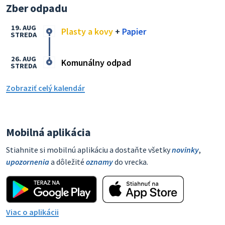
Zber odpadu
19. AUG
Plasty a kovy
+
Papier
STREDA
26. AUG
Komunálny odpad
STREDA
Zobraziť celý kalendár
Mobilná aplikácia
Stiahnite si mobilnú aplikáciu a dostaňte všetky
novinky
,
upozornenia
a dôležité
oznamy
do vrecka.
Viac o aplikácii