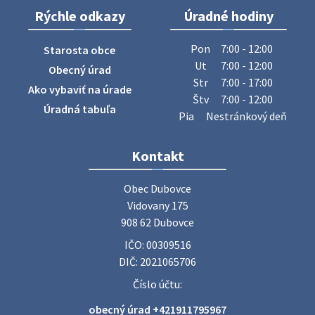
Rýchle odkazy
Úradné hodiny
ZBER ŽELEZA
Obecný úrad oznamuje občanom, že v stredu 29. júla 2026
Pon
7:00 - 12:00
Starosta obce
sa v našej obci uskutoční zber železa. Pracovníci Obecného
Ut
7:00 - 12:00
Obecný úrad
úradu budú od 8.00 hod. prechádzať obcou a zbierať
Str
7:00 - 17:00
Ako vybaviť na úrade
železný odpad …
Štv
7:00 - 12:00
27. júla 2026 06:31
Úradná tabuľa
Pia
Nestránkový deň
Zájazd do Veľkého Medera
Kontakt
Základná organizácia Únie žien Slovenska Dubovce
srdečne pozýva svoje členky, ich rodinných príslušníkov aj
Obec Dubovce

priateľov na jednodňový zájazd na termálne kúpalisko
Vidovany 175

Veľký Meder, ktorý …
908 62 Dubovce
22. júla 2026 09:57
IČO: 00309516
DIČ: 2021065706
Poradne komplexnej pomoci
Číslo účtu:
Poradne komplexnej pomoci ponúkajú bezplatné a
obecný úrad +421911795967
diskrétne komplexné odborné poradenstvo. Tím