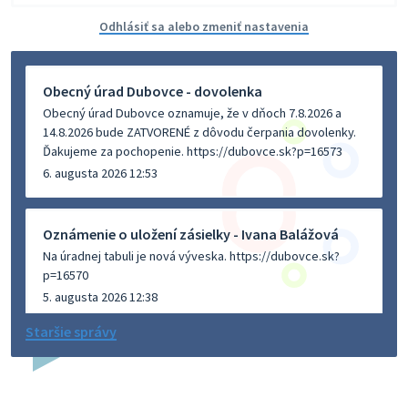
Odhlásiť sa alebo zmeniť nastavenia
Obecný úrad Dubovce - dovolenka
Obecný úrad Dubovce oznamuje, že v dňoch 7.8.2026 a
14.8.2026 bude ZATVORENÉ z dôvodu čerpania dovolenky.
Ďakujeme za pochopenie. https://dubovce.sk?p=16573
6. augusta 2026 12:53
Oznámenie o uložení zásielky - Ivana Balážová
Na úradnej tabuli je nová výveska. https://dubovce.sk?
p=16570
5. augusta 2026 12:38
Staršie správy
Dovolenka - MUDr. Marián Sivoň
Ambulancia pre dospelých - MUDr. Marián Sivoň
Popudinské Močidľany oznamuje, že od 19.8 - 28.8.2026