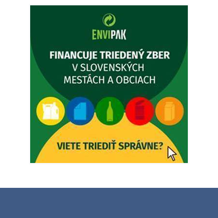
budeZATVORENÁ z dôvodu čerpania dovolenky. Akútne
prípady bude riešiť MUDr.Fisch…
5. augusta 2026 12:35
Zajtrajší zvoz odpadu
Vážený občan, zajtra 5. 8. sa bude zvážať komunálny odpad.
4. augusta 2026 15:30
Dnešný zvoz odpadu
Vážený občan, dnes 5. 8. sa zváža komunálny odpad.
5. augusta 2026 05:00
Oznámenie o uložení zásielky - Juraj Sloboda
Na úradnej tabuli je nová výveska. https://dubovce.sk?
p=16556
28. júla 2026 10:49