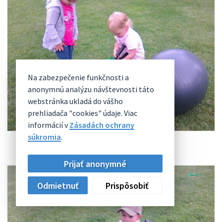
Na zabezpečenie funkčnosti a
anonymnú analýzu návštevnosti táto
webstránka ukladá do vášho
prehliadača "cookies" údaje. Viac
informácií v
Zásadách ochrany
súkromia
.
Prijať anonymné
Odmietnuť
Prispôsobiť