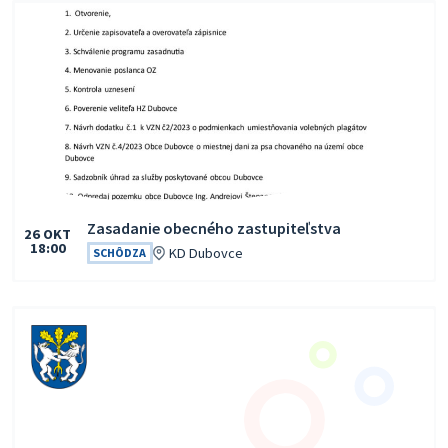
Zasadanie obecného zastupiteľstva
26
OKT
18:00
Čas:
Miesto:
KD Dubovce
SCHÔDZA