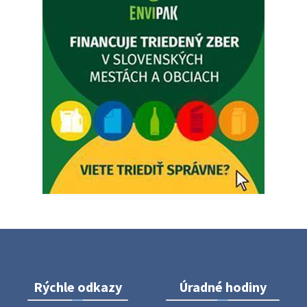
5. augusta 2026 12:35
Zajtrajší zvoz odpadu
Vážený občan, zajtra 5. 8. sa bude zvážať komunálny odpad.
4. augusta 2026 15:30
Dnešný zvoz odpadu
Vážený občan, dnes 5. 8. sa zváža komunálny odpad.
5. augusta 2026 05:00
Oznámenie o uložení zásielky - Juraj Sloboda
Na úradnej tabuli je nová výveska. https://dubovce.sk?
p=16556
28. júla 2026 10:49
Rýchle odkazy
Úradné hodiny
ZBER ŽELEZA