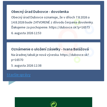
Obecný úrad Dubovce - dovolenka
Obecný úrad Dubovce oznamuje, že v dňoch 7.8.2026 a
14.8.2026 bude ZATVORENÉ z dôvodu čerpania dovolenky.
Ďakujeme za pochopenie. https://dubovce.sk?p=16573
6. augusta 2026 12:53
Oznámenie o uložení zásielky - Ivana Balážová
Na úradnej tabuli je nová výveska. https://dubovce.sk?
p=16570
5. augusta 2026 12:38
Staršie správy
Dovolenka - MUDr. Marián Sivoň
Ambulancia pre dospelých - MUDr. Marián Sivoň
Popudinské Močidľany oznamuje, že od 19.8 - 28.8.2026
budeZATVORENÁ z dôvodu čerpania dovolenky. Akútne
prípady bude riešiť MUDr.Fisch…