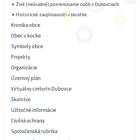
Živé (neúradné) pomenúvanie osôb v Dubovciach
Historické zaujímavosti v skratke
Kronika obce
Obec v kocke
Symboly obce
Projekty
Organizácie
Územný plán
Virtuálny cintorín Dubovce
Školstvo
Užitočné informácie
Civilná ochrana
Spoločenská rubrika