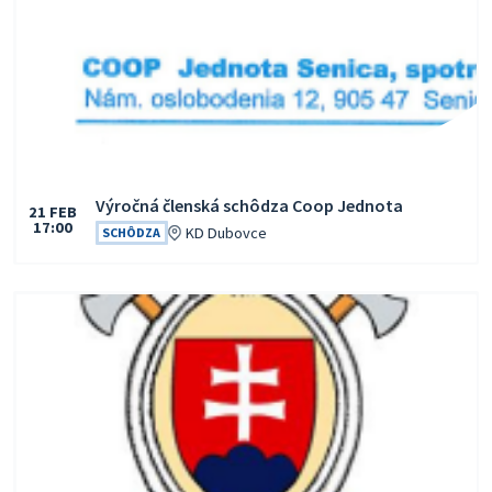
Výročná členská schôdza Coop Jednota
21
FEB
17:00
Čas:
Miesto:
KD Dubovce
SCHÔDZA