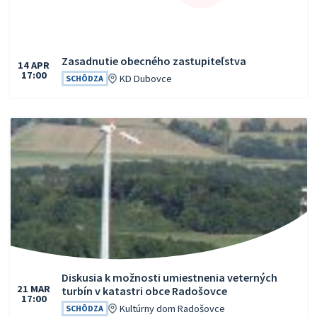
Zasadnutie obecného zastupiteľstva
14
APR
17:00
Čas:
Miesto:
KD Dubovce
SCHÔDZA
Diskusia k možnosti umiestnenia veterných
21
MAR
turbín v katastri obce Radošovce
17:00
Čas:
Miesto:
Kultúrny dom Radošovce
SCHÔDZA