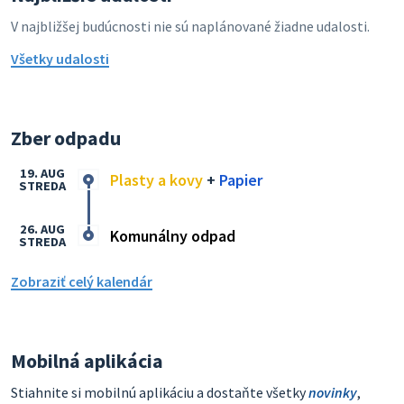
V najbližšej budúcnosti nie sú naplánované žiadne udalosti.
Všetky udalosti
Zber odpadu
19. AUG
Plasty a kovy
+
Papier
STREDA
26. AUG
Komunálny odpad
STREDA
Zobraziť celý kalendár
Mobilná aplikácia
Stiahnite si mobilnú aplikáciu a dostaňte všetky
novinky
,