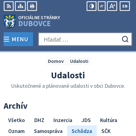
Preskočiť
EN
na
Swit
RSS
Mapa
Tlačiť
Zvýšiť
Zmenšiť
Zväčšiť
OFICIÁLNE STRÁNKY
obsah
lang
kontrast
veľkosť
veľkosť
DUBOVCE
to
písma
písma
Engli
MENU
PREPNÚŤ
Hľadať:
Odo
vyh
for
Domov
Udalosti
Udalosti
Uskutočnené a plánované udalosti v obci Dubovce.
Archív
Všetko
DHZ
Inzercia
JDS
Kultúra
Oznam
Samospráva
Schôdza
SČK