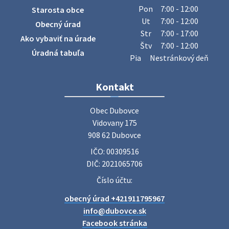
Obecný úrad oznamuje občanom, že v stredu 29. júla 2026
Pon
7:00 - 12:00
Starosta obce
sa v našej obci uskutoční zber železa. Pracovníci Obecného
Ut
7:00 - 12:00
Obecný úrad
úradu budú od 8.00 hod. prechádzať obcou a zbierať
Str
7:00 - 17:00
Ako vybaviť na úrade
železný odpad …
Štv
7:00 - 12:00
27. júla 2026 06:31
Úradná tabuľa
Pia
Nestránkový deň
Zájazd do Veľkého Medera
Kontakt
Základná organizácia Únie žien Slovenska Dubovce
srdečne pozýva svoje členky, ich rodinných príslušníkov aj
Obec Dubovce

priateľov na jednodňový zájazd na termálne kúpalisko
Vidovany 175

Veľký Meder, ktorý …
908 62 Dubovce
22. júla 2026 09:57
IČO: 00309516
DIČ: 2021065706
Poradne komplexnej pomoci
Číslo účtu:
Poradne komplexnej pomoci ponúkajú bezplatné a
obecný úrad +421911795967
diskrétne komplexné odborné poradenstvo. Tím
odborníkov Vám pomôžte nájsť riešenie v piatich kľúčových
info@dubovce.sk
oblastiach: právo rodina a v…
Facebook stránka