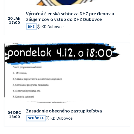
Výročná členská schôdza DHZ pre členov a
20
JAN
záujemcov o vstup do DHZ Dubovce
17:00
Čas:
Miesto:
KD Dubovce
DHZ
Zasadanie obecného zastupiteľstva
04
DEC
18:00
Čas:
Miesto:
KD Dubovce
SCHÔDZA