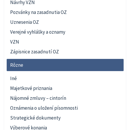
Návrhy VZN
Pozvánky na zasadnutia OZ
Uznesenia OZ
Verejné vyhlášky a oznamy
VZN
Zápisnice zasadnutí OZ
Rôzne
Iné
Majetkové priznania
Nájomné zmluvy – cintorín
Oznámenia o uložení písomnosti
Strategické dokumenty
Výberové konania