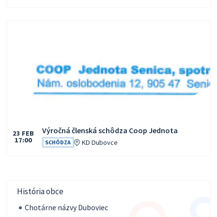
Výročná členská schôdza Coop Jednota
23
FEB
17:00
Čas:
Miesto:
KD Dubovce
SCHÔDZA
História obce
Chotárne názvy Duboviec