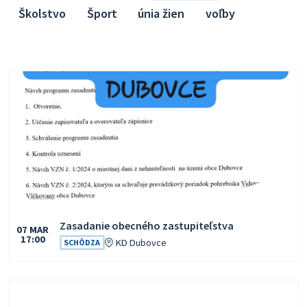
Školstvo
Šport
únia žien
voľby
Zasadanie obecného zastupiteľstva
07
MAR
17:00
Čas:
Miesto:
KD Dubovce
SCHÔDZA