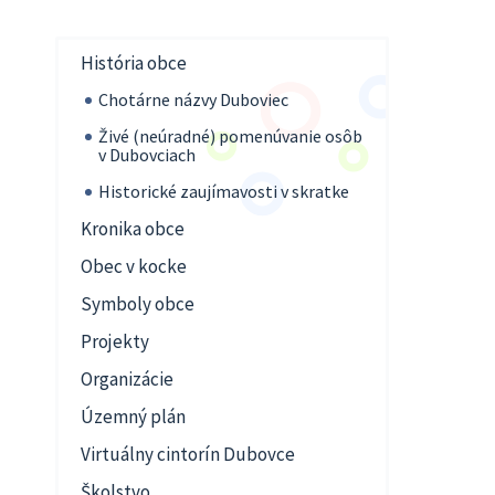
História obce
Chotárne názvy Duboviec
Živé (neúradné) pomenúvanie osôb
v Dubovciach
Historické zaujímavosti v skratke
Kronika obce
Obec v kocke
Symboly obce
Projekty
Organizácie
Územný plán
Virtuálny cintorín Dubovce
Školstvo