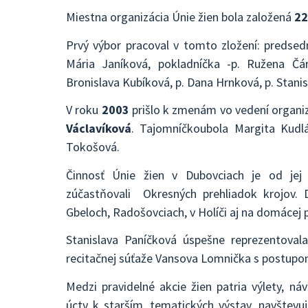
Miestna organizácia Únie žien bola založená
22
Prvý výbor pracoval v tomto zložení: predsed
Mária Janíková, pokladníčka -p. Ružena Čá
Bronislava Kubíková, p. Dana Hrnková, p. Stani
V roku
2003
prišlo k zmenám vo vedení organiz
Václavíková
. Tajomníčkoubola Margita Kudl
Tokošová.
Činnosť Únie žien v Dubovciach je od jej 
zúčastňovali Okresných prehliadok krojov. 
Gbeloch, Radošovciach, v Holíči aj na domácej 
Stanislava Paníčková úspešne reprezentovala
recitačnej súťaže Vansova Lomnička s postupo
Medzi pravidelné akcie žien patria výlety, ná
úcty k starším, tematických výstav, navštev