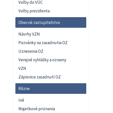
Voľby do VÚC
Voľby prezidenta
Obecné zastupiteľstvo
Návrhy VZN
Pozvánky na zasadnutia OZ
Uznesenia OZ
Verejné vyhlášky a oznamy
VZN
Zápisnice zasadnutí OZ
Rôzne
Iné
Majetkové priznania