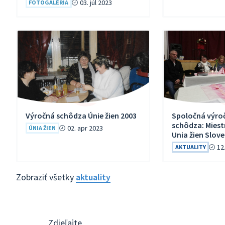
03. júl 2023
FOTOGALÉRIA
Výročná schôdza Únie žien 2003
Spoločná výroč
schôdza: Miest
02. apr 2023
ÚNIA ŽIEN
Unia žien Slove
12
AKTUALITY
Zobraziť všetky
aktuality
Zdieľajte