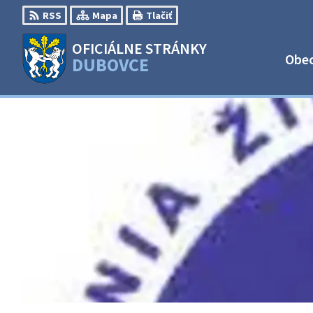
Preskočiť
RSS
Mapa
Tlačiť
na
obsah
OFICIÁLNE STRÁNKY
Obe
DUBOVCE