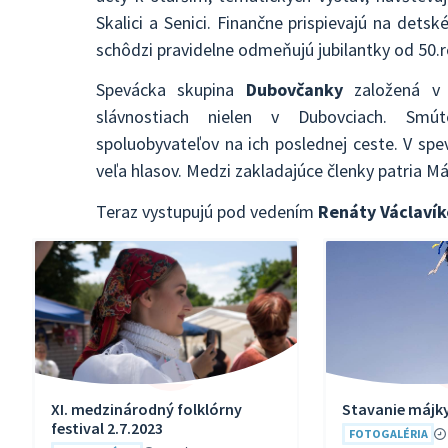
Skalici a Senici. Finančne prispievajú na dets
schôdzi pravidelne odmeňujú jubilantky od 50.r
Spevácka skupina
Dubovčanky
založená v
slávnostiach nielen v Dubovciach. Smú
spoluobyvateľov na ich poslednej ceste. V sp
veľa hlasov. Medzi zakladajúce členky patria M
Teraz vystupujú pod vedením
Renáty Václavík
XI. medzinárodný folklórny
Stavanie májky
festival 2.7.2023
FOTOGALÉRIA