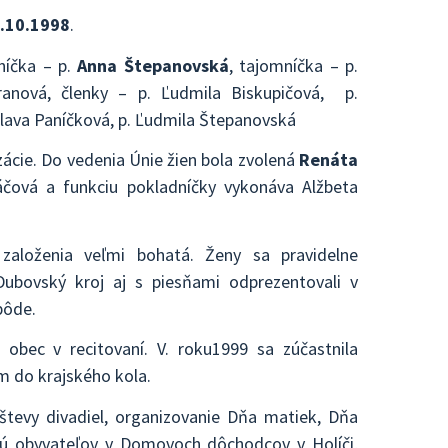
.10.1998
.
níčka – p.
Anna Štepanovská
, tajomníčka – p.
ranová, členky – p. Ľudmila Biskupičová, p.
slava Paníčková, p. Ľudmila Štepanovská
ácie. Do vedenia Únie žien bola zvolená
Renáta
áčová a funkciu pokladníčky vykonáva Alžbeta
založenia veľmi bohatá. Ženy sa pravidelne
Dubovský kroj aj s piesňami odprezentovali v
pôde.
 obec v recitovaní. V. roku1999 sa zúčastnila
m do krajského kola.
vštevy divadiel, organizovanie Dňa matiek, Dňa
ujú obyvateľov v Domovoch dôchodcov v Holíči,