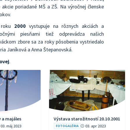
ké akcie poriadané MŠ a ZŠ. Na výročnej členske
okov.
 roku
2000
vystupuje na rôznych akciách a
točnými piesňami tiež odprevádza našich
eváckom zbore sa za roky pôsobenia vystriedalo
ária Janíková a Anna Štepanovská.
ovej
.
 a majáles
Výstava starožitností 20.10.2001
03. máj 2023
03. apr 2023
FOTOGALÉRIA