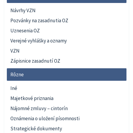
Návrhy VZN
Pozvánky na zasadnutia OZ
Uznesenia OZ
Verejné vyhlášky a oznamy
VZN
Zápisnice zasadnutí OZ
Rôzne
Iné
Majetkové priznania
Nájomné zmluvy – cintorín
Oznámenia o uložení písomnosti
Strategické dokumenty