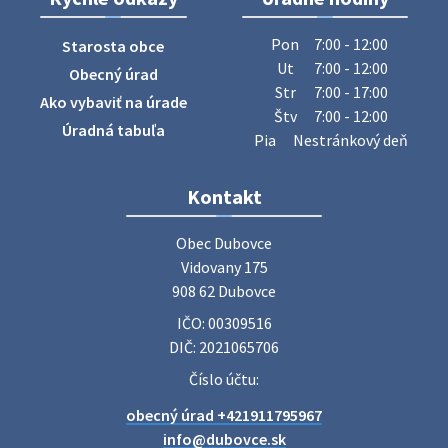
ZBER ŽELEZA
Obecný úrad oznamuje občanom, že v stredu 29. júla 2026
Pon
7:00 - 12:00
Starosta obce
sa v našej obci uskutoční zber železa. Pracovníci Obecného
Ut
7:00 - 12:00
Obecný úrad
úradu budú od 8.00 hod. prechádzať obcou a zbierať
Str
7:00 - 17:00
Ako vybaviť na úrade
železný odpad …
Štv
7:00 - 12:00
27. júla 2026 06:31
Úradná tabuľa
Pia
Nestránkový deň
Zájazd do Veľkého Medera
Kontakt
Základná organizácia Únie žien Slovenska Dubovce
srdečne pozýva svoje členky, ich rodinných príslušníkov aj
Obec Dubovce

priateľov na jednodňový zájazd na termálne kúpalisko
Vidovany 175

Veľký Meder, ktorý …
908 62 Dubovce
22. júla 2026 09:57
IČO: 00309516
DIČ: 2021065706
Poradne komplexnej pomoci
Číslo účtu:
Poradne komplexnej pomoci ponúkajú bezplatné a
obecný úrad +421911795967
diskrétne komplexné odborné poradenstvo. Tím
odborníkov Vám pomôžte nájsť riešenie v piatich kľúčových
info@dubovce.sk