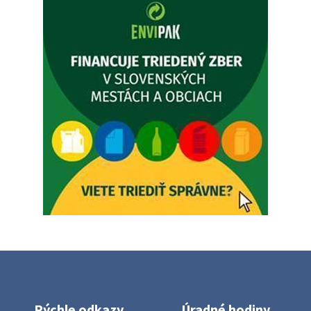
prípady bude riešiť MUDr.Fisch…
5. augusta 2026 12:35
Zajtrajší zvoz odpadu
Vážený občan, zajtra 5. 8. sa bude zvážať komunálny odpad.
4. augusta 2026 15:30
Dnešný zvoz odpadu
Vážený občan, dnes 5. 8. sa zváža komunálny odpad.
5. augusta 2026 05:00
Oznámenie o uložení zásielky - Juraj Sloboda
Na úradnej tabuli je nová výveska. https://dubovce.sk?
p=16556
28. júla 2026 10:49
Rýchle odkazy
Úradné hodiny