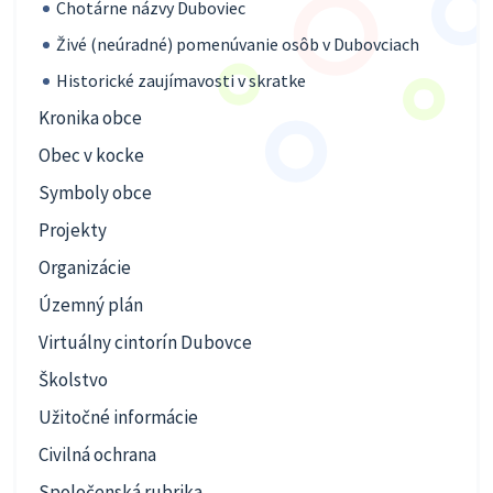
Chotárne názvy Duboviec
Živé (neúradné) pomenúvanie osôb v Dubovciach
Historické zaujímavosti v skratke
Kronika obce
Obec v kocke
Symboly obce
Projekty
Organizácie
Územný plán
Virtuálny cintorín Dubovce
Školstvo
Užitočné informácie
Civilná ochrana
Spoločenská rubrika