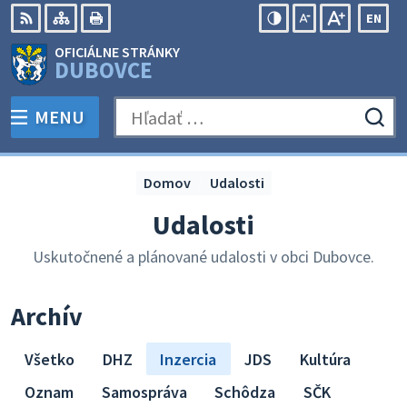
Preskočiť
EN
na
Swit
RSS
Mapa
Tlačiť
Zvýšiť
Zmenšiť
Zväčšiť
OFICIÁLNE STRÁNKY
obsah
lang
kontrast
veľkosť
veľkosť
DUBOVCE
to
písma
písma
Engli
MENU
PREPNÚŤ
Hľadať:
Odo
vyh
for
Domov
Udalosti
Udalosti
Uskutočnené a plánované udalosti v obci Dubovce.
Archív
Všetko
DHZ
Inzercia
JDS
Kultúra
Oznam
Samospráva
Schôdza
SČK