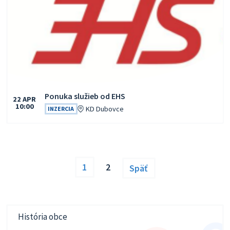
Ponuka služieb od EHS
22
APR
10:00
Čas:
Miesto:
KD Dubovce
INZERCIA
1
2
Späť
História obce