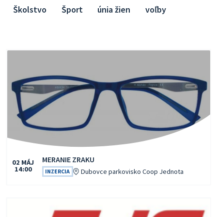
Školstvo
Šport
únia žien
voľby
MERANIE ZRAKU
02
MÁJ
14:00
Čas:
Miesto:
Dubovce parkovisko Coop Jednota
INZERCIA