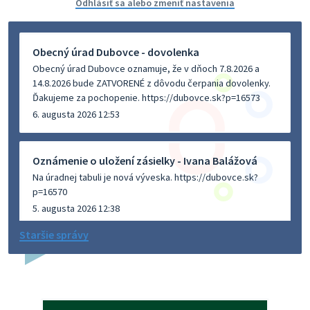
Odhlásiť sa alebo zmeniť nastavenia
Obecný úrad Dubovce - dovolenka
Obecný úrad Dubovce oznamuje, že v dňoch 7.8.2026 a
14.8.2026 bude ZATVORENÉ z dôvodu čerpania dovolenky.
Ďakujeme za pochopenie. https://dubovce.sk?p=16573
6. augusta 2026 12:53
Oznámenie o uložení zásielky - Ivana Balážová
Na úradnej tabuli je nová výveska. https://dubovce.sk?
p=16570
5. augusta 2026 12:38
Staršie správy
Dovolenka - MUDr. Marián Sivoň
Ambulancia pre dospelých - MUDr. Marián Sivoň
Popudinské Močidľany oznamuje, že od 19.8 - 28.8.2026
budeZATVORENÁ z dôvodu čerpania dovolenky. Akútne