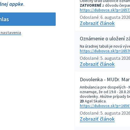
Obecný úrad Dubovce oznam
lnej appke
.
ZATVORENÉ
z dôvodu čerpan
https://dubovce.sk?p=1657
Odoslané: 6. augusta 2026
hlas
Zobraziť článok
ť nastavenia
Oznámenie o uložení zá
Na úradnej tabuli je nová výv
https://dubovce.sk?p=1657
Odoslané: 5. augusta 2026
Zobraziť článok
Dovolenka - MUDr. Mar
Ambulancia pre dospelých - 
oznamuje, že od 19.8 - 28.8.
dovolenky. Akútne prípady b
23
Agel Skalica.
https://dubovce.sk?p=1656
Odoslané: 5. augusta 2026
Zobraziť článok