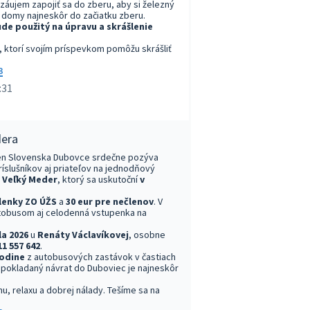
záujem zapojiť sa do zberu, aby si železný
je domy najneskôr do začiatku zberu.
ude použitý na úpravu a skrášlenie
ktorí svojím príspevkom pomôžu skrášliť
3
:31
dera
ien Slovenska Dubovce srdečne pozýva
ríslušníkov aj priateľov na jednodňový
o
Veľký Meder
, ktorý sa uskutoční
v
členky ZO ÚŽS
a
30 eur pre nečlenov
. V
tobusom aj celodenná vstupenka na
la 2026
u
Renáty Václavíkovej
, osobne
11 557 642
.
hodine
z autobusových zastávok v častiach
dpokladaný návrat do Duboviec je najneskôr
hu, relaxu a dobrej nálady. Tešíme sa na