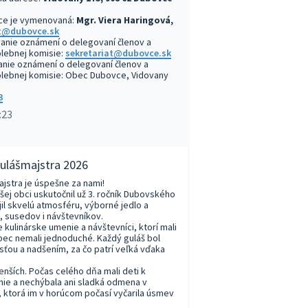
ce je vymenovaná:
Mgr. Viera Haringová,
at@dubovce.sk
anie oznámení o delegovaní členov a
lebnej komisie:
sekretariat@dubovce.sk
nie oznámení o delegovaní členov a
olebnej komisie: Obec Dubovce, Vidovany
3
:23
gulášmajstra 2026
jstra je úspešne za nami!
ašej obci uskutočnil už 3. ročník Dubovského
jil skvelú atmosféru, výborné jedlo a
, susedov i návštevníkov.
 kulinárske umenie a návštevníci, ktorí mali
bec nemali jednoduché. Každý guláš bol
sťou a nadšením, za čo patrí veľká vďaka
enších. Počas celého dňa mali deti k
nie a nechýbala ani sladká odmena v
 ktorá im v horúcom počasí vyčarila úsmev