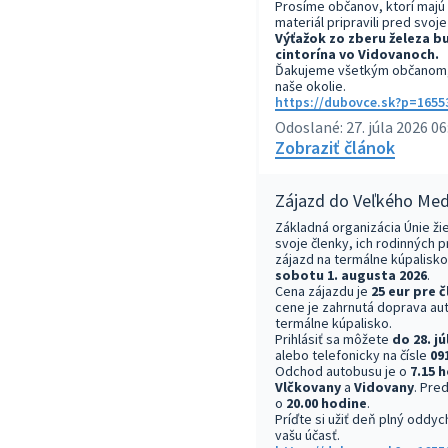
Prosíme občanov, ktorí majú 
materiál pripravili pred svo
Výťažok zo zberu železa b
cintorína vo Vidovanoch.
Ďakujeme všetkým občanom, 
naše okolie.
https://dubovce.sk?p=1655
Odoslané: 27. júla 2026 06
Zobraziť článok
Zájazd do Veľkého Me
Základná organizácia Únie ž
svoje členky, ich rodinných p
zájazd na termálne kúpalisk
sobotu 1. augusta 2026
.
Cena zájazdu je
25 eur pre 
cene je zahrnutá doprava au
termálne kúpalisko.
Prihlásiť sa môžete
do 28. jú
alebo telefonicky na čísle
09
Odchod autobusu je o
7.15 
Vlčkovany
a
Vidovany
. Pre
o
20.00 hodine
.
Príďte si užiť deň plný oddyc
vašu účasť.