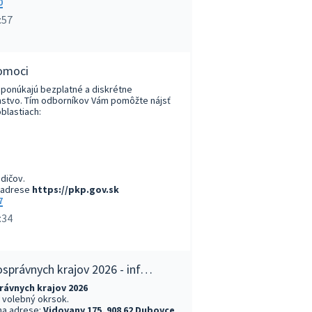
0
:57
omoci
ponúkajú bezplatné a diskrétne
tvo. Tím odborníkov Vám pomôžte nájsť
oblastiach:
dičov.
a adrese
https://pkp.gov.sk
7
:34
správnych krajov 2026 - inf…
ávnych krajov 2026
 volebný okrsok.
 na adrese:
Vidovany 175, 908 62 Dubovce