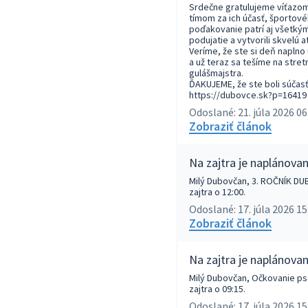
Srdečne gratulujeme víťazo
tímom za ich účasť, športové
poďakovanie patrí aj všetkým
podujatie a vytvorili skvelú 
Veríme, že ste si deň naplno 
a už teraz sa tešíme na stre
gulášmajstra.
ĎAKUJEME, že ste boli súčasťo
https://dubovce.sk?p=16419
Odoslané: 21. júla 2026 06
Zobraziť článok
Na zajtra je naplánova
Milý Dubovčan, 3. ROČNÍK 
zajtra o 12:00.
Odoslané: 17. júla 2026 15
Zobraziť článok
Na zajtra je naplánova
Milý Dubovčan, Očkovanie ps
zajtra o 09:15.
Odoslané: 17. júla 2026 15