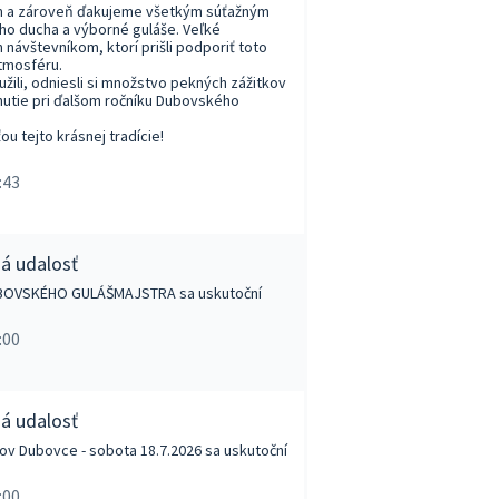
m a zároveň ďakujeme všetkým súťažným
ho ducha a výborné guláše. Veľké
 návštevníkom, ktorí prišli podporiť toto
atmosféru.
užili, odniesli si množstvo pekných zážitkov
tnutie pri ďalšom ročníku Dubovského
u tejto krásnej tradície!
:43
ná udalosť
DUBOVSKÉHO GULÁŠMAJSTRA sa uskutoční
:00
ná udalosť
ov Dubovce - sobota 18.7.2026 sa uskutoční
:00