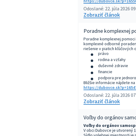
https://dubovce.sk?p=1655
Odoslané: 22. júla 2026 09
Zobraziť článok
Poradne komplexnej p
Poradne komplexnej pomoci 
komplexné odborné poradens
riešenie v piatich kľúčových 
právo
rodina a vzťahy
duševné zdravie
financie
podpora pre jednoro
Bližšie informácie nájdete n
https://dubovce.sk?p=1654
Odoslané: 22. júla 2026 07
Zobraziť článok
Voľby do orgánov samo
Voľby do orgánov samospr
V obci Dubovce je utvorený 1
Sídlo volebnej miestnosti je