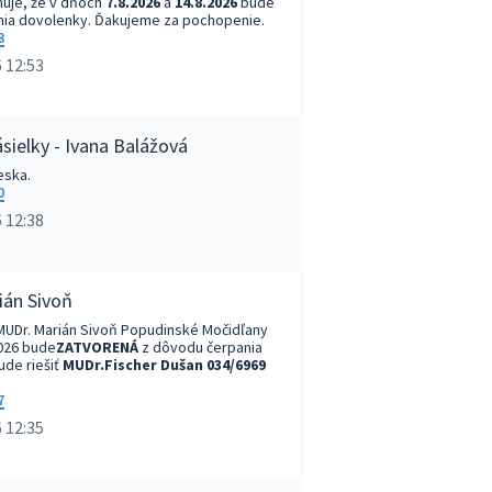
uje, že v dňoch
7.8.2026
a
14.8.2026
bude
ia dovolenky. Ďakujeme za pochopenie.
3
 12:53
sielky - Ivana Balážová
eska.
0
 12:38
ián Sivoň
MUDr. Marián Sivoň Popudinské Močidľany
2026 bude
ZATVORENÁ
z dôvodu čerpania
ude riešiť
MUDr.Fischer Dušan 034/6969
7
 12:35