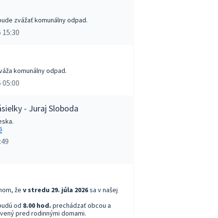
a bude zvážať komunálny odpad.
 15:30
 zváža komunálny odpad.
 05:00
sielky - Juraj Sloboda
eska.
6
:49
nom, že
v stredu 29. júla 2026
sa v našej
budú od
8.00 hod.
prechádzať obcou a
avený pred rodinnými domami.