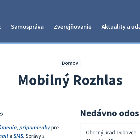
c
Samospráva
Zverejňovanie
Aktuality a ud
Domov
Mobilný Rozhlas
Nedávno odos
ámenia
,
pripomienky
pre
Obecný úrad Dubovce -
mail
a
SMS
. Správy z