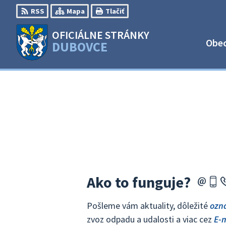
Preskočiť
RSS
Mapa
Tlačiť
na
obsah
OFICIÁLNE STRÁNKY
Obe
DUBOVCE
Ako to funguje?
Pošleme vám aktuality, dôležité
ozn
zvoz odpadu a udalosti a viac cez
E-