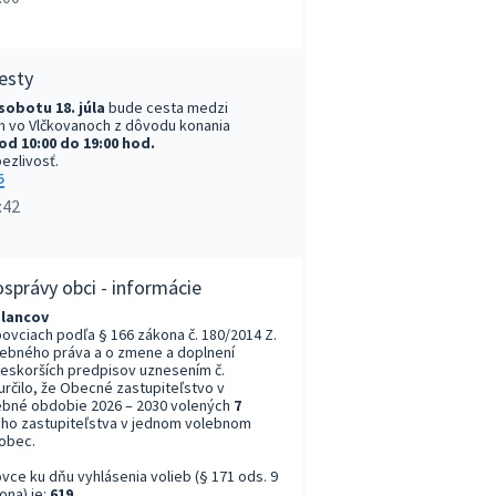
esty
 sobotu 18. júla
bude cesta medzi
 vo Vlčkovanoch z dôvodu konania
od 10:00 do 19:00 hod.
ezlivosť.
5
:42
správy obci - informácie
slancov
ovciach podľa § 166 zákona č. 180/2014 Z.
ebného práva a o zmene a doplnení
neskorších predpisov uznesením č.
určilo, že Obecné zastupiteľstvo v
ebné obdobie 2026 – 2030 volených
7
ho zastupiteľstva v jednom volebnom
obec.
ce ku dňu vyhlásenia volieb (§ 171 ods. 9
ona) je:
619
.