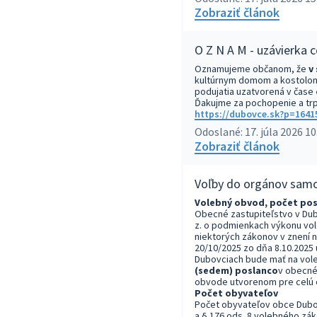
Zobraziť článok
O Z N A M - uzávierka c
Oznamujeme občanom, že
v
kultúrnym domom a kostolom
podujatia uzatvorená v čase
Ďakujme za pochopenie a trp
https://dubovce.sk?p=1641
Odoslané: 17. júla 2026 10
Zobraziť článok
Voľby do orgánov samo
Volebný obvod, počet po
Obecné zastupiteľstvo v Dub
z. o podmienkach výkonu vol
niektorých zákonov v znení 
20/10/2025 zo dňa 8.10.2025 
Dubovciach bude mať na vol
(sedem) poslanco
v obecné
obvode utvorenom pre celú 
Počet obyvateľov
Počet obyvateľov obce Dubov
a § 176 ods. 8 volebného zák