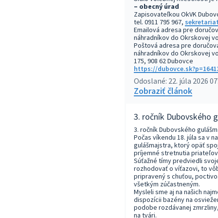
– obecný úrad
Zapisovateľkou OkVK Dubov
tel. 0911 795 967,
sekretari
Emailová adresa pre doručov
náhradníkov do Okrskovej vo
Poštová adresa pre doručova
náhradníkov do Okrskovej v
175, 908 62 Dubovce
https://dubovce.sk?p=1641
Odoslané: 22. júla 2026 07
Zobraziť článok
3. ročník Dubovského 
3. ročník Dubovského gulášma
Počas víkendu 18. júla sa v n
gulášmajstra, ktorý opäť spo
príjemné stretnutia priateľov
Súťažné tímy predviedli svoje
rozhodovať o víťazovi, to vô
pripravený s chuťou, poctivo
všetkým zúčastneným.
Mysleli sme aj na našich najm
dispozícii bazény na osvieže
podobe rozdávanej zmrzliny,
na tvári.