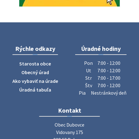
Oznámenie o uložení zásielky - Juraj Sloboda
Na úradnej tabuli je nová výveska. https://dubovce.sk?
p=16556
28. júla 2026 10:49
Rýchle odkazy
Úradné hodiny
ZBER ŽELEZA
Obecný úrad oznamuje občanom, že v stredu 29. júla 2026
Pon
7:00 - 12:00
Starosta obce
sa v našej obci uskutoční zber železa. Pracovníci Obecného
Ut
7:00 - 12:00
Obecný úrad
úradu budú od 8.00 hod. prechádzať obcou a zbierať
Str
7:00 - 17:00
Ako vybaviť na úrade
železný odpad …
Štv
7:00 - 12:00
27. júla 2026 06:31
Úradná tabuľa
Pia
Nestránkový deň
Zájazd do Veľkého Medera
Kontakt
Základná organizácia Únie žien Slovenska Dubovce
srdečne pozýva svoje členky, ich rodinných príslušníkov aj
Obec Dubovce

priateľov na jednodňový zájazd na termálne kúpalisko
Vidovany 175

Veľký Meder, ktorý …