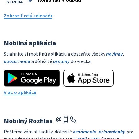
STREDA
Zobraziť celý kalendár
Mobilná aplikácia
Stiahnite si mobilnú aplikáciu a dostaňte všetky
novinky
,
upozornenia
a dôležité
oznamy
do vrecka.
Viac o aplikácii
Mobilný Rozhlas
Pošleme vám aktuality, dôležité
oznámenia
,
pripomienky
pre
zvoz odpadu a udalosti a viac cez
E-mail
a
SMS
. Správy z