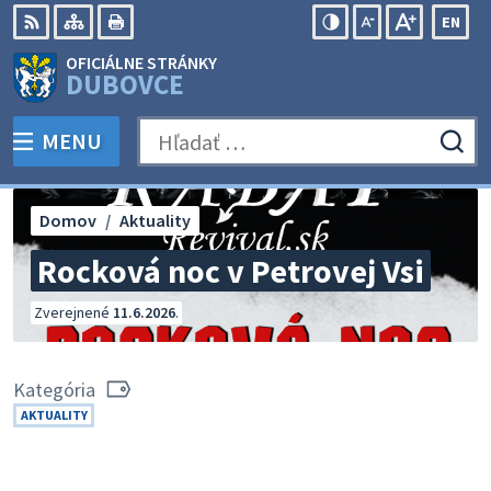
Preskočiť
EN
na
Swit
RSS
Mapa
Tlačiť
Zvýšiť
Zmenšiť
Zväčšiť
OFICIÁLNE STRÁNKY
obsah
lang
kontrast
veľkosť
veľkosť
DUBOVCE
to
písma
písma
Engli
MENU
PREPNÚŤ
Hľadať:
Odo
vyh
for
Domov
Aktuality
Rocková noc v Petrovej Vsi
Zverejnené
11.6.2026
.
Kategória
AKTUALITY