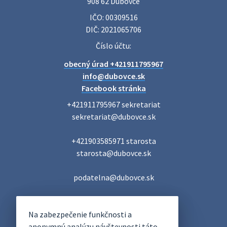
908 62 Dubovce
22. júla 2026 09:57
IČO: 00309516
DIČ: 2021065706
Poradne komplexnej pomoci
Číslo účtu:
Poradne komplexnej pomoci ponúkajú bezplatné a
obecný úrad +421911795967
diskrétne komplexné odborné poradenstvo. Tím
odborníkov Vám pomôžte nájsť riešenie v piatich kľúčových
info@dubovce.sk
oblastiach: právo rodina a v…
Facebook stránka
22. júla 2026 07:34
+421911795967 sekretariat

sekretariat@dubovce.sk

Voľby do orgánov samosprávnych krajov 2026 -
+421903585971 starosta

inf…
starosta@dubovce.sk

Voľby do orgánov samosprávnych krajov 2026 V obci
Dubovce je utvorený 1 volebný okrsok. Sídlo volebnej
miestnosti je na adrese: Vidovany 175, 908 62 Dubovce –
podatelna@dubovce.sk
obecný úrad Zapisovat…
22. júla 2026 07:23
DUBOVCE
Na zabezpečenie funkčnosti a
OFICIÁLNE STRÁNKY
anonymnú analýzu návštevnosti táto