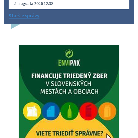
5. augusta 2026 12:38
Staršie správy
Dovolenka - MUDr. Marián Sivoň
Ambulancia pre dospelých - MUDr. Marián Sivoň
Popudinské Močidľany oznamuje, že od 19.8 - 28.8.2026
budeZATVORENÁ z dôvodu čerpania dovolenky. Akútne
prípady bude riešiť MUDr.Fisch…
5. augusta 2026 12:35
Zajtrajší zvoz odpadu
Vážený občan, zajtra 5. 8. sa bude zvážať komunálny odpad.
4. augusta 2026 15:30
Dnešný zvoz odpadu
Vážený občan, dnes 5. 8. sa zváža komunálny odpad.
5. augusta 2026 05:00