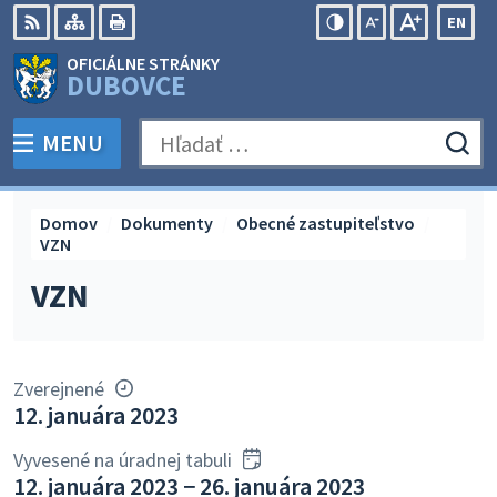
Preskočiť
EN
na
Swit
RSS
Mapa
Tlačiť
Zvýšiť
Zmenšiť
Zväčšiť
OFICIÁLNE STRÁNKY
obsah
lang
kontrast
veľkosť
veľkosť
DUBOVCE
to
písma
písma
Engli
MENU
PREPNÚŤ
Hľadať:
Odo
vyh
for
Domov
Dokumenty
Obecné zastupiteľstvo
VZN
VZN
Zverejnené
12. januára 2023
Vyvesené na úradnej tabuli
12. januára 2023 − 26. januára 2023