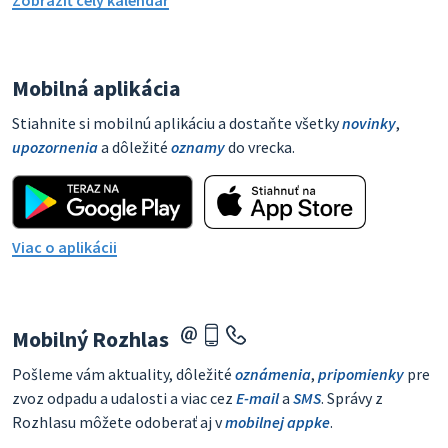
Zobraziť celý kalendár
Mobilná aplikácia
Stiahnite si mobilnú aplikáciu a dostaňte všetky
novinky
,
upozornenia
a dôležité
oznamy
do vrecka.
Viac o aplikácii
Mobilný Rozhlas
Pošleme vám aktuality, dôležité
oznámenia
,
pripomienky
pre
zvoz odpadu a udalosti a viac cez
E-mail
a
SMS
. Správy z
Rozhlasu môžete odoberať aj v
mobilnej appke
.