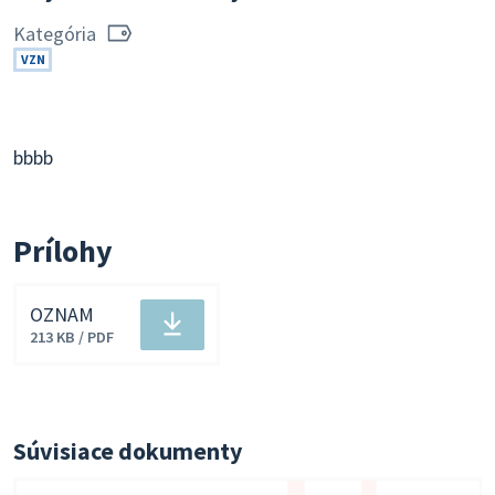
Kategória
VZN
bbbb
Prílohy
OZNAM
Stiahnuť
213 KB / PDF
súbor
Súvisiace dokumenty