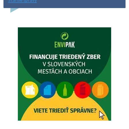
Staršie správy
Dovolenka - MUDr. Marián Sivoň
Ambulancia pre dospelých - MUDr. Marián Sivoň
Popudinské Močidľany oznamuje, že od 19.8 - 28.8.2026
budeZATVORENÁ z dôvodu čerpania dovolenky. Akútne
prípady bude riešiť MUDr.Fisch…
5. augusta 2026 12:35
Zajtrajší zvoz odpadu
Vážený občan, zajtra 5. 8. sa bude zvážať komunálny odpad.
4. augusta 2026 15:30
Dnešný zvoz odpadu
Vážený občan, dnes 5. 8. sa zváža komunálny odpad.
5. augusta 2026 05:00
Oznámenie o uložení zásielky - Juraj Sloboda