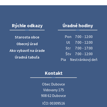
Na úradnej tabuli je nová výveska. https://dubovce.sk?
p=16556
28. júla 2026 10:49
Rýchle odkazy
Úradné hodiny
ZBER ŽELEZA
Obecný úrad oznamuje občanom, že v stredu 29. júla 2026
Pon
7:00 - 12:00
Starosta obce
sa v našej obci uskutoční zber železa. Pracovníci Obecného
Ut
7:00 - 12:00
Obecný úrad
úradu budú od 8.00 hod. prechádzať obcou a zbierať
Str
7:00 - 17:00
Ako vybaviť na úrade
železný odpad …
Štv
7:00 - 12:00
27. júla 2026 06:31
Úradná tabuľa
Pia
Nestránkový deň
Zájazd do Veľkého Medera
Kontakt
Základná organizácia Únie žien Slovenska Dubovce
srdečne pozýva svoje členky, ich rodinných príslušníkov aj
Obec Dubovce

priateľov na jednodňový zájazd na termálne kúpalisko
Vidovany 175

Veľký Meder, ktorý …
908 62 Dubovce
22. júla 2026 09:57
IČO: 00309516