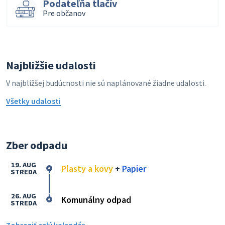
Podateľňa tlačív
Pre občanov
Najbližšie udalosti
V najbližšej budúcnosti nie sú naplánované žiadne udalosti.
Všetky udalosti
Zber odpadu
19. AUG
Plasty a kovy
+
Papier
STREDA
26. AUG
Komunálny odpad
STREDA