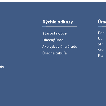
Rýchle odkazy
Úra
Pon
Starosta obce
Ut
Obecný úrad
Str
Ako vybaviť na úrade
Štv
Úradná tabuľa
Pia
hív