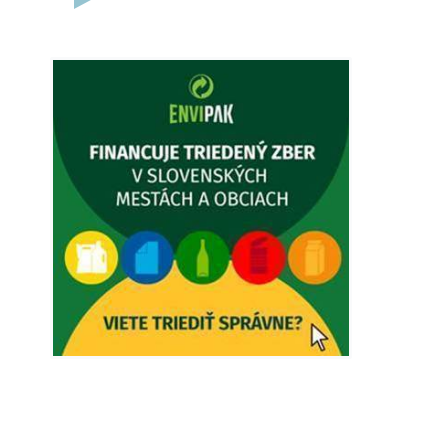
5. augusta 2026 12:38
Dovolenka - MUDr. Marián Sivoň
Ambulancia pre dospelých - MUDr.
Marián Sivoň Popudinské Močidľany
oznamuje, že od 19.8 - 28.8.2026
budeZATVORENÁ z dôvodu čerpania
dovolenky. Akútne prípady bude riešiť
MUDr.Fisch…
5. augusta 2026 12:35
Zajtrajší zvoz odpadu
Vážený občan, zajtra 5. 8. sa bude
zvážať komunálny odpad.
4. augusta 2026 15:30
Dnešný zvoz odpadu