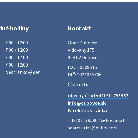
Vážený občan, dnes 5. 8. sa zváža
komunálny odpad.
5. augusta 2026 05:00
dné hodiny
Kontakt
Oznámenie o uložení zásielky -
Juraj Sloboda
7:00 - 12:00
Obec Dubovce

Na úradnej tabuli je nová výveska.
7:00 - 12:00
Vidovany 175

https://dubovce.sk?p=16556
7:00 - 17:00
908 62 Dubovce
28. júla 2026 10:49
7:00 - 12:00
IČO: 00309516
Nestránkový deň
DIČ: 2021065706
ZBER ŽELEZA
Číslo účtu:
Obecný úrad oznamuje občanom, že v
obecný úrad +421911795967
stredu 29. júla 2026 sa v našej obci
info@dubovce.sk
uskutoční zber železa. Pracovníci
Facebook stránka
Obecného úradu budú od 8.00 hod.
prechádzať obcou a zbierať železný
+421911795967 sekretariat

odpad …
sekretariat@dubovce.sk

27. júla 2026 06:31