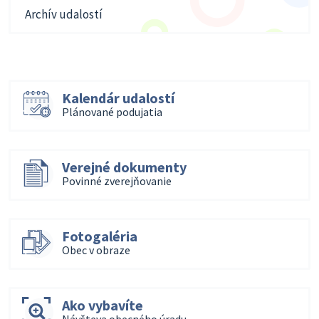
Archív udalostí
Kalendár udalostí
Plánované podujatia
Verejné dokumenty
Povinné zverejňovanie
Fotogaléria
Obec v obraze
Ako vybavíte
Návšteva obecného úradu