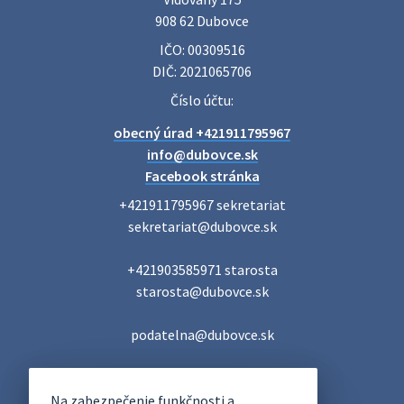
Veľký Meder, ktorý …
908 62 Dubovce
22. júla 2026 09:57
IČO: 00309516
DIČ: 2021065706
Poradne komplexnej pomoci
Číslo účtu:
Poradne komplexnej pomoci ponúkajú bezplatné a
obecný úrad +421911795967
diskrétne komplexné odborné poradenstvo. Tím
odborníkov Vám pomôžte nájsť riešenie v piatich kľúčových
info@dubovce.sk
oblastiach: právo rodina a v…
Facebook stránka
22. júla 2026 07:34
+421911795967 sekretariat

sekretariat@dubovce.sk

Voľby do orgánov samosprávnych krajov 2026 -
+421903585971 starosta

inf…
starosta@dubovce.sk

Voľby do orgánov samosprávnych krajov 2026 V obci
Dubovce je utvorený 1 volebný okrsok. Sídlo volebnej
miestnosti je na adrese: Vidovany 175, 908 62 Dubovce –
podatelna@dubovce.sk
obecný úrad Zapisovat…
22. júla 2026 07:23
DUBOVCE
Na zabezpečenie funkčnosti a