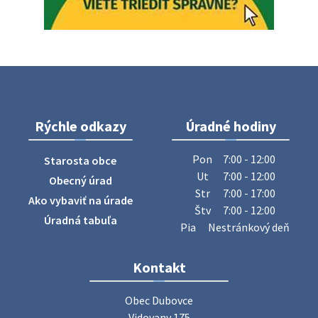
Oznámenie o uložení zásielky - Juraj Sloboda
Na úradnej tabuli je nová výveska. https://dubovce.sk?
p=16556
28. júla 2026 10:49
Rýchle odkazy
Úradné hodiny
ZBER ŽELEZA
Obecný úrad oznamuje občanom, že v stredu 29. júla 2026
Pon
7:00 - 12:00
Starosta obce
sa v našej obci uskutoční zber železa. Pracovníci Obecného
Ut
7:00 - 12:00
Obecný úrad
úradu budú od 8.00 hod. prechádzať obcou a zbierať
Str
7:00 - 17:00
Ako vybaviť na úrade
železný odpad …
Štv
7:00 - 12:00
27. júla 2026 06:31
Úradná tabuľa
Pia
Nestránkový deň
Zájazd do Veľkého Medera
Kontakt
Základná organizácia Únie žien Slovenska Dubovce
srdečne pozýva svoje členky, ich rodinných príslušníkov aj
Obec Dubovce

priateľov na jednodňový zájazd na termálne kúpalisko
Vidovany 175
