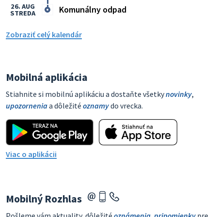
26. AUG
Komunálny odpad
STREDA
Zobraziť celý kalendár
Mobilná aplikácia
Stiahnite si mobilnú aplikáciu a dostaňte všetky
novinky
,
upozornenia
a dôležité
oznamy
do vrecka.
Viac o aplikácii
Mobilný Rozhlas
Pošleme vám aktuality, dôležité
oznámenia
,
pripomienky
pre