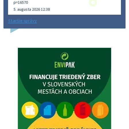
p=16570
5. augusta 2026 12:38
Staršie správy
Dovolenka - MUDr. Marián Sivoň
Ambulancia pre dospelých - MUDr. Marián Sivoň
Popudinské Močidľany oznamuje, že od 19.8 - 28.8.2026
budeZATVORENÁ z dôvodu čerpania dovolenky. Akútne
prípady bude riešiť MUDr.Fisch…
5. augusta 2026 12:35
Zajtrajší zvoz odpadu
Vážený občan, zajtra 5. 8. sa bude zvážať komunálny odpad.
4. augusta 2026 15:30
Dnešný zvoz odpadu
Vážený občan, dnes 5. 8. sa zváža komunálny odpad.
5. augusta 2026 05:00