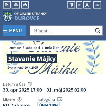
Preskočiť
EN
na
Swit
RSS
Mapa
Tlačiť
Zvýšiť
Zmenšiť
Zväčšiť
OFICIÁLNE STRÁNKY
obsah
lang
kontrast
veľkosť
veľkosť
DUBOVCE
to
písma
písma
Engli
MENU
PREPNÚŤ
Hľadať:
Odo
vyh
for
Domov
Udalosti
únia žien
Stavanie Májky
Zverejnené
16.4.2025
.
Dátum a Čas
30. apr 2025 17:00 – 01. máj 2025 02:00
Kategória
Miesto
KD Dubovce
ÚNIA ŽIEN