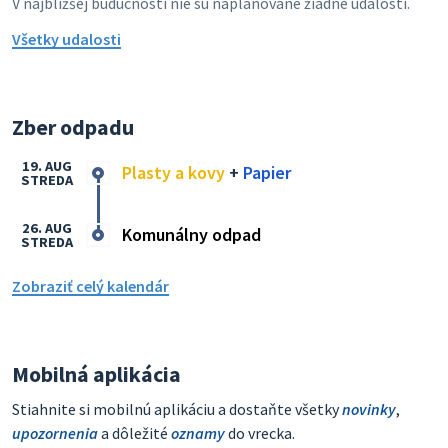
V najbližšej budúcnosti nie sú naplánované žiadne udalosti.
Všetky udalosti
Zber odpadu
19. AUG
Plasty a kovy
+
Papier
STREDA
26. AUG
Komunálny odpad
STREDA
Zobraziť celý kalendár
Mobilná aplikácia
Stiahnite si mobilnú aplikáciu a dostaňte všetky
novinky
,
upozornenia
a dôležité
oznamy
do vrecka.