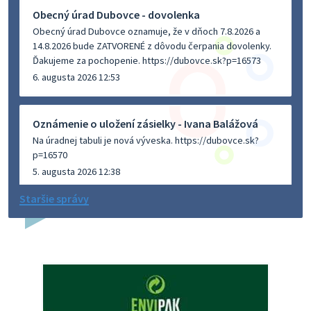
Obecný úrad Dubovce - dovolenka
Obecný úrad Dubovce oznamuje, že v dňoch 7.8.2026 a
14.8.2026 bude ZATVORENÉ z dôvodu čerpania dovolenky.
Ďakujeme za pochopenie. https://dubovce.sk?p=16573
6. augusta 2026 12:53
Oznámenie o uložení zásielky - Ivana Balážová
Na úradnej tabuli je nová výveska. https://dubovce.sk?
p=16570
5. augusta 2026 12:38
Staršie správy
Dovolenka - MUDr. Marián Sivoň
Ambulancia pre dospelých - MUDr. Marián Sivoň
Popudinské Močidľany oznamuje, že od 19.8 - 28.8.2026
budeZATVORENÁ z dôvodu čerpania dovolenky. Akútne
prípady bude riešiť MUDr.Fisch…
5. augusta 2026 12:35