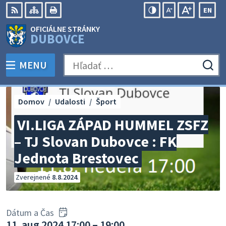
Preskočiť
EN
na
Swit
RSS
Mapa
Tlačiť
Zvýšiť
Zmenšiť
Zväčšiť
OFICIÁLNE STRÁNKY
obsah
lang
kontrast
veľkosť
veľkosť
DUBOVCE
to
písma
písma
Engli
MENU
PREPNÚŤ
Hľadať:
Odo
vyh
for
Domov
Udalosti
Šport
VI.LIGA ZÁPAD HUMMEL ZSFZ
– TJ Slovan Dubovce : FK
Jednota Brestovec
Zverejnené
8.8.2024
.
Dátum a Čas
11. aug 2024 17:00 – 19:00