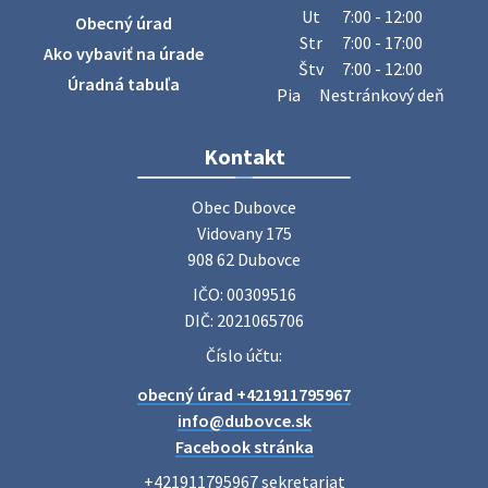
sa v našej obci uskutoční zber železa. Pracovníci Obecného
Ut
7:00 - 12:00
Obecný úrad
úradu budú od 8.00 hod. prechádzať obcou a zbierať
Str
7:00 - 17:00
Ako vybaviť na úrade
železný odpad …
Štv
7:00 - 12:00
27. júla 2026 06:31
Úradná tabuľa
Pia
Nestránkový deň
Zájazd do Veľkého Medera
Kontakt
Základná organizácia Únie žien Slovenska Dubovce
srdečne pozýva svoje členky, ich rodinných príslušníkov aj
Obec Dubovce

priateľov na jednodňový zájazd na termálne kúpalisko
Vidovany 175

Veľký Meder, ktorý …
908 62 Dubovce
22. júla 2026 09:57
IČO: 00309516
DIČ: 2021065706
Poradne komplexnej pomoci
Číslo účtu:
Poradne komplexnej pomoci ponúkajú bezplatné a
obecný úrad +421911795967
diskrétne komplexné odborné poradenstvo. Tím
odborníkov Vám pomôžte nájsť riešenie v piatich kľúčových
info@dubovce.sk
oblastiach: právo rodina a v…
Facebook stránka
22. júla 2026 07:34
+421911795967 sekretariat
