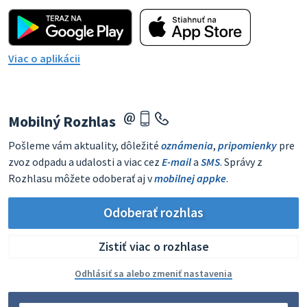
Viac o aplikácii
Mobilný Rozhlas
Pošleme vám aktuality, dôležité
oznámenia
,
pripomienky
pre
zvoz odpadu a udalosti a viac cez
E-mail
a
SMS
. Správy z
Rozhlasu môžete odoberať aj v
mobilnej appke
.
Odoberať rozhlas
Zistiť viac o rozhlase
Odhlásiť sa alebo zmeniť nastavenia