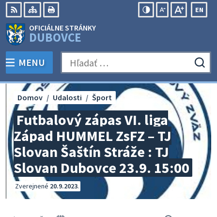
Preskočiť
EN
na
Swit
RSS
Mapa
Tlačiť
Zvýšiť
Zmenšiť
Zväčšiť
OFICIÁLNE STRÁNKY
obsah
lang
kontrast
veľkosť
veľkosť
DUBOVCE
to
písma
písma
Engli
MENU
PREPNÚŤ
Hľadať:
Odo
vyh
for
Domov
Udalosti
Šport
Futbalový zápas VI. liga
Západ HUMMEL ZsFZ – TJ
Slovan Šaštín Stráže : TJ
Slovan Dubovce 23.9. 15:00
Zverejnené
20.9.2023
.