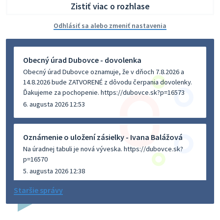
Zistiť viac o rozhlase
Odhlásiť sa alebo zmeniť nastavenia
Obecný úrad Dubovce - dovolenka
Obecný úrad Dubovce oznamuje, že v dňoch 7.8.2026 a
14.8.2026 bude ZATVORENÉ z dôvodu čerpania dovolenky.
Ďakujeme za pochopenie. https://dubovce.sk?p=16573
6. augusta 2026 12:53
Oznámenie o uložení zásielky - Ivana Balážová
Na úradnej tabuli je nová výveska. https://dubovce.sk?
p=16570
5. augusta 2026 12:38
Staršie správy
Dovolenka - MUDr. Marián Sivoň
Ambulancia pre dospelých - MUDr. Marián Sivoň