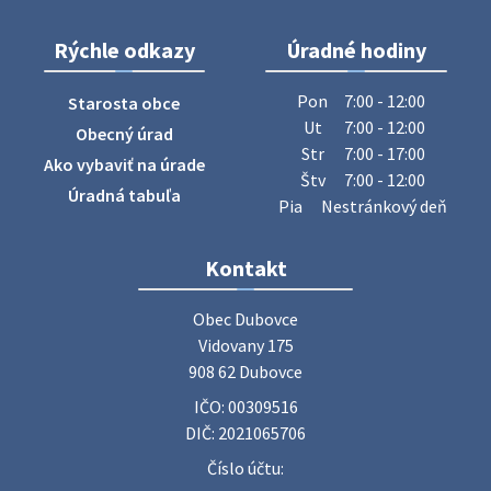
Rýchle odkazy
Úradné hodiny
ZBER ŽELEZA
Obecný úrad oznamuje občanom, že v stredu 29. júla 2026
Pon
7:00 - 12:00
Starosta obce
sa v našej obci uskutoční zber železa. Pracovníci Obecného
Ut
7:00 - 12:00
Obecný úrad
úradu budú od 8.00 hod. prechádzať obcou a zbierať
Str
7:00 - 17:00
Ako vybaviť na úrade
železný odpad …
Štv
7:00 - 12:00
27. júla 2026 06:31
Úradná tabuľa
Pia
Nestránkový deň
Zájazd do Veľkého Medera
Kontakt
Základná organizácia Únie žien Slovenska Dubovce
srdečne pozýva svoje členky, ich rodinných príslušníkov aj
Obec Dubovce

priateľov na jednodňový zájazd na termálne kúpalisko
Vidovany 175

Veľký Meder, ktorý …
908 62 Dubovce
22. júla 2026 09:57
IČO: 00309516
DIČ: 2021065706
Poradne komplexnej pomoci
Číslo účtu:
Poradne komplexnej pomoci ponúkajú bezplatné a