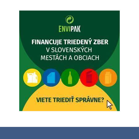
Popudinské Močidľany oznamuje, že od 19.8 - 28.8.2026
budeZATVORENÁ z dôvodu čerpania dovolenky. Akútne
prípady bude riešiť MUDr.Fisch…
5. augusta 2026 12:35
Zajtrajší zvoz odpadu
Vážený občan, zajtra 5. 8. sa bude zvážať komunálny odpad.
4. augusta 2026 15:30
Dnešný zvoz odpadu
Vážený občan, dnes 5. 8. sa zváža komunálny odpad.
5. augusta 2026 05:00
Oznámenie o uložení zásielky - Juraj Sloboda
Na úradnej tabuli je nová výveska. https://dubovce.sk?
p=16556
28. júla 2026 10:49