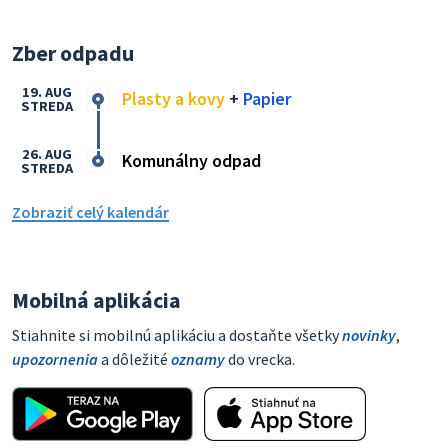
Zber odpadu
19. AUG
Plasty a kovy
+
Papier
STREDA
26. AUG
Komunálny odpad
STREDA
Zobraziť celý kalendár
Mobilná aplikácia
Stiahnite si mobilnú aplikáciu a dostaňte všetky
novinky
,
upozornenia
a dôležité
oznamy
do vrecka.