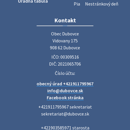
Úradná tabuľa
Pia
Nestránkový deň
Zájazd do Veľkého Medera
Kontakt
Základná organizácia Únie žien Slovenska Dubovce
srdečne pozýva svoje členky, ich rodinných príslušníkov aj
Obec Dubovce

priateľov na jednodňový zájazd na termálne kúpalisko
Vidovany 175

Veľký Meder, ktorý …
908 62 Dubovce
22. júla 2026 09:57
IČO: 00309516
DIČ: 2021065706
Poradne komplexnej pomoci
Číslo účtu:
Poradne komplexnej pomoci ponúkajú bezplatné a
obecný úrad +421911795967
diskrétne komplexné odborné poradenstvo. Tím
odborníkov Vám pomôžte nájsť riešenie v piatich kľúčových
info@dubovce.sk
oblastiach: právo rodina a v…
Facebook stránka
22. júla 2026 07:34
+421911795967 sekretariat

sekretariat@dubovce.sk

Voľby do orgánov samosprávnych krajov 2026 -
+421903585971 starosta

inf…