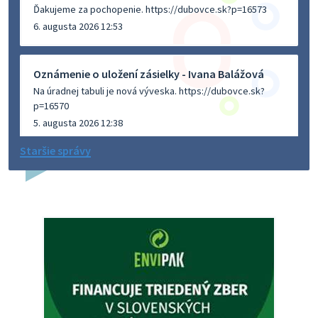
Ďakujeme za pochopenie. https://dubovce.sk?p=16573
6. augusta 2026 12:53
Oznámenie o uložení zásielky - Ivana Balážová
Na úradnej tabuli je nová výveska. https://dubovce.sk?
p=16570
5. augusta 2026 12:38
Staršie správy
Dovolenka - MUDr. Marián Sivoň
Ambulancia pre dospelých - MUDr. Marián Sivoň
Popudinské Močidľany oznamuje, že od 19.8 - 28.8.2026
budeZATVORENÁ z dôvodu čerpania dovolenky. Akútne
prípady bude riešiť MUDr.Fisch…
5. augusta 2026 12:35
Zajtrajší zvoz odpadu
Vážený občan, zajtra 5. 8. sa bude zvážať komunálny odpad.