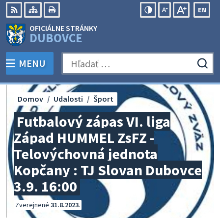
Preskočiť
EN
na
Swit
RSS
Mapa
Tlačiť
Zvýšiť
Zmenšiť
Zväčšiť
OFICIÁLNE STRÁNKY
obsah
lang
kontrast
veľkosť
veľkosť
DUBOVCE
to
písma
písma
Engli
MENU
PREPNÚŤ
Hľadať:
Odo
vyh
for
Domov
Udalosti
Šport
Futbalový zápas VI. liga
Západ HUMMEL ZsFZ -
Telovýchovná jednota
Kopčany : TJ Slovan Dubovce
3.9. 16:00
Zverejnené
31.8.2023
.