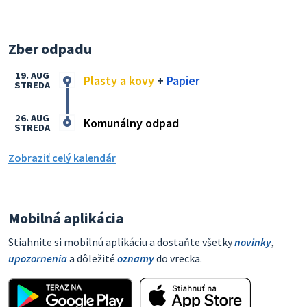
Zber odpadu
19. AUG
Plasty a kovy
+
Papier
STREDA
26. AUG
Komunálny odpad
STREDA
Zobraziť celý kalendár
Mobilná aplikácia
Stiahnite si mobilnú aplikáciu a dostaňte všetky
novinky
,
upozornenia
a dôležité
oznamy
do vrecka.