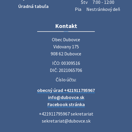
Štv
7:00 - 12:00
27. júla 2026 06:31
Úradná tabuľa
Pia
Nestránkový deň
Zájazd do Veľkého Medera
Kontakt
Základná organizácia Únie žien Slovenska Dubovce
srdečne pozýva svoje členky, ich rodinných príslušníkov aj
Obec Dubovce

priateľov na jednodňový zájazd na termálne kúpalisko
Vidovany 175

Veľký Meder, ktorý …
908 62 Dubovce
22. júla 2026 09:57
IČO: 00309516
DIČ: 2021065706
Poradne komplexnej pomoci
Číslo účtu:
Poradne komplexnej pomoci ponúkajú bezplatné a
obecný úrad +421911795967
diskrétne komplexné odborné poradenstvo. Tím
odborníkov Vám pomôžte nájsť riešenie v piatich kľúčových
info@dubovce.sk
oblastiach: právo rodina a v…
Facebook stránka
22. júla 2026 07:34
+421911795967 sekretariat

sekretariat@dubovce.sk

Voľby do orgánov samosprávnych krajov 2026 -