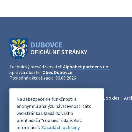
DUBOVCE
OFICIÁLNE STRÁNKY
Technický prevádzkovateľ:
Alphabet partner s.r.o.
Správca obsahu:
Obec Dubovce
Posledná aktualizácia:
06.08.2026
Odber RSS
Mapa
Vyhlásenie o prístupnosti
Zásady ochrany osobných údajov
Nastaviť Cookies
Arc
Na zabezpečenie funkčnosti a
anonymnú analýzu návštevnosti táto
webstránka ukladá do vášho
prehliadača "cookies" údaje. Viac
informácií v
Zásadách ochrany