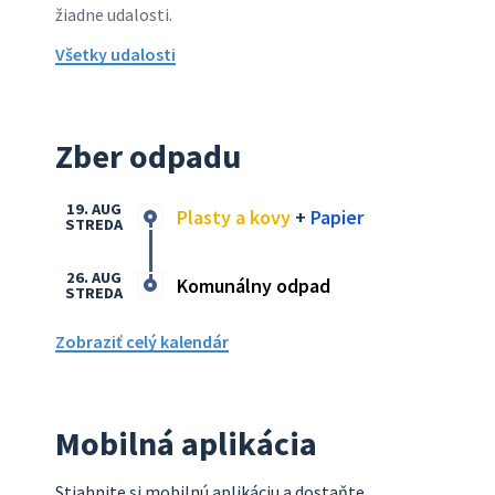
žiadne udalosti.
Všetky udalosti
Zber odpadu
19. AUG
Plasty a kovy
+
Papier
STREDA
26. AUG
Komunálny odpad
STREDA
Zobraziť celý kalendár
Mobilná aplikácia
Stiahnite si mobilnú aplikáciu a dostaňte