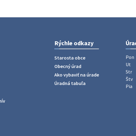
Rýchle odkazy
Úra
Pon
Starosta obce
Ut
Obecný úrad
Str
Ako vybaviť na úrade
Štv
Úradná tabuľa
Pia
hív