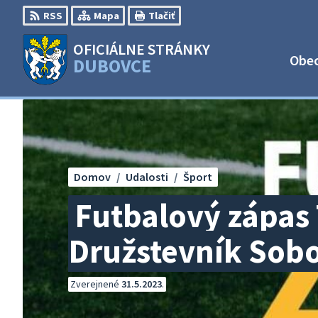
Preskočiť
RSS
Mapa
Tlačiť
na
obsah
OFICIÁLNE STRÁNKY
Obe
DUBOVCE
Domov
Udalosti
Šport
Futbalový zápas
Družstevník Sobot
Zverejnené
31.5.2023
.