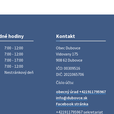
Dnešný zvoz odpadu
Vážený občan, dnes 5. 8. sa zváža
komunálny odpad.
5. augusta 2026 05:00
dné hodiny
Kontakt
Oznámenie o uložení zásielky -
Juraj Sloboda
7:00 - 12:00
Obec Dubovce

Na úradnej tabuli je nová výveska.
7:00 - 12:00
Vidovany 175

https://dubovce.sk?p=16556
7:00 - 17:00
908 62 Dubovce
28. júla 2026 10:49
7:00 - 12:00
IČO: 00309516
Nestránkový deň
DIČ: 2021065706
ZBER ŽELEZA
Číslo účtu:
Obecný úrad oznamuje občanom, že v
obecný úrad +421911795967
stredu 29. júla 2026 sa v našej obci
info@dubovce.sk
uskutoční zber železa. Pracovníci
Facebook stránka
Obecného úradu budú od 8.00 hod.
prechádzať obcou a zbierať železný
+421911795967 sekretariat
