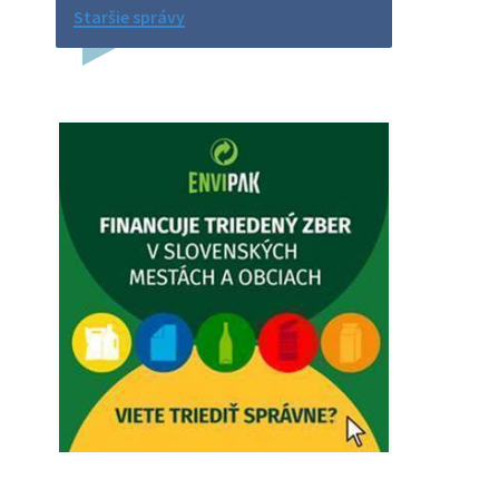
Na úradnej tabuli je nová výveska.
Staršie správy
https://dubovce.sk?p=16570
5. augusta 2026 12:38
Dovolenka - MUDr. Marián Sivoň
Ambulancia pre dospelých - MUDr.
Marián Sivoň Popudinské Močidľany
oznamuje, že od 19.8 - 28.8.2026
budeZATVORENÁ z dôvodu čerpania
dovolenky. Akútne prípady bude riešiť
MUDr.Fisch…
5. augusta 2026 12:35
Zajtrajší zvoz odpadu
Vážený občan, zajtra 5. 8. sa bude
zvážať komunálny odpad.
4. augusta 2026 15:30