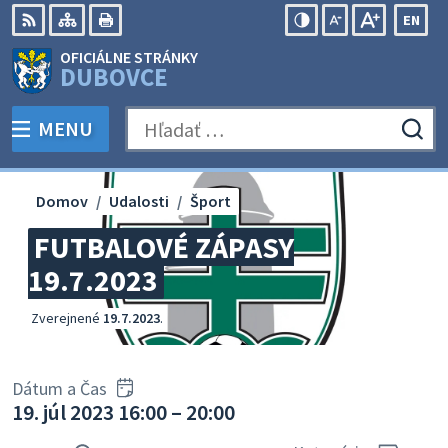
Preskočiť
EN
na
Swit
RSS
Mapa
Tlačiť
Zvýšiť
Zmenšiť
Zväčšiť
OFICIÁLNE STRÁNKY
obsah
lang
kontrast
veľkosť
veľkosť
DUBOVCE
to
písma
písma
Engli
MENU
PREPNÚŤ
Hľadať:
Odo
vyh
for
Domov
Udalosti
Šport
FUTBALOVÉ ZÁPASY
19.7.2023
Zverejnené
19.7.2023
.
Dátum a Čas
19. júl 2023 16:00 – 20:00