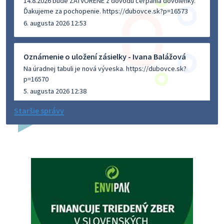
14.8.2026 bude ZATVORENÉ z dôvodu čerpania dovolenky.
Ďakujeme za pochopenie. https://dubovce.sk?p=16573
6. augusta 2026 12:53
Oznámenie o uložení zásielky - Ivana Balážová
Na úradnej tabuli je nová výveska. https://dubovce.sk?
p=16570
5. augusta 2026 12:38
Staršie správy
Dovolenka - MUDr. Marián Sivoň
Ambulancia pre dospelých - MUDr. Marián Sivoň
Popudinské Močidľany oznamuje, že od 19.8 - 28.8.2026
budeZATVORENÁ z dôvodu čerpania dovolenky. Akútne
prípady bude riešiť MUDr.Fisch…
5. augusta 2026 12:35
Zajtrajší zvoz odpadu