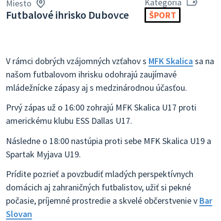
Kategória
Miesto
Futbalové ihrisko Dubovce
ŠPORT
V rámci dobrých vzájomných vzťahov s
MFK Skalica
sa na
našom futbalovom ihrisku odohrajú zaujímavé
mládežnícke zápasy aj s medzinárodnou účasťou.
Prvý zápas už o 16:00 zohrajú MFK Skalica U17 proti
americkému klubu ESS Dallas U17.
Následne o 18:00 nastúpia proti sebe MFK Skalica U19 a
Spartak Myjava U19.
Prídite pozrieť a povzbudiť mladých perspektívnych
domácich aj zahraničných futbalistov, užiť si pekné
počasie, príjemné prostredie a skvelé občerstvenie v
Bar
Slovan