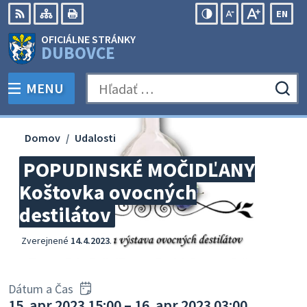
Preskočiť
EN
na
Swit
RSS
Mapa
Tlačiť
Zvýšiť
Zmenšiť
Zväčšiť
OFICIÁLNE STRÁNKY
obsah
lang
kontrast
veľkosť
veľkosť
DUBOVCE
to
písma
písma
Engli
MENU
PREPNÚŤ
Hľadať:
Odo
vyh
for
Domov
Udalosti
POPUDINSKÉ MOČIDĽANY
Koštovka ovocných
destilátov
Zverejnené
14.4.2023
.
Dátum a Čas
15. apr 2023 15:00 – 16. apr 2023 03:00