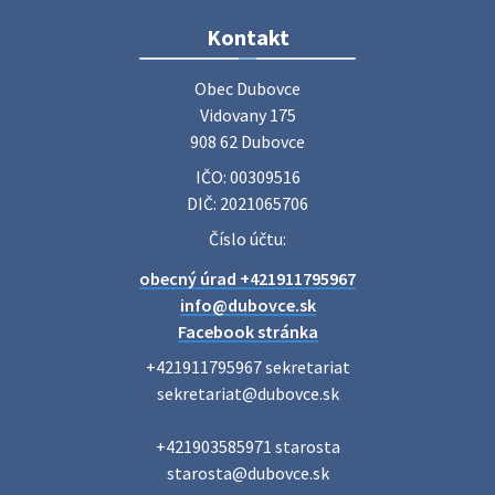
Zájazd do Veľkého Medera
Kontakt
Základná organizácia Únie žien Slovenska Dubovce
srdečne pozýva svoje členky, ich rodinných príslušníkov aj
Obec Dubovce

priateľov na jednodňový zájazd na termálne kúpalisko
Vidovany 175

Veľký Meder, ktorý …
908 62 Dubovce
22. júla 2026 09:57
IČO: 00309516
DIČ: 2021065706
Poradne komplexnej pomoci
Číslo účtu:
Poradne komplexnej pomoci ponúkajú bezplatné a
obecný úrad +421911795967
diskrétne komplexné odborné poradenstvo. Tím
odborníkov Vám pomôžte nájsť riešenie v piatich kľúčových
info@dubovce.sk
oblastiach: právo rodina a v…
Facebook stránka
22. júla 2026 07:34
+421911795967 sekretariat

sekretariat@dubovce.sk

Voľby do orgánov samosprávnych krajov 2026 -
+421903585971 starosta

inf…
starosta@dubovce.sk

Voľby do orgánov samosprávnych krajov 2026 V obci