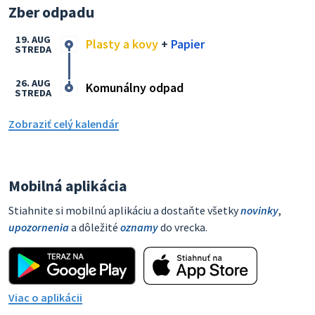
Zber odpadu
19. AUG
Plasty a kovy
+
Papier
STREDA
26. AUG
Komunálny odpad
STREDA
Zobraziť celý kalendár
Mobilná aplikácia
Stiahnite si mobilnú aplikáciu a dostaňte všetky
novinky
,
upozornenia
a dôležité
oznamy
do vrecka.
Viac o aplikácii