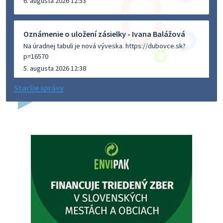
6. augusta 2026 12:53
Oznámenie o uložení zásielky - Ivana Balážová
Na úradnej tabuli je nová výveska. https://dubovce.sk?
p=16570
5. augusta 2026 12:38
Staršie správy
Dovolenka - MUDr. Marián Sivoň
Ambulancia pre dospelých - MUDr. Marián Sivoň
Popudinské Močidľany oznamuje, že od 19.8 - 28.8.2026
budeZATVORENÁ z dôvodu čerpania dovolenky. Akútne
prípady bude riešiť MUDr.Fisch…
5. augusta 2026 12:35
Zajtrajší zvoz odpadu
Vážený občan, zajtra 5. 8. sa bude zvážať komunálny odpad.
4. augusta 2026 15:30