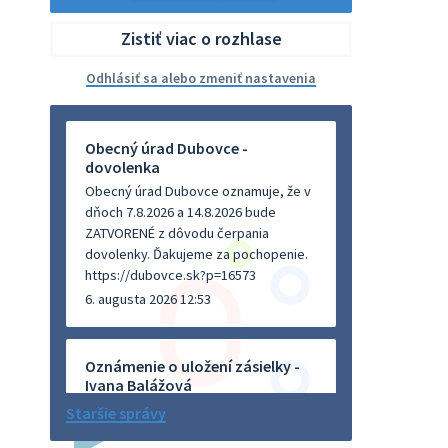
Zistiť viac o rozhlase
Odhlásiť sa alebo zmeniť nastavenia
Obecný úrad Dubovce -
dovolenka
Obecný úrad Dubovce oznamuje, že v
dňoch 7.8.2026 a 14.8.2026 bude
ZATVORENÉ z dôvodu čerpania
dovolenky. Ďakujeme za pochopenie.
https://dubovce.sk?p=16573
6. augusta 2026 12:53
Oznámenie o uložení zásielky -
Ivana Balážová
Na úradnej tabuli je nová výveska.
Staršie správy
https://dubovce.sk?p=16570