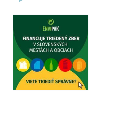
5. augusta 2026 12:38
Dovolenka - MUDr. Marián Sivoň
Ambulancia pre dospelých - MUDr.
Marián Sivoň Popudinské Močidľany
oznamuje, že od 19.8 - 28.8.2026
budeZATVORENÁ z dôvodu čerpania
dovolenky. Akútne prípady bude riešiť
MUDr.Fisch…
5. augusta 2026 12:35
Zajtrajší zvoz odpadu
Vážený občan, zajtra 5. 8. sa bude
zvážať komunálny odpad.
4. augusta 2026 15:30
Dnešný zvoz odpadu