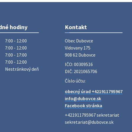
Vážený občan, dnes 5. 8. sa zváža
komunálny odpad.
5. augusta 2026 05:00
dné hodiny
Kontakt
Oznámenie o uložení zásielky -
Juraj Sloboda
7:00 - 12:00
Obec Dubovce

Na úradnej tabuli je nová výveska.
7:00 - 12:00
Vidovany 175

https://dubovce.sk?p=16556
7:00 - 17:00
908 62 Dubovce
28. júla 2026 10:49
7:00 - 12:00
IČO: 00309516
Nestránkový deň
DIČ: 2021065706
ZBER ŽELEZA
Číslo účtu:
Obecný úrad oznamuje občanom, že v
obecný úrad +421911795967
stredu 29. júla 2026 sa v našej obci
info@dubovce.sk
uskutoční zber železa. Pracovníci
Facebook stránka
Obecného úradu budú od 8.00 hod.
prechádzať obcou a zbierať železný
+421911795967 sekretariat

odpad …
sekretariat@dubovce.sk

27. júla 2026 06:31