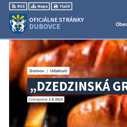
Preskočiť
RSS
Mapa
Tlačiť
na
obsah
OFICIÁLNE STRÁNKY
Obe
DUBOVCE
Domov
Udalosti
„DZEDZINSKÁ G
Zverejnené
3.8.2023
.