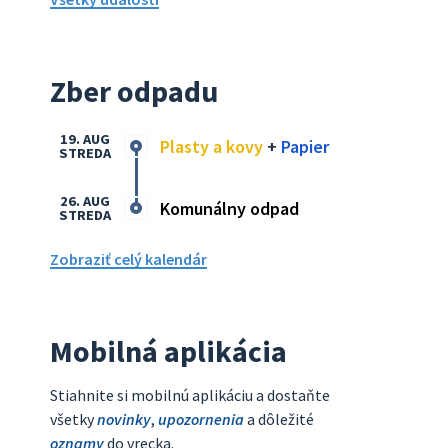
Zber odpadu
19. AUG
Plasty a kovy
+
Papier
STREDA
26. AUG
Komunálny odpad
STREDA
Zobraziť celý kalendár
Mobilná aplikácia
Stiahnite si mobilnú aplikáciu a dostaňte
všetky
novinky
,
upozornenia
a dôležité
oznamy
do vrecka.