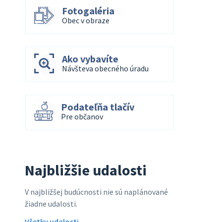
Fotogaléria
Obec v obraze
Ako vybavíte
Návšteva obecného úradu
Podateľňa tlačív
Pre občanov
Najbližšie udalosti
V najbližšej budúcnosti nie sú naplánované
žiadne udalosti.
Všetky udalosti