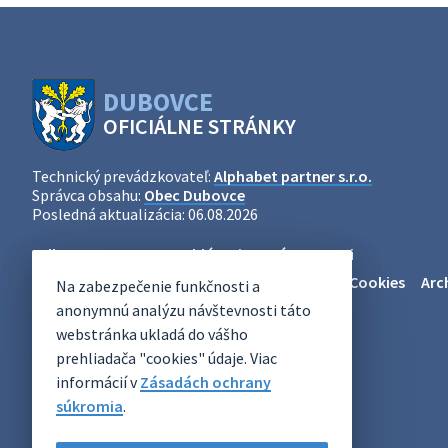
DUBOVCE
OFICIÁLNE STRÁNKY
Technický prevádzkovateľ:
Alphabet partner s.r.o.
Správca obsahu:
Obec Dubovce
Posledná aktualizácia:
06.08.2026
Odber RSS
Mapa
Vyhlásenie o prístupnosti
Zásady ochrany osobných údajov
Nastaviť Cookies
Arc
Na zabezpečenie funkčnosti a
anonymnú analýzu návštevnosti táto
webstránka ukladá do vášho
prehliadača "cookies" údaje. Viac
informácií v
Zásadách ochrany
súkromia
.