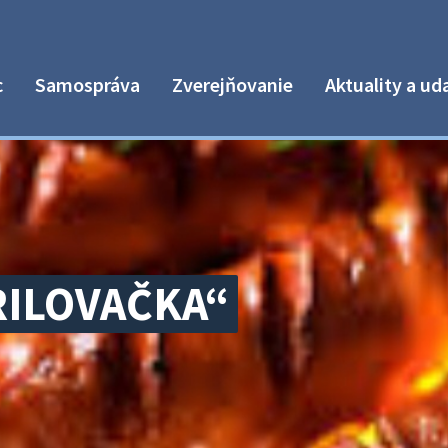
c
Samospráva
Zverejňovanie
Aktuality a ud
RILOVAČKA“