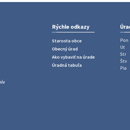
Rýchle odkazy
Úra
Pon
Starosta obce
Ut
Obecný úrad
Str
Ako vybaviť na úrade
Štv
Úradná tabuľa
Pia
hív