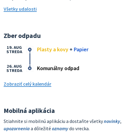
Všetky udalosti
Zber odpadu
19. AUG
Plasty a kovy
+
Papier
STREDA
26. AUG
Komunálny odpad
STREDA
Zobraziť celý kalendár
Mobilná aplikácia
Stiahnite si mobilnú aplikáciu a dostaňte všetky
novinky
,
upozornenia
a dôležité
oznamy
do vrecka.