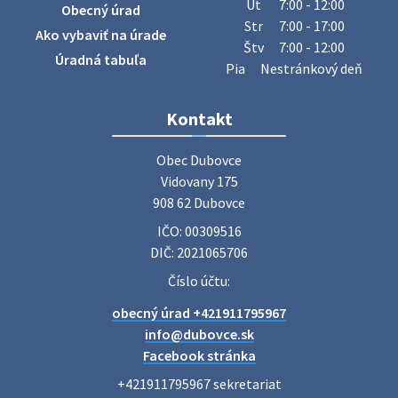
Ut
7:00 - 12:00
Obecný úrad
úradu budú od 8.00 hod. prechádzať obcou a zbierať
Str
7:00 - 17:00
Ako vybaviť na úrade
železný odpad …
Štv
7:00 - 12:00
27. júla 2026 06:31
Úradná tabuľa
Pia
Nestránkový deň
Zájazd do Veľkého Medera
Kontakt
Základná organizácia Únie žien Slovenska Dubovce
srdečne pozýva svoje členky, ich rodinných príslušníkov aj
Obec Dubovce

priateľov na jednodňový zájazd na termálne kúpalisko
Vidovany 175

Veľký Meder, ktorý …
908 62 Dubovce
22. júla 2026 09:57
IČO: 00309516
DIČ: 2021065706
Poradne komplexnej pomoci
Číslo účtu:
Poradne komplexnej pomoci ponúkajú bezplatné a
obecný úrad +421911795967
diskrétne komplexné odborné poradenstvo. Tím
odborníkov Vám pomôžte nájsť riešenie v piatich kľúčových
info@dubovce.sk
oblastiach: právo rodina a v…
Facebook stránka
22. júla 2026 07:34
+421911795967 sekretariat
