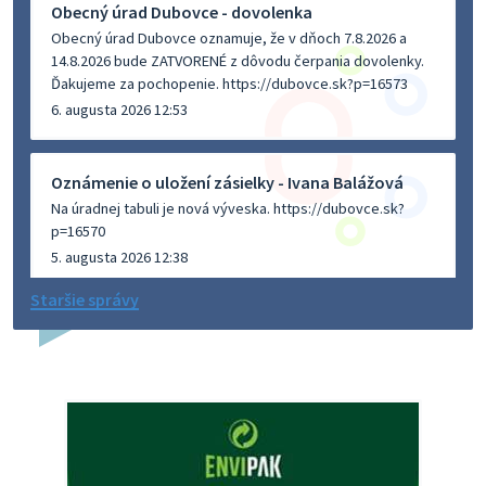
Obecný úrad Dubovce - dovolenka
Obecný úrad Dubovce oznamuje, že v dňoch 7.8.2026 a
14.8.2026 bude ZATVORENÉ z dôvodu čerpania dovolenky.
Ďakujeme za pochopenie. https://dubovce.sk?p=16573
6. augusta 2026 12:53
Oznámenie o uložení zásielky - Ivana Balážová
Na úradnej tabuli je nová výveska. https://dubovce.sk?
p=16570
5. augusta 2026 12:38
Staršie správy
Dovolenka - MUDr. Marián Sivoň
Ambulancia pre dospelých - MUDr. Marián Sivoň
Popudinské Močidľany oznamuje, že od 19.8 - 28.8.2026
budeZATVORENÁ z dôvodu čerpania dovolenky. Akútne
prípady bude riešiť MUDr.Fisch…
5. augusta 2026 12:35