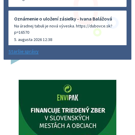
Oznámenie o uložení zásielky - Ivana Balážová
Na úradnej tabuli je nová výveska. https://dubovce.sk?
p=16570
5. augusta 2026 12:38
Staršie správy
Dovolenka - MUDr. Marián Sivoň
Ambulancia pre dospelých - MUDr. Marián Sivoň
Popudinské Močidľany oznamuje, že od 19.8 - 28.8.2026
budeZATVORENÁ z dôvodu čerpania dovolenky. Akútne
prípady bude riešiť MUDr.Fisch…
5. augusta 2026 12:35
Zajtrajší zvoz odpadu
Vážený občan, zajtra 5. 8. sa bude zvážať komunálny odpad.
4. augusta 2026 15:30