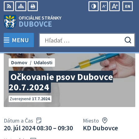
Preskočiť
EN
na
Swit
RSS
Mapa
Tlačiť
Zvýšiť
Zmenšiť
Zväčšiť
OFICIÁLNE STRÁNKY
obsah
lang
kontrast
veľkosť
veľkosť
DUBOVCE
to
písma
písma
Engli
MENU
PREPNÚŤ
Hľadať:
Odo
vyh
for
Domov
Udalosti
Očkovanie psov Dubovce
20.7.2024
Zverejnené
17.7.2024
.
Dátum a Čas
Miesto
20. júl 2024 08:30 – 09:30
KD Dubovce