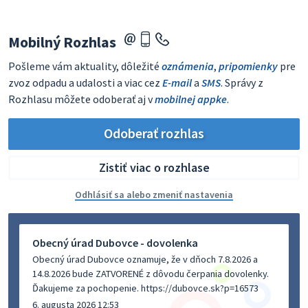
Mobilný Rozhlas
Pošleme vám aktuality, dôležité
oznámenia
,
pripomienky
pre
zvoz odpadu a udalosti a viac cez
E-mail
a
SMS
. Správy z
Rozhlasu môžete odoberať aj v
mobilnej appke
.
Odoberať rozhlas
Zistiť viac o rozhlase
Odhlásiť sa alebo zmeniť nastavenia
Obecný úrad Dubovce - dovolenka
Obecný úrad Dubovce oznamuje, že v dňoch 7.8.2026 a
14.8.2026 bude ZATVORENÉ z dôvodu čerpania dovolenky.
Ďakujeme za pochopenie. https://dubovce.sk?p=16573
6. augusta 2026 12:53