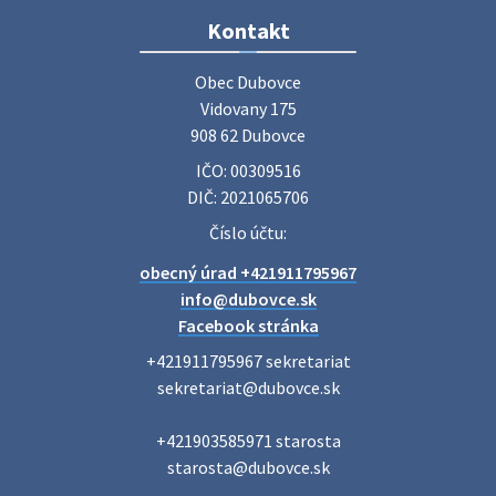
Zájazd do Veľkého Medera
Kontakt
Základná organizácia Únie žien Slovenska Dubovce
srdečne pozýva svoje členky, ich rodinných príslušníkov aj
Obec Dubovce

priateľov na jednodňový zájazd na termálne kúpalisko
Vidovany 175

Veľký Meder, ktorý …
908 62 Dubovce
22. júla 2026 09:57
IČO: 00309516
DIČ: 2021065706
Poradne komplexnej pomoci
Číslo účtu:
Poradne komplexnej pomoci ponúkajú bezplatné a
obecný úrad +421911795967
diskrétne komplexné odborné poradenstvo. Tím
odborníkov Vám pomôžte nájsť riešenie v piatich kľúčových
info@dubovce.sk
oblastiach: právo rodina a v…
Facebook stránka
22. júla 2026 07:34
+421911795967 sekretariat

sekretariat@dubovce.sk

Voľby do orgánov samosprávnych krajov 2026 -
+421903585971 starosta

inf…
starosta@dubovce.sk

Voľby do orgánov samosprávnych krajov 2026 V obci
Dubovce je utvorený 1 volebný okrsok. Sídlo volebnej