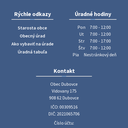
Rýchle odkazy
Úradné hodiny
ZBER ŽELEZA
Obecný úrad oznamuje občanom, že v stredu 29. júla 2026
Pon
7:00 - 12:00
Starosta obce
sa v našej obci uskutoční zber železa. Pracovníci Obecného
Ut
7:00 - 12:00
Obecný úrad
úradu budú od 8.00 hod. prechádzať obcou a zbierať
Str
7:00 - 17:00
Ako vybaviť na úrade
železný odpad …
Štv
7:00 - 12:00
27. júla 2026 06:31
Úradná tabuľa
Pia
Nestránkový deň
Zájazd do Veľkého Medera
Kontakt
Základná organizácia Únie žien Slovenska Dubovce
srdečne pozýva svoje členky, ich rodinných príslušníkov aj
Obec Dubovce

priateľov na jednodňový zájazd na termálne kúpalisko
Vidovany 175

Veľký Meder, ktorý …
908 62 Dubovce
22. júla 2026 09:57
IČO: 00309516
DIČ: 2021065706
Poradne komplexnej pomoci
Číslo účtu:
Poradne komplexnej pomoci ponúkajú bezplatné a