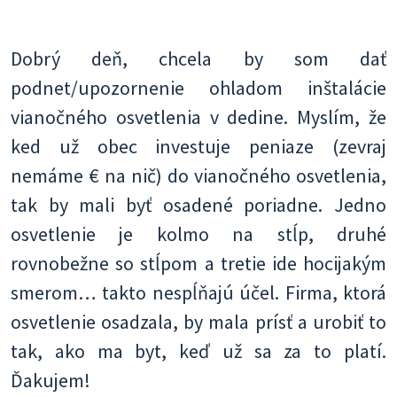
Dobrý deň, chcela by som dať
podnet/upozornenie ohladom inštalácie
vianočného osvetlenia v dedine. Myslím, že
ked už obec investuje peniaze (zevraj
nemáme € na nič) do vianočného osvetlenia,
tak by mali byť osadené poriadne. Jedno
osvetlenie je kolmo na stĺp, druhé
rovnobežne so stĺpom a tretie ide hocijakým
smerom… takto nespĺňajú účel. Firma, ktorá
osvetlenie osadzala, by mala prísť a urobiť to
tak, ako ma byt, keď už sa za to platí.
Ďakujem!