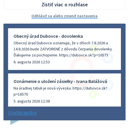
Zistiť viac o rozhlase
Odhlásiť sa alebo zmeniť nastavenia
Obecný úrad Dubovce - dovolenka
Obecný úrad Dubovce oznamuje, že v dňoch 7.8.2026 a
14.8.2026 bude ZATVORENÉ z dôvodu čerpania dovolenky.
Ďakujeme za pochopenie. https://dubovce.sk?p=16573
6. augusta 2026 12:53
Oznámenie o uložení zásielky - Ivana Balážová
Na úradnej tabuli je nová výveska. https://dubovce.sk?
p=16570
5. augusta 2026 12:38
Staršie správy
Dovolenka - MUDr. Marián Sivoň
Ambulancia pre dospelých - MUDr. Marián Sivoň