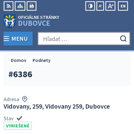
Preskočiť
EN
na
Swit
RSS
Mapa
Tlačiť
Zvýšiť
Zmenšiť
Zväčšiť
OFICIÁLNE STRÁNKY
obsah
lang
kontrast
veľkosť
veľkosť
DUBOVCE
to
písma
písma
Engli
MENU
PREPNÚŤ
Hľadať:
Odo
vyh
for
Domov
Podnety
#6386
Adresa
Vidovany, 259, Vidovany 259, Dubovce
Stav
VYRIEŠENÉ