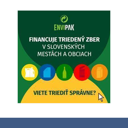
Popudinské Močidľany oznamuje, že od 19.8 - 28.8.2026
budeZATVORENÁ z dôvodu čerpania dovolenky. Akútne
prípady bude riešiť MUDr.Fisch…
5. augusta 2026 12:35
Zajtrajší zvoz odpadu
Vážený občan, zajtra 5. 8. sa bude zvážať komunálny odpad.
4. augusta 2026 15:30
Dnešný zvoz odpadu
Vážený občan, dnes 5. 8. sa zváža komunálny odpad.
5. augusta 2026 05:00
Oznámenie o uložení zásielky - Juraj Sloboda
Na úradnej tabuli je nová výveska. https://dubovce.sk?
p=16556
28. júla 2026 10:49