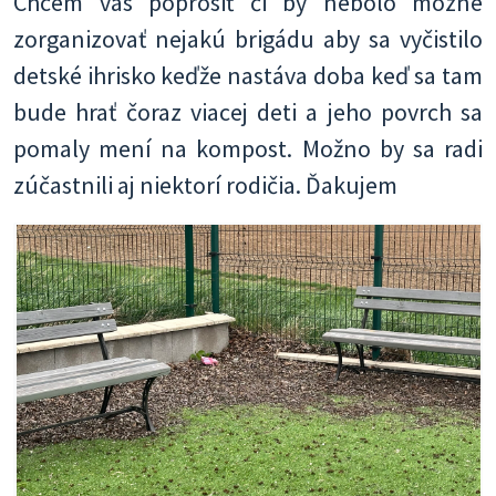
Chcem vás poprosiť či by nebolo mozne
zorganizovať nejakú brigádu aby sa vyčistilo
detské ihrisko keďže nastáva doba keď sa tam
bude hrať čoraz viacej deti a jeho povrch sa
pomaly mení na kompost. Možno by sa radi
zúčastnili aj niektorí rodičia. Ďakujem