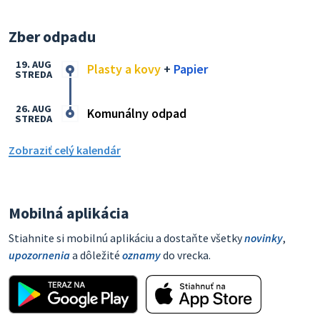
Zber odpadu
19. AUG
Plasty a kovy
+
Papier
STREDA
26. AUG
Komunálny odpad
STREDA
Zobraziť celý kalendár
Mobilná aplikácia
Stiahnite si mobilnú aplikáciu a dostaňte všetky
novinky
,
upozornenia
a dôležité
oznamy
do vrecka.