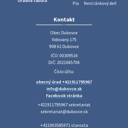
Úradná tabuľa
Pia
Nestránkový deň
Zájazd do Veľkého Medera
Kontakt
Základná organizácia Únie žien Slovenska Dubovce
srdečne pozýva svoje členky, ich rodinných príslušníkov aj
Obec Dubovce

priateľov na jednodňový zájazd na termálne kúpalisko
Vidovany 175

Veľký Meder, ktorý …
908 62 Dubovce
22. júla 2026 09:57
IČO: 00309516
DIČ: 2021065706
Poradne komplexnej pomoci
Číslo účtu:
Poradne komplexnej pomoci ponúkajú bezplatné a
obecný úrad +421911795967
diskrétne komplexné odborné poradenstvo. Tím
odborníkov Vám pomôžte nájsť riešenie v piatich kľúčových
info@dubovce.sk
oblastiach: právo rodina a v…
Facebook stránka
22. júla 2026 07:34
+421911795967 sekretariat

sekretariat@dubovce.sk

Voľby do orgánov samosprávnych krajov 2026 -
+421903585971 starosta

inf…