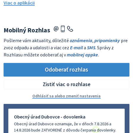
Viac o aplikácii
Mobilný Rozhlas
Pošleme vám aktuality, dôležité
oznámenia
,
pripomienky
pre
zvoz odpadu a udalosti a viac cez
E-mail
a
SMS
. Správy z
Rozhlasu môžete odoberať aj v
mobilnej appke
.
Odoberať rozhlas
Zistiť viac o rozhlase
Odhlásiť sa alebo zmeniť nastavenia
Obecný úrad Dubovce - dovolenka
Obecný úrad Dubovce oznamuje, že v dňoch 7.8.2026 a
14.8.2026 bude ZATVORENÉ z dôvodu čerpania dovolenky.