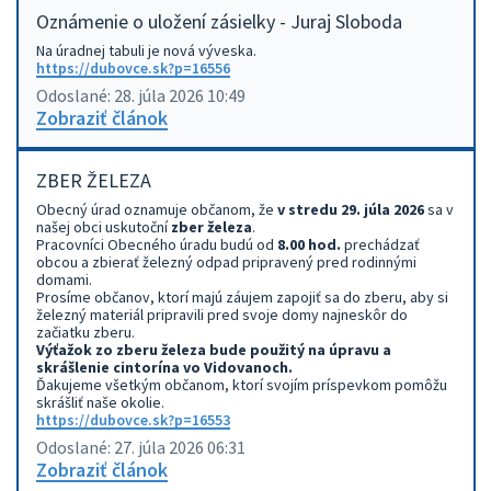
Oznámenie o uložení zásielky - Juraj Sloboda
Na úradnej tabuli je nová výveska.
https://dubovce.sk?p=16556
Odoslané: 28. júla 2026 10:49
Zobraziť článok
ZBER ŽELEZA
Obecný úrad oznamuje občanom, že
v stredu 29. júla 2026
sa v
našej obci uskutoční
zber železa
.
Pracovníci Obecného úradu budú od
8.00 hod.
prechádzať
obcou a zbierať železný odpad pripravený pred rodinnými
domami.
Prosíme občanov, ktorí majú záujem zapojiť sa do zberu, aby si
železný materiál pripravili pred svoje domy najneskôr do
začiatku zberu.
Výťažok zo zberu železa bude použitý na úpravu a
skrášlenie cintorína vo Vidovanoch.
Ďakujeme všetkým občanom, ktorí svojím príspevkom pomôžu
skrášliť naše okolie.
https://dubovce.sk?p=16553
Odoslané: 27. júla 2026 06:31
Zobraziť článok