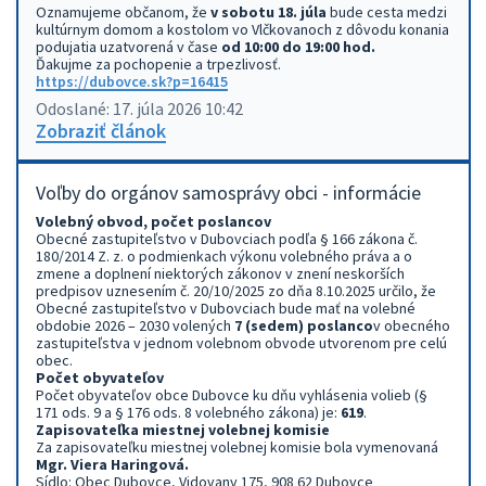
Oznamujeme občanom, že
v sobotu 18. júla
bude cesta medzi
kultúrnym domom a kostolom vo Vlčkovanoch z dôvodu konania
podujatia uzatvorená v čase
od 10:00 do 19:00 hod.
Ďakujme za pochopenie a trpezlivosť.
https://dubovce.sk?p=16415
Odoslané: 17. júla 2026 10:42
Zobraziť článok
Voľby do orgánov samosprávy obci - informácie
Volebný obvod, počet poslancov
Obecné zastupiteľstvo v Dubovciach podľa § 166 zákona č.
180/2014 Z. z. o podmienkach výkonu volebného práva a o
zmene a doplnení niektorých zákonov v znení neskorších
predpisov uznesením č. 20/10/2025 zo dňa 8.10.2025 určilo, že
Obecné zastupiteľstvo v Dubovciach bude mať na volebné
obdobie 2026 – 2030 volených
7 (sedem) poslanco
v obecného
zastupiteľstva v jednom volebnom obvode utvorenom pre celú
obec.
Počet obyvateľov
Počet obyvateľov obce Dubovce ku dňu vyhlásenia volieb (§
171 ods. 9 a § 176 ods. 8 volebného zákona) je:
619
.
Zapisovateľka miestnej volebnej komisie
Za zapisovateľku miestnej volebnej komisie bola vymenovaná
Mgr. Viera Haringová.
Sídlo: Obec Dubovce, Vidovany 175, 908 62 Dubovce