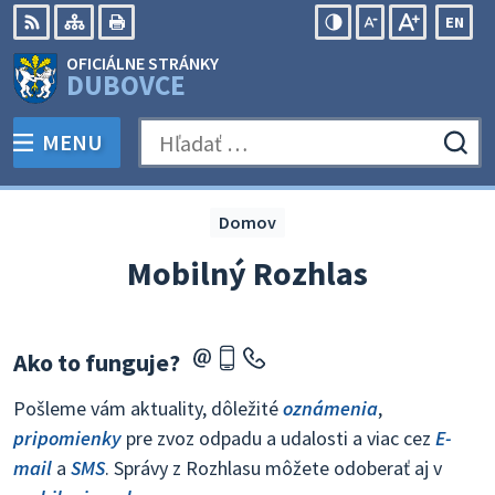
Preskočiť
EN
na
Swit
RSS
Mapa
Tlačiť
Zvýšiť
Zmenšiť
Zväčšiť
OFICIÁLNE STRÁNKY
obsah
lang
kontrast
veľkosť
veľkosť
DUBOVCE
to
písma
písma
Engli
MENU
PREPNÚŤ
Hľadať:
Odo
vyh
for
Domov
Mobilný Rozhlas
Ako to funguje?
Pošleme vám aktuality, dôležité
oznámenia
,
pripomienky
pre zvoz odpadu a udalosti a viac cez
E-
mail
a
SMS
. Správy z Rozhlasu môžete odoberať aj v