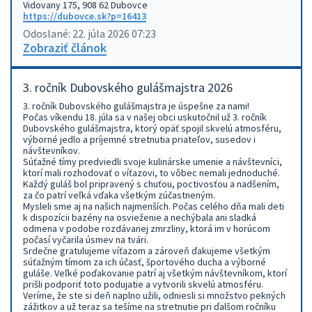
Vidovany 175, 908 62 Dubovce
https://dubovce.sk?p=16413
Odoslané: 22. júla 2026 07:23
Zobraziť článok
3. ročník Dubovského gulášmajstra 2026
3. ročník Dubovského gulášmajstra je úspešne za nami!
Počas víkendu 18. júla sa v našej obci uskutočnil už 3. ročník
Dubovského gulášmajstra, ktorý opäť spojil skvelú atmosféru,
výborné jedlo a príjemné stretnutia priateľov, susedov i
návštevníkov.
Súťažné tímy predviedli svoje kulinárske umenie a návštevníci,
ktorí mali rozhodovať o víťazovi, to vôbec nemali jednoduché.
Každý guláš bol pripravený s chuťou, poctivosťou a nadšením,
za čo patrí veľká vďaka všetkým zúčastneným.
Mysleli sme aj na našich najmenších. Počas celého dňa mali deti
k dispozícii bazény na osvieženie a nechýbala ani sladká
odmena v podobe rozdávanej zmrzliny, ktorá im v horúcom
počasí vyčarila úsmev na tvári.
Srdečne gratulujeme víťazom a zároveň ďakujeme všetkým
súťažným tímom za ich účasť, športového ducha a výborné
guláše. Veľké poďakovanie patrí aj všetkým návštevníkom, ktorí
prišli podporiť toto podujatie a vytvorili skvelú atmosféru.
Veríme, že ste si deň naplno užili, odniesli si množstvo pekných
zážitkov a už teraz sa tešíme na stretnutie pri ďalšom ročníku