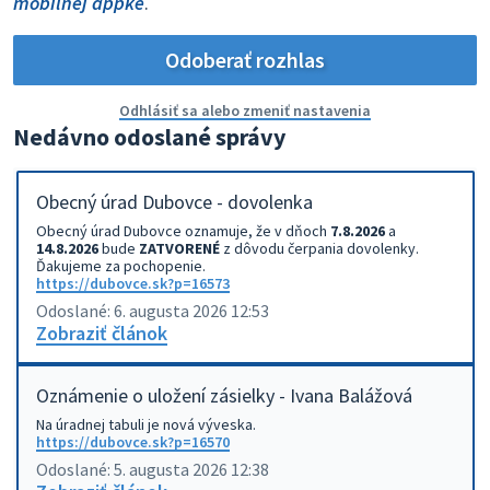
mobilnej appke
.
Odoberať rozhlas
Odhlásiť sa alebo zmeniť nastavenia
Nedávno odoslané správy
Obecný úrad Dubovce - dovolenka
Obecný úrad Dubovce oznamuje, že v dňoch
7.8.2026
a
14.8.2026
bude
ZATVORENÉ
z dôvodu čerpania dovolenky.
Ďakujeme za pochopenie.
https://dubovce.sk?p=16573
Odoslané: 6. augusta 2026 12:53
Zobraziť článok
Oznámenie o uložení zásielky - Ivana Balážová
Na úradnej tabuli je nová výveska.
https://dubovce.sk?p=16570
Odoslané: 5. augusta 2026 12:38