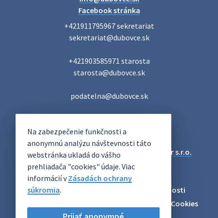
Facebook stránka
+421911795967 sekretariat

sekretariat@dubovce.sk

+421903585971 starosta

starosta@dubovce.sk

podatelna@dubovce.sk
DUBOVCE
Na zabezpečenie funkčnosti a
OFICIÁLNE STRÁNKY
anonymnú analýzu návštevnosti táto
Technický prevádzkovateľ:
Alphabet partner s.r.o.
webstránka ukladá do vášho
Správca obsahu:
Obec Dubovce
prehliadača "cookies" údaje. Viac
Posledná aktualizácia:
06.08.2026
informácií v
Zásadách ochrany
súkromia
Odber RSS
.
Mapa
Vyhlásenie o prístupnosti
Zásady ochrany osobných údajov
Nastaviť Cookies
Prijať anonymné
Archív