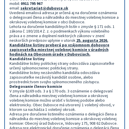
mobil:
0911 795 967
email:
sekretariat@dubovce.sk
Uvedená emailová adresa je určená aj na doručenie oznámenia
o delegovaní člena a náhradníka do miestnej volebnej komisie a
okrskovej volebnej komisie v obci Dubovce.
Lehota na doručenie kandidátnych listín v zmysle § 171 ods. 1
zákona č. 180/2014 Z. z. o podmienkach výkonu volebného
práva a o zmene a doplnení niektorých zákonov v znení
neskorších predpisov uplynie v utorok
25
.
augusta 2026.
Kandidátne listiny preberá po vzájomnom dohovore
zapisovateľka miestnej volebnej komisie v úradných
hodinách na Obecnom úrade v Dubovciach.
Kandidátne listiny
Kandidátne listiny politickej strany odovzdáva zapisovateľke
určený splnomocnenec politickej strany.
Kandidátne listiny nezávislého kandidáta odovzdáva
zapisovateľke nezávislý kandidát osobne, alebo
prostredníctvom svojho splnomocneného zástupcu.
Delegovanie členov komisie
V zmysle §169 ods. 3 a § 170 ods. 3 oznámenie o delegovaní
člena a náhradníka miestnej volebnej komisie a okrskovej
volebnej komisie možno urobiť v listinnej podobe alebo
elektronicky. Obec Dubovce má utvorený 1 volebný obvod, v
ktorom sa nachádza 1 volebný okrsok.
Adresa pre doručenie listinného oznámenia o delegácii člena a
náhradníka do miestnej volebnej komisie a okrskovej volebnej
komisie: Obecný úrad Dubovce, Vidovany 175, 908 62 Dubovce.
Adresa pre elektronické doručenie oznámenia o delegácii člena