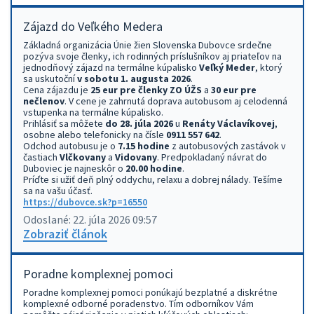
Zájazd do Veľkého Medera
Základná organizácia Únie žien Slovenska Dubovce srdečne
pozýva svoje členky, ich rodinných príslušníkov aj priateľov na
jednodňový zájazd na termálne kúpalisko
Veľký Meder
, ktorý
sa uskutoční
v sobotu 1. augusta 2026
.
Cena zájazdu je
25 eur pre členky ZO ÚŽS
a
30 eur pre
nečlenov
. V cene je zahrnutá doprava autobusom aj celodenná
vstupenka na termálne kúpalisko.
Prihlásiť sa môžete
do 28. júla 2026
u
Renáty Václavíkovej
,
osobne alebo telefonicky na čísle
0911 557 642
.
Odchod autobusu je o
7.15 hodine
z autobusových zastávok v
častiach
Vlčkovany
a
Vidovany
. Predpokladaný návrat do
Duboviec je najneskôr o
20.00 hodine
.
Príďte si užiť deň plný oddychu, relaxu a dobrej nálady. Tešíme
sa na vašu účasť.
https://dubovce.sk?p=16550
Odoslané: 22. júla 2026 09:57
Zobraziť článok
Poradne komplexnej pomoci
Poradne komplexnej pomoci ponúkajú bezplatné a diskrétne
komplexné odborné poradenstvo. Tím odborníkov Vám