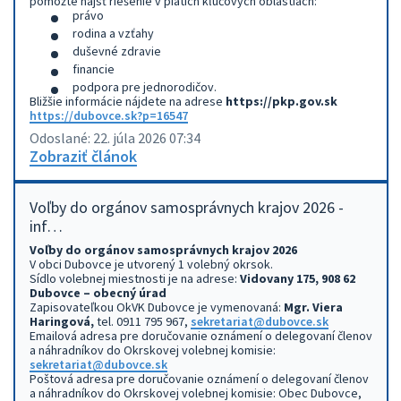
pomôžte nájsť riešenie v piatich kľúčových oblastiach:
právo
rodina a vzťahy
duševné zdravie
financie
podpora pre jednorodičov.
Bližšie informácie nájdete na adrese
https://pkp.gov.sk
https://dubovce.sk?p=16547
Odoslané: 22. júla 2026 07:34
Zobraziť článok
Voľby do orgánov samosprávnych krajov 2026 -
inf…
Voľby do orgánov samosprávnych krajov 2026
V obci Dubovce je utvorený 1 volebný okrsok.
Sídlo volebnej miestnosti je na adrese:
Vidovany 175, 908 62
Dubovce – obecný úrad
Zapisovateľkou OkVK Dubovce je vymenovaná:
Mgr. Viera
Haringová,
tel. 0911 795 967,
sekretariat@dubovce.sk
Emailová adresa pre doručovanie oznámení o delegovaní členov
a náhradníkov do Okrskovej volebnej komisie:
sekretariat@dubovce.sk
Poštová adresa pre doručovanie oznámení o delegovaní členov
a náhradníkov do Okrskovej volebnej komisie: Obec Dubovce,