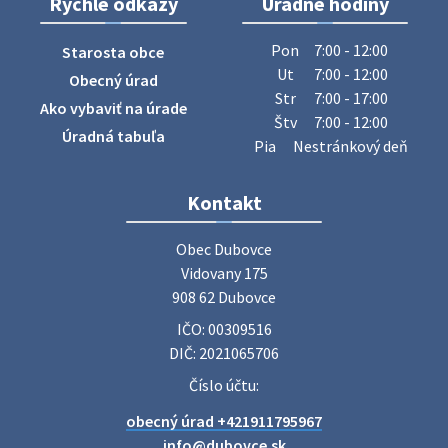
Rýchle odkazy
Úradné hodiny
Pon
7:00 - 12:00
Starosta obce
Ut
7:00 - 12:00
Obecný úrad
Str
7:00 - 17:00
Ako vybaviť na úrade
Štv
7:00 - 12:00
Úradná tabuľa
Pia
Nestránkový deň
Kontakt
Obec Dubovce

Vidovany 175

908 62 Dubovce
IČO: 00309516
DIČ: 2021065706
Číslo účtu:
obecný úrad +421911795967
info@dubovce.sk