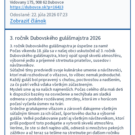
Vidovany 175, 908 62 Dubovce
https://dubovce.sk?p=16413
Odoslané: 22. júla 2026 07:23
Zobraziť článok
3. ročník Dubovského gulášmajstra 2026
3. ročník Dubovského gulášmajstra je úspešne za nami!
Počas víkendu 18. júla sa v našej obci uskutočnil už 3. ročník
Dubovského gulášmajstra, ktorý opäť spojil skvelú atmosféru,
výborné jedlo a príjemné stretnutia priateľov, susedov i
návštevníkov.
Súťažné tímy predviedli svoje kulinárske umenie a návštevníci,
ktorí mali rozhodovať o víťazovi, to vôbec nemali jednoduché.
Každý guláš bol pripravený s chuťou, poctivosťou a nadšením,
za čo patrí veľká vďaka všetkým zúčastneným.
Mysleli sme aj na našich najmenších. Počas celého dňa mali deti
k dispozícii bazény na osvieženie a nechýbala ani sladká
odmena v podobe rozdávanej zmrzliny, ktorá im v horúcom
počasí vyčarila úsmev na tvári.
Srdečne gratulujeme víťazom a zároveň ďakujeme všetkým
súťažným tímom za ich účasť, športového ducha a výborné
guláše. Veľké poďakovanie patrí aj všetkým návštevníkom, ktorí
prišli podporiť toto podujatie a vytvorili skvelú atmosféru.
Veríme, že ste si deň naplno užili, odniesli si množstvo pekných
zážitkov a už teraz sa tešíme na stretnutie pri ďalšom ročníku