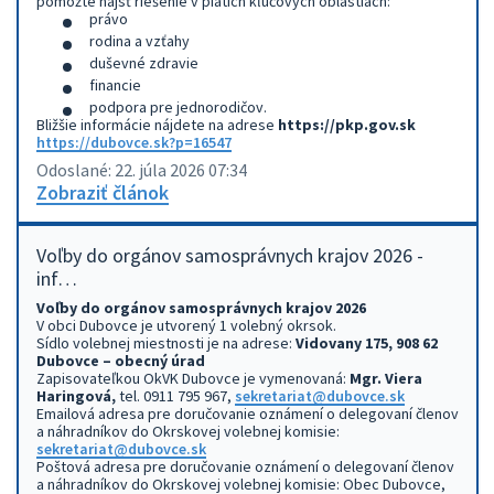
pomôžte nájsť riešenie v piatich kľúčových oblastiach:
právo
rodina a vzťahy
duševné zdravie
financie
podpora pre jednorodičov.
Bližšie informácie nájdete na adrese
https://pkp.gov.sk
https://dubovce.sk?p=16547
Odoslané: 22. júla 2026 07:34
Zobraziť článok
Voľby do orgánov samosprávnych krajov 2026 -
inf…
Voľby do orgánov samosprávnych krajov 2026
V obci Dubovce je utvorený 1 volebný okrsok.
Sídlo volebnej miestnosti je na adrese:
Vidovany 175, 908 62
Dubovce – obecný úrad
Zapisovateľkou OkVK Dubovce je vymenovaná:
Mgr. Viera
Haringová,
tel. 0911 795 967,
sekretariat@dubovce.sk
Emailová adresa pre doručovanie oznámení o delegovaní členov
a náhradníkov do Okrskovej volebnej komisie:
sekretariat@dubovce.sk
Poštová adresa pre doručovanie oznámení o delegovaní členov
a náhradníkov do Okrskovej volebnej komisie: Obec Dubovce,