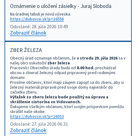
Oznámenie o uložení zásielky - Juraj Sloboda
Na úradnej tabuli je nová výveska.
https://dubovce.sk?p=16556
Odoslané: 28. júla 2026 10:49
Zobraziť článok
ZBER ŽELEZA
Obecný úrad oznamuje občanom, že
v stredu 29. júla 2026
sa v
našej obci uskutoční
zber železa
.
Pracovníci Obecného úradu budú od
8.00 hod.
prechádzať
obcou a zbierať železný odpad pripravený pred rodinnými
domami.
Prosíme občanov, ktorí majú záujem zapojiť sa do zberu, aby si
železný materiál pripravili pred svoje domy najneskôr do
začiatku zberu.
Výťažok zo zberu železa bude použitý na úpravu a
skrášlenie cintorína vo Vidovanoch.
Ďakujeme všetkým občanom, ktorí svojím príspevkom pomôžu
skrášliť naše okolie.
https://dubovce.sk?p=16553
Odoslané: 27. júla 2026 06:31
Zobraziť článok