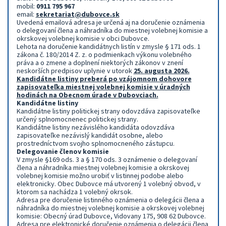
mobil:
0911 795 967
email:
sekretariat@dubovce.sk
Uvedená emailová adresa je určená aj na doručenie oznámenia
o delegovaní člena a náhradníka do miestnej volebnej komisie a
okrskovej volebnej komisie v obci Dubovce.
Lehota na doručenie kandidátnych listín v zmysle § 171 ods. 1
zákona č. 180/2014 Z. z. o podmienkach výkonu volebného
práva a o zmene a doplnení niektorých zákonov v znení
neskorších predpisov uplynie v utorok
25
.
augusta 2026.
Kandidátne listiny preberá po vzájomnom dohovore
zapisovateľka miestnej volebnej komisie v úradných
hodinách na Obecnom úrade v Dubovciach.
Kandidátne listiny
Kandidátne listiny politickej strany odovzdáva zapisovateľke
určený splnomocnenec politickej strany.
Kandidátne listiny nezávislého kandidáta odovzdáva
zapisovateľke nezávislý kandidát osobne, alebo
prostredníctvom svojho splnomocneného zástupcu.
Delegovanie členov komisie
V zmysle §169 ods. 3 a § 170 ods. 3 oznámenie o delegovaní
člena a náhradníka miestnej volebnej komisie a okrskovej
volebnej komisie možno urobiť v listinnej podobe alebo
elektronicky. Obec Dubovce má utvorený 1 volebný obvod, v
ktorom sa nachádza 1 volebný okrsok.
Adresa pre doručenie listinného oznámenia o delegácii člena a
náhradníka do miestnej volebnej komisie a okrskovej volebnej
komisie: Obecný úrad Dubovce, Vidovany 175, 908 62 Dubovce.
Adresa pre elektronické doručenie oznámenia o delegácii člena