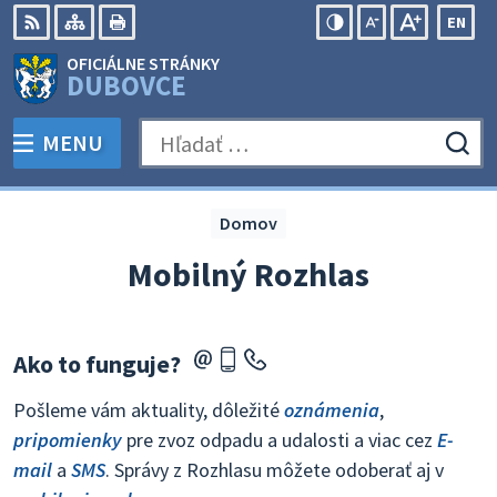
Preskočiť
EN
na
Swit
RSS
Mapa
Tlačiť
Zvýšiť
Zmenšiť
Zväčšiť
OFICIÁLNE STRÁNKY
obsah
lang
kontrast
veľkosť
veľkosť
DUBOVCE
to
písma
písma
Engli
MENU
PREPNÚŤ
Hľadať:
Odo
vyh
for
Domov
Mobilný Rozhlas
Ako to funguje?
Pošleme vám aktuality, dôležité
oznámenia
,
pripomienky
pre zvoz odpadu a udalosti a viac cez
E-
mail
a
SMS
. Správy z Rozhlasu môžete odoberať aj v