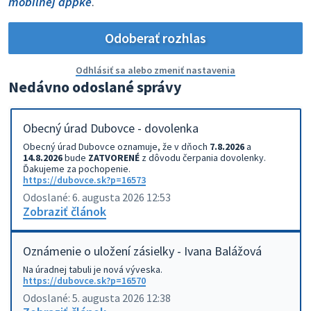
mobilnej appke
.
Odoberať rozhlas
Odhlásiť sa alebo zmeniť nastavenia
Nedávno odoslané správy
Obecný úrad Dubovce - dovolenka
Obecný úrad Dubovce oznamuje, že v dňoch
7.8.2026
a
14.8.2026
bude
ZATVORENÉ
z dôvodu čerpania dovolenky.
Ďakujeme za pochopenie.
https://dubovce.sk?p=16573
Odoslané: 6. augusta 2026 12:53
Zobraziť článok
Oznámenie o uložení zásielky - Ivana Balážová
Na úradnej tabuli je nová výveska.
https://dubovce.sk?p=16570
Odoslané: 5. augusta 2026 12:38