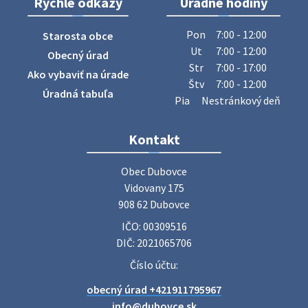
Rýchle odkazy
Úradné hodiny
Pon
7:00 - 12:00
Starosta obce
Ut
7:00 - 12:00
Obecný úrad
Str
7:00 - 17:00
Ako vybaviť na úrade
Štv
7:00 - 12:00
Úradná tabuľa
Pia
Nestránkový deň
Kontakt
Obec Dubovce

Vidovany 175

908 62 Dubovce
IČO: 00309516
DIČ: 2021065706
Číslo účtu:
obecný úrad +421911795967
info@dubovce.sk