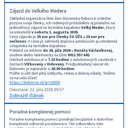
Zájazd do Veľkého Medera
Základná organizácia Únie žien Slovenska Dubovce srdečne
pozýva svoje členky, ich rodinných príslušníkov aj priateľov na
jednodňový zájazd na termálne kúpalisko
Veľký Meder
, ktorý
sa uskutoční
v sobotu 1. augusta 2026
.
Cena zájazdu je
25 eur pre členky ZO ÚŽS
a
30 eur pre
nečlenov
. V cene je zahrnutá doprava autobusom aj celodenná
vstupenka na termálne kúpalisko.
Prihlásiť sa môžete
do 28. júla 2026
u
Renáty Václavíkovej
,
osobne alebo telefonicky na čísle
0911 557 642
.
Odchod autobusu je o
7.15 hodine
z autobusových zastávok v
častiach
Vlčkovany
a
Vidovany
. Predpokladaný návrat do
Duboviec je najneskôr o
20.00 hodine
.
Príďte si užiť deň plný oddychu, relaxu a dobrej nálady. Tešíme
sa na vašu účasť.
https://dubovce.sk?p=16550
Odoslané: 22. júla 2026 09:57
Zobraziť článok
Poradne komplexnej pomoci
Poradne komplexnej pomoci ponúkajú bezplatné a diskrétne
komplexné odborné poradenstvo. Tím odborníkov Vám