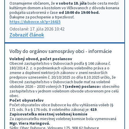
Oznamujeme občanom, že
v sobotu 18. júla
bude cesta medzi
kultúrnym domom a kostolom vo Vlčkovanoch z dôvodu konania
podujatia uzatvorená v čase
od 10:00 do 19:00 hod.
Ďakujme za pochopenie a trpezlivosť.
https://dubovce.sk?p=16415
Odoslané: 17. júla 2026 10:42
Zobraziť článok
Voľby do orgánov samosprávy obci - informácie
Volebný obvod, počet poslancov
Obecné zastupiteľstvo v Dubovciach podľa § 166 zákona č.
180/2014 Z. z. o podmienkach výkonu volebného práva a o
zmene a doplnení niektorých zákonov v znení neskorších
predpisov uznesením č. 20/10/2025 zo dňa 8.10.2025 určilo, že
Obecné zastupiteľstvo v Dubovciach bude mať na volebné
obdobie 2026 – 2030 volených
7 (sedem) poslanco
v obecného
zastupiteľstva v jednom volebnom obvode utvorenom pre celú
obec.
Počet obyvateľov
Počet obyvateľov obce Dubovce ku dňu vyhlásenia volieb (§
171 ods. 9 a § 176 ods. 8 volebného zákona) je:
619
.
Zapisovateľka miestnej volebnej komisie
Za zapisovateľku miestnej volebnej komisie bola vymenovaná
Mgr. Viera Haringová.
Sídlo: Obec Dubovce, Vidovany 175, 908 62 Dubovce