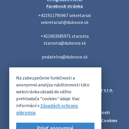
Facebook stránka
+421911795967 sekretariat

sekretariat@dubovce.sk

+421903585971 starosta

starosta@dubovce.sk

podatelna@dubovce.sk
DUBOVCE
Na zabezpečenie funkčnosti a
OFICIÁLNE STRÁNKY
anonymnú analýzu návštevnosti táto
Technický prevádzkovateľ:
Alphabet partner s.r.o.
webstránka ukladá do vášho
Správca obsahu:
Obec Dubovce
prehliadača "cookies" údaje. Viac
Posledná aktualizácia:
06.08.2026
informácií v
Zásadách ochrany
súkromia
Odber RSS
.
Mapa
Vyhlásenie o prístupnosti
Zásady ochrany osobných údajov
Nastaviť Cookies
Prijať anonymné
Archív