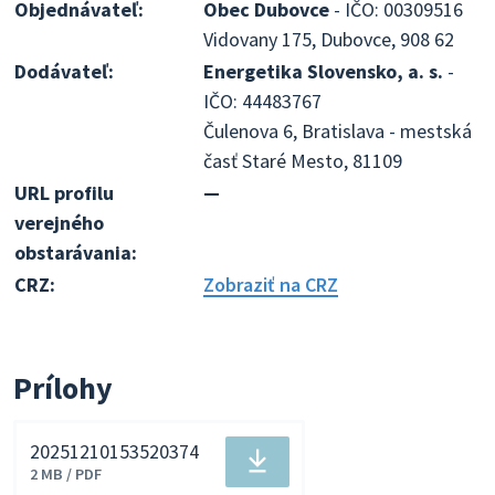
Objednávateľ:
Obec Dubovce
- IČO: 00309516
Vidovany 175, Dubovce, 908 62
Dodávateľ:
Energetika Slovensko, a. s.
-
IČO: 44483767
Čulenova 6, Bratislava - mestská
časť Staré Mesto, 81109
URL profilu
—
verejného
obstarávania:
CRZ:
Zobraziť na CRZ
Prílohy
20251210153520374
Stiahnuť
2 MB / PDF
súbor