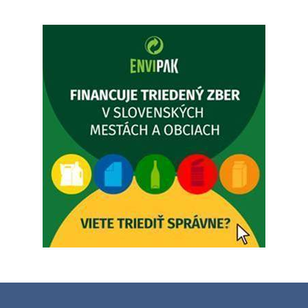
Popudinské Močidľany oznamuje, že od 19.8 - 28.8.2026
budeZATVORENÁ z dôvodu čerpania dovolenky. Akútne
prípady bude riešiť MUDr.Fisch…
5. augusta 2026 12:35
Zajtrajší zvoz odpadu
Vážený občan, zajtra 5. 8. sa bude zvážať komunálny odpad.
4. augusta 2026 15:30
Dnešný zvoz odpadu
Vážený občan, dnes 5. 8. sa zváža komunálny odpad.
5. augusta 2026 05:00
Oznámenie o uložení zásielky - Juraj Sloboda
Na úradnej tabuli je nová výveska. https://dubovce.sk?
p=16556
28. júla 2026 10:49