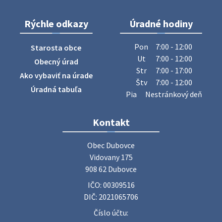
Rýchle odkazy
Úradné hodiny
ZBER ŽELEZA
Obecný úrad oznamuje občanom, že v stredu 29. júla 2026
Pon
7:00 - 12:00
Starosta obce
sa v našej obci uskutoční zber železa. Pracovníci Obecného
Ut
7:00 - 12:00
Obecný úrad
úradu budú od 8.00 hod. prechádzať obcou a zbierať
Str
7:00 - 17:00
Ako vybaviť na úrade
železný odpad …
Štv
7:00 - 12:00
27. júla 2026 06:31
Úradná tabuľa
Pia
Nestránkový deň
Zájazd do Veľkého Medera
Kontakt
Základná organizácia Únie žien Slovenska Dubovce
srdečne pozýva svoje členky, ich rodinných príslušníkov aj
Obec Dubovce

priateľov na jednodňový zájazd na termálne kúpalisko
Vidovany 175

Veľký Meder, ktorý …
908 62 Dubovce
22. júla 2026 09:57
IČO: 00309516
DIČ: 2021065706
Poradne komplexnej pomoci
Číslo účtu:
Poradne komplexnej pomoci ponúkajú bezplatné a