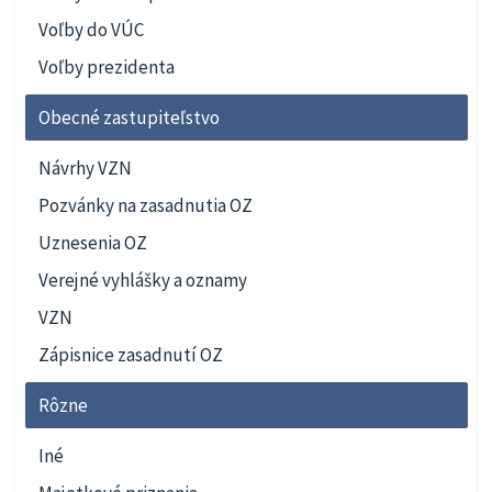
Voľby do VÚC
Voľby prezidenta
Obecné zastupiteľstvo
Návrhy VZN
Pozvánky na zasadnutia OZ
Uznesenia OZ
Verejné vyhlášky a oznamy
VZN
Zápisnice zasadnutí OZ
Rôzne
Iné