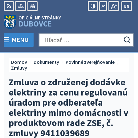
Preskočiť
EN
na
Swit
RSS
Mapa
Tlačiť
Zvýšiť
Zmenšiť
Zväčšiť
OFICIÁLNE STRÁNKY
obsah
lang
kontrast
veľkosť
veľkosť
DUBOVCE
to
písma
písma
Engli
MENU
PREPNÚŤ
Hľadať:
Odo
vyh
for
Domov
Dokumenty
Povinné zverejňovanie
Zmluvy
Zmluva o združenej dodávke
elektriny za cenu regulovanú
úradom pre odberateľa
elektriny mimo domácnosti v
produktovom rade ZSE, č.
zmluvy 9411039689