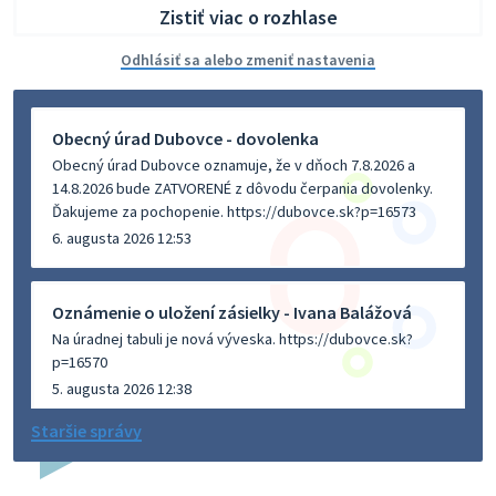
Zistiť viac o rozhlase
Odhlásiť sa alebo zmeniť nastavenia
Obecný úrad Dubovce - dovolenka
Obecný úrad Dubovce oznamuje, že v dňoch 7.8.2026 a
14.8.2026 bude ZATVORENÉ z dôvodu čerpania dovolenky.
Ďakujeme za pochopenie. https://dubovce.sk?p=16573
6. augusta 2026 12:53
Oznámenie o uložení zásielky - Ivana Balážová
Na úradnej tabuli je nová výveska. https://dubovce.sk?
p=16570
5. augusta 2026 12:38
Staršie správy
Dovolenka - MUDr. Marián Sivoň
Ambulancia pre dospelých - MUDr. Marián Sivoň