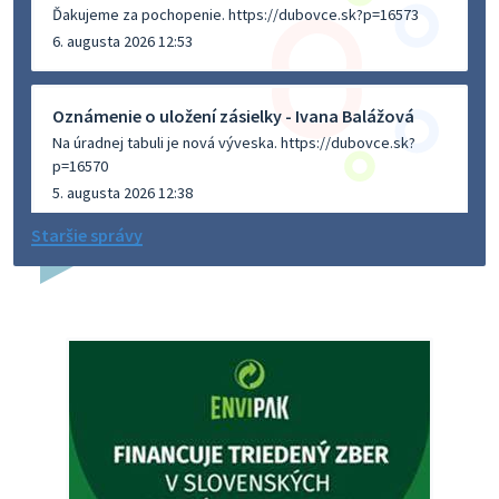
Ďakujeme za pochopenie. https://dubovce.sk?p=16573
6. augusta 2026 12:53
Oznámenie o uložení zásielky - Ivana Balážová
Na úradnej tabuli je nová výveska. https://dubovce.sk?
p=16570
5. augusta 2026 12:38
Staršie správy
Dovolenka - MUDr. Marián Sivoň
Ambulancia pre dospelých - MUDr. Marián Sivoň
Popudinské Močidľany oznamuje, že od 19.8 - 28.8.2026
budeZATVORENÁ z dôvodu čerpania dovolenky. Akútne
prípady bude riešiť MUDr.Fisch…
5. augusta 2026 12:35
Zajtrajší zvoz odpadu
Vážený občan, zajtra 5. 8. sa bude zvážať komunálny odpad.