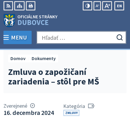
Preskočiť
EN
na
Swit
RSS
Mapa
Tlačiť
Zvýšiť
Zmenšiť
Zväčšiť
OFICIÁLNE STRÁNKY
obsah
lang
kontrast
veľkosť
veľkosť
DUBOVCE
to
písma
písma
Engli
MENU
PREPNÚŤ
Hľadať:
Odo
vyh
for
Domov
Dokumenty
Zmluva o zapožičaní
zariadenia – stôl pre MŠ
Zverejnené
Kategória
16. decembra 2024
ZMLUVY