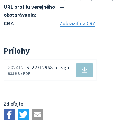
URL profilu verejného
—
obstarávania:
CRZ:
Zobraziť na CRZ
Prílohy
20241216122712968-httvgu
Stiahnuť
938 KB / PDF
súbor
Zdieľajte