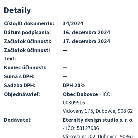
Detaily
Číslo/ID dokumentu:
34/2024
Dátum podpísania:
16. decembra 2024
Začiatok účinnosti:
17. decembra 2024
Začiatok účinnosti
—
text:
Koniec účinnosti:
—
Suma s DPH:
—
Sadzba DPH:
DPH 20%
Objednávateľ:
Obec Dubovce
- IČO:
00309516
Vidovany 175, Dubovce, 908 62
Dodávateľ:
Eternity design studio s. r. o.
- IČO: 53127986
Vlčkovany 102, Dubovce, 90862