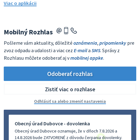
Viac o aplikácii
Mobilný Rozhlas
Pošleme vám aktuality, dôležité
oznámenia
,
pripomienky
pre
zvoz odpadu a udalosti a viac cez
E-mail
a
SMS
. Správy z
Rozhlasu môžete odoberať aj v
mobilnej appke
.
Odoberať rozhlas
Zistiť viac o rozhlase
Odhlásiť sa alebo zmeniť nastavenia
Obecný úrad Dubovce - dovolenka
Obecný úrad Dubovce oznamuje, že v dňoch 7.8.2026 a
14.8.2026 bude ZATVORENÉ z dôvodu čerpania dovolenky.