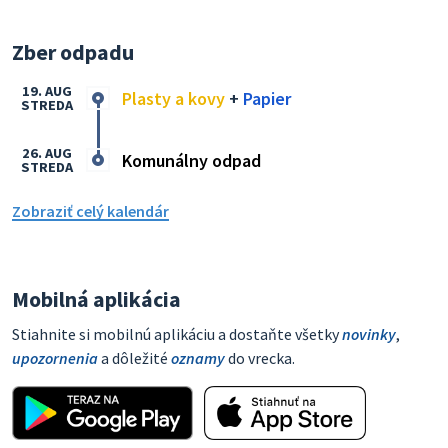
Zber odpadu
19. AUG
Plasty a kovy
+
Papier
STREDA
26. AUG
Komunálny odpad
STREDA
Zobraziť celý kalendár
Mobilná aplikácia
Stiahnite si mobilnú aplikáciu a dostaňte všetky
novinky
,
upozornenia
a dôležité
oznamy
do vrecka.