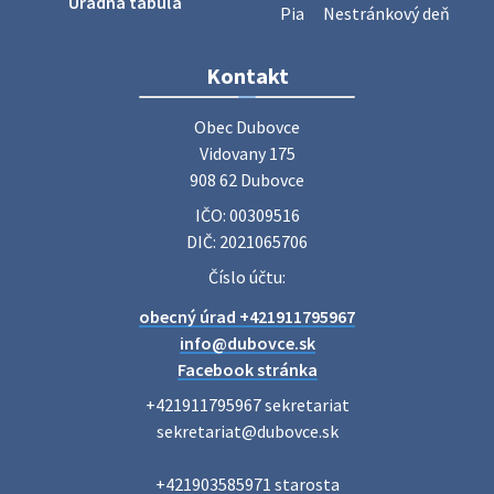
Úradná tabuľa
Pia
Nestránkový deň
Zájazd do Veľkého Medera
Kontakt
Základná organizácia Únie žien Slovenska Dubovce
srdečne pozýva svoje členky, ich rodinných príslušníkov aj
Obec Dubovce

priateľov na jednodňový zájazd na termálne kúpalisko
Vidovany 175

Veľký Meder, ktorý …
908 62 Dubovce
22. júla 2026 09:57
IČO: 00309516
DIČ: 2021065706
Poradne komplexnej pomoci
Číslo účtu:
Poradne komplexnej pomoci ponúkajú bezplatné a
obecný úrad +421911795967
diskrétne komplexné odborné poradenstvo. Tím
odborníkov Vám pomôžte nájsť riešenie v piatich kľúčových
info@dubovce.sk
oblastiach: právo rodina a v…
Facebook stránka
22. júla 2026 07:34
+421911795967 sekretariat

sekretariat@dubovce.sk

Voľby do orgánov samosprávnych krajov 2026 -
+421903585971 starosta

inf…