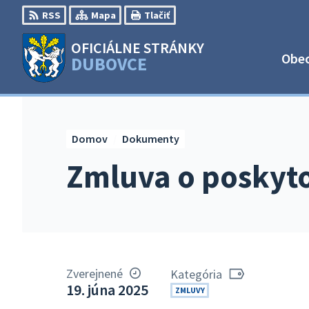
Preskočiť
RSS
Mapa
Tlačiť
na
obsah
OFICIÁLNE STRÁNKY
Obe
DUBOVCE
Domov
Dokumenty
Zmluva o poskyto
Zverejnené
Kategória
19. júna 2025
ZMLUVY