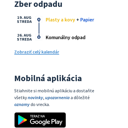
Zber odpadu
19. AUG
Plasty a kovy
+
Papier
STREDA
26. AUG
Komunálny odpad
STREDA
Zobraziť celý kalendár
Mobilná aplikácia
Stiahnite si mobilnú aplikáciu a dostaňte
všetky
novinky
,
upozornenia
a dôležité
oznamy
do vrecka.