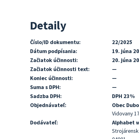
Detaily
Číslo/ID dokumentu:
22/2025
Dátum podpísania:
19. júna 2
Začiatok účinnosti:
20. júna 2
Začiatok účinnosti text:
—
Koniec účinnosti:
—
Suma s DPH:
—
Sadzba DPH:
DPH 23%
Objednávateľ:
Obec Dubo
Vidovany 17
Dodávateľ:
Alphabet we
Strojárensk