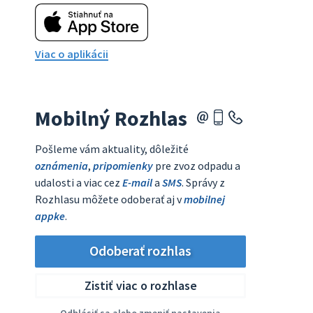
Viac o aplikácii
Mobilný Rozhlas
Pošleme vám aktuality, dôležité
oznámenia
,
pripomienky
pre zvoz odpadu a
udalosti a viac cez
E-mail
a
SMS
. Správy z
Rozhlasu môžete odoberať aj v
mobilnej
appke
.
Odoberať rozhlas
Zistiť viac o rozhlase
Odhlásiť sa alebo zmeniť nastavenia