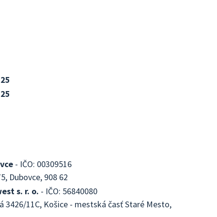
025
025
vce
- IČO: 00309516
5, Dubovce, 908 62
st s. r. o.
- IČO: 56840080
á 3426/11C, Košice - mestská časť Staré Mesto,