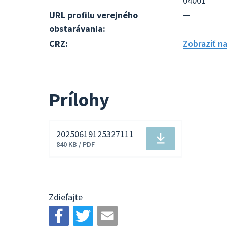
04001
URL profilu verejného
—
obstarávania:
CRZ:
Zobraziť n
Prílohy
20250619125327111
Stiahnuť
840 KB / PDF
súbor
Zdieľajte