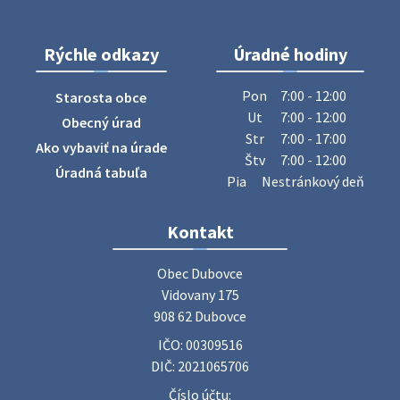
28. júla 2026 10:49
Rýchle odkazy
Úradné hodiny
ZBER ŽELEZA
Obecný úrad oznamuje občanom, že v stredu 29. júla 2026
Pon
7:00 - 12:00
Starosta obce
sa v našej obci uskutoční zber železa. Pracovníci Obecného
Ut
7:00 - 12:00
Obecný úrad
úradu budú od 8.00 hod. prechádzať obcou a zbierať
Str
7:00 - 17:00
Ako vybaviť na úrade
železný odpad …
Štv
7:00 - 12:00
27. júla 2026 06:31
Úradná tabuľa
Pia
Nestránkový deň
Zájazd do Veľkého Medera
Kontakt
Základná organizácia Únie žien Slovenska Dubovce
srdečne pozýva svoje členky, ich rodinných príslušníkov aj
Obec Dubovce

priateľov na jednodňový zájazd na termálne kúpalisko
Vidovany 175

Veľký Meder, ktorý …
908 62 Dubovce
22. júla 2026 09:57
IČO: 00309516
DIČ: 2021065706
Poradne komplexnej pomoci
Číslo účtu: