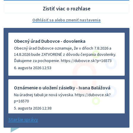
Zistiť viac o rozhlase
Odhlásiť sa alebo zmeniť nastavenia
Obecný úrad Dubovce - dovolenka
Obecný úrad Dubovce oznamuje, že v dňoch 7.8.2026 a
14.8.2026 bude ZATVORENÉ z dôvodu čerpania dovolenky.
Ďakujeme za pochopenie. https://dubovce.sk?p=16573
6. augusta 2026 12:53
Oznámenie o uložení zásielky - Ivana Balážová
Na úradnej tabuli je nová výveska. https://dubovce.sk?
p=16570
5. augusta 2026 12:38
Staršie správy
Dovolenka - MUDr. Marián Sivoň