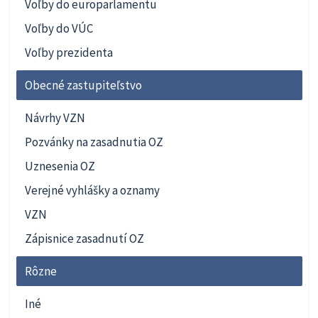
Voľby do europarlamentu
Voľby do VÚC
Voľby prezidenta
Obecné zastupiteľstvo
Návrhy VZN
Pozvánky na zasadnutia OZ
Uznesenia OZ
Verejné vyhlášky a oznamy
VZN
Zápisnice zasadnutí OZ
Rôzne
Iné