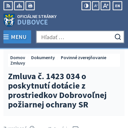
Preskočiť
EN
na
Swit
RSS
Mapa
Tlačiť
Zvýšiť
Zmenšiť
Zväčšiť
OFICIÁLNE STRÁNKY
obsah
lang
kontrast
veľkosť
veľkosť
DUBOVCE
to
písma
písma
Engli
MENU
PREPNÚŤ
Hľadať:
Odo
vyh
for
Domov
Dokumenty
Povinné zverejňovanie
Zmluvy
Zmluva č. 1423 034 o
poskytnutí dotácie z
prostriedkov Dobrovoľnej
požiarnej ochrany SR