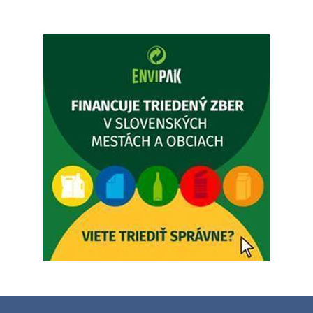
Ambulancia pre dospelých - MUDr. Marián Sivoň
Popudinské Močidľany oznamuje, že od 19.8 - 28.8.2026
budeZATVORENÁ z dôvodu čerpania dovolenky. Akútne
prípady bude riešiť MUDr.Fisch…
5. augusta 2026 12:35
Zajtrajší zvoz odpadu
Vážený občan, zajtra 5. 8. sa bude zvážať komunálny odpad.
4. augusta 2026 15:30
Dnešný zvoz odpadu
Vážený občan, dnes 5. 8. sa zváža komunálny odpad.
5. augusta 2026 05:00
Oznámenie o uložení zásielky - Juraj Sloboda
Na úradnej tabuli je nová výveska. https://dubovce.sk?
p=16556