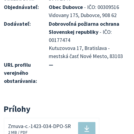
Objednávateľ:
Obec Dubovce
- IČO: 00309516
Vidovany 175, Dubovce, 908 62
Dodávateľ:
Dobrovoľná požiarna ochrana
Slovenskej republiky
- IČO:
00177474
Kutuzovova 17, Bratislava -
mestská časť Nové Mesto, 83103
URL profilu
—
verejného
obstarávania:
Prílohy
Zmuva-c.-1423-034-DPO-SR
Stiahnuť
2 MB / PDF