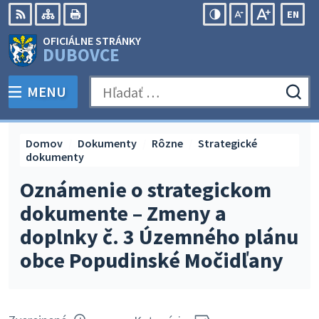
Preskočiť
EN
na
Swit
RSS
Mapa
Tlačiť
Zvýšiť
Zmenšiť
Zväčšiť
OFICIÁLNE STRÁNKY
obsah
lang
kontrast
veľkosť
veľkosť
DUBOVCE
to
písma
písma
Engli
MENU
PREPNÚŤ
Hľadať:
Odo
vyh
for
Domov
Dokumenty
Rôzne
Strategické
dokumenty
Oznámenie o strategickom
dokumente – Zmeny a
doplnky č. 3 Územného plánu
obce Popudinské Močidľany