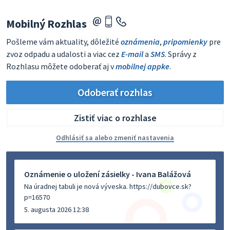
Mobilný Rozhlas
Pošleme vám aktuality, dôležité
oznámenia
,
pripomienky
pre
zvoz odpadu a udalosti a viac cez
E-mail
a
SMS
. Správy z
Rozhlasu môžete odoberať aj v
mobilnej appke
.
Odoberať rozhlas
Zistiť viac o rozhlase
Odhlásiť sa alebo zmeniť nastavenia
Oznámenie o uložení zásielky - Ivana Balážová
Na úradnej tabuli je nová výveska. https://dubovce.sk?
p=16570
5. augusta 2026 12:38