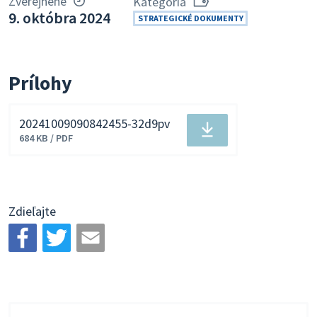
Zverejnené
Kategória
9. októbra 2024
STRATEGICKÉ DOKUMENTY
Prílohy
20241009090842455-32d9pv
Stiahnuť
684 KB / PDF
súbor
Zdieľajte