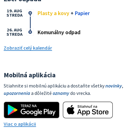
19. AUG
Plasty a kovy
+
Papier
STREDA
26. AUG
Komunálny odpad
STREDA
Zobraziť celý kalendár
Mobilná aplikácia
Stiahnite si mobilnú aplikáciu a dostaňte všetky
novinky
,
upozornenia
a dôležité
oznamy
do vrecka.
Viac o aplikácii