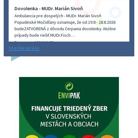
Dovolenka - MUDr. Marián Sivoň
Ambulancia pre dospelých - MUDr. Marián Sivoň
Popudinské Močidľany oznamuje, že od 19.8 - 28.8.2026
budeZATVORENÁ z dôvodu čerpania dovolenky. Akútne
prípady bude riešiť MUDr.Fisch…
5. augusta 2026 12:35
Staršie správy
Zajtrajší zvoz odpadu
Vážený občan, zajtra 5. 8. sa bude zvážať komunálny odpad.
4. augusta 2026 15:30
Dnešný zvoz odpadu
Vážený občan, dnes 5. 8. sa zváža komunálny odpad.
5. augusta 2026 05:00
Oznámenie o uložení zásielky - Juraj Sloboda