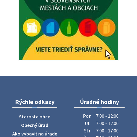
Oznámenie o uložení zásielky - Juraj Sloboda
Na úradnej tabuli je nová výveska. https://dubovce.sk?
p=16556
28. júla 2026 10:49
ZBER ŽELEZA
Obecný úrad oznamuje občanom, že v stredu 29. júla 2026
sa v našej obci uskutoční zber železa. Pracovníci Obecného
úradu budú od 8.00 hod. prechádzať obcou a zbierať
železný odpad …
27. júla 2026 06:31
Rýchle odkazy
Úradné hodiny
Zájazd do Veľkého Medera
Pon
7:00 - 12:00
Starosta obce
Základná organizácia Únie žien Slovenska Dubovce
Ut
7:00 - 12:00
Obecný úrad
srdečne pozýva svoje členky, ich rodinných príslušníkov aj
Str
7:00 - 17:00
Ako vybaviť na úrade
priateľov na jednodňový zájazd na termálne kúpalisko