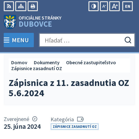
Preskočiť
EN
na
Swit
RSS
Mapa
Tlačiť
Zvýšiť
Zmenšiť
Zväčšiť
OFICIÁLNE STRÁNKY
obsah
lang
kontrast
veľkosť
veľkosť
DUBOVCE
to
písma
písma
Engli
MENU
PREPNÚŤ
Hľadať:
Odo
vyh
for
Domov
Dokumenty
Obecné zastupiteľstvo
Zápisnice zasadnutí OZ
Zápisnica z 11. zasadnutia OZ
5.6.2024
Zverejnené
Kategória
25. júna 2024
ZÁPISNICE ZASADNUTÍ OZ