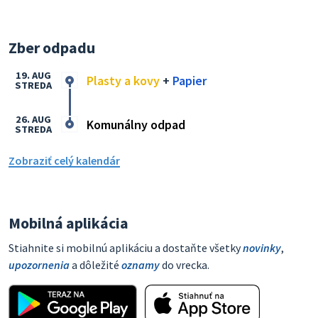
Zber odpadu
19. AUG
Plasty a kovy
+
Papier
STREDA
26. AUG
Komunálny odpad
STREDA
Zobraziť celý kalendár
Mobilná aplikácia
Stiahnite si mobilnú aplikáciu a dostaňte všetky
novinky
,
upozornenia
a dôležité
oznamy
do vrecka.