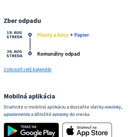
Zber odpadu
19. AUG
Plasty a kovy
+
Papier
STREDA
26. AUG
Komunálny odpad
STREDA
Zobraziť celý kalendár
Mobilná aplikácia
Stiahnite si mobilnú aplikáciu a dostaňte všetky
novinky
,
upozornenia
a dôležité
oznamy
do vrecka.