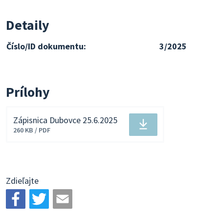
Detaily
Číslo/ID dokumentu:
3/2025
Prílohy
Zápisnica Dubovce 25.6.2025
Stiahnuť
260 KB / PDF
súbor
Zdieľajte