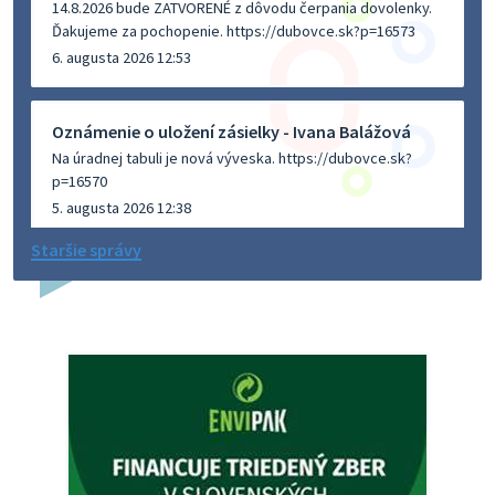
14.8.2026 bude ZATVORENÉ z dôvodu čerpania dovolenky.
Ďakujeme za pochopenie. https://dubovce.sk?p=16573
6. augusta 2026 12:53
Oznámenie o uložení zásielky - Ivana Balážová
Na úradnej tabuli je nová výveska. https://dubovce.sk?
p=16570
5. augusta 2026 12:38
Staršie správy
Dovolenka - MUDr. Marián Sivoň
Ambulancia pre dospelých - MUDr. Marián Sivoň
Popudinské Močidľany oznamuje, že od 19.8 - 28.8.2026
budeZATVORENÁ z dôvodu čerpania dovolenky. Akútne
prípady bude riešiť MUDr.Fisch…
5. augusta 2026 12:35
Zajtrajší zvoz odpadu