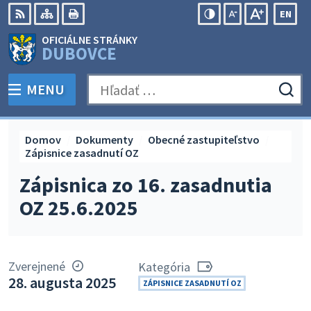
Preskočiť
EN
na
Swit
RSS
Mapa
Tlačiť
Zvýšiť
Zmenšiť
Zväčšiť
OFICIÁLNE STRÁNKY
obsah
lang
kontrast
veľkosť
veľkosť
DUBOVCE
to
písma
písma
Engli
MENU
PREPNÚŤ
Hľadať:
Odo
vyh
for
Domov
Dokumenty
Obecné zastupiteľstvo
Zápisnice zasadnutí OZ
Zápisnica zo 16. zasadnutia
OZ 25.6.2025
Zverejnené
Kategória
28. augusta 2025
ZÁPISNICE ZASADNUTÍ OZ