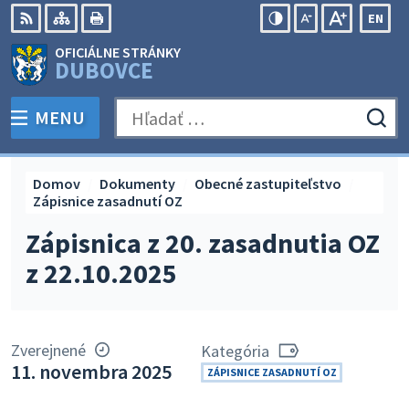
Preskočiť
EN
na
Swit
RSS
Mapa
Tlačiť
Zvýšiť
Zmenšiť
Zväčšiť
OFICIÁLNE STRÁNKY
obsah
lang
kontrast
veľkosť
veľkosť
DUBOVCE
to
písma
písma
Engli
MENU
PREPNÚŤ
Hľadať:
Odo
vyh
for
Domov
Dokumenty
Obecné zastupiteľstvo
Zápisnice zasadnutí OZ
Zápisnica z 20. zasadnutia OZ
z 22.10.2025
Zverejnené
Kategória
11. novembra 2025
ZÁPISNICE ZASADNUTÍ OZ