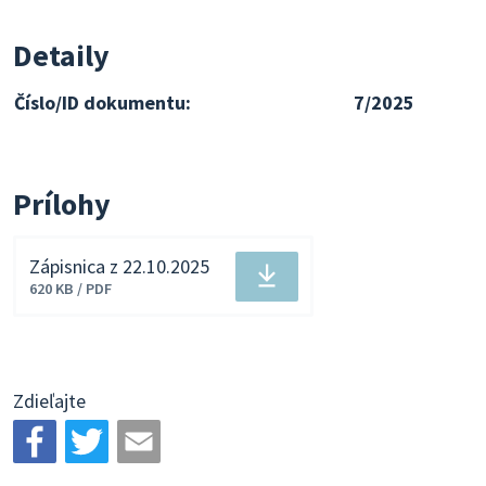
Detaily
Číslo/ID dokumentu:
7/2025
Prílohy
Zápisnica z 22.10.2025
Stiahnuť
620 KB / PDF
súbor
Zdieľajte