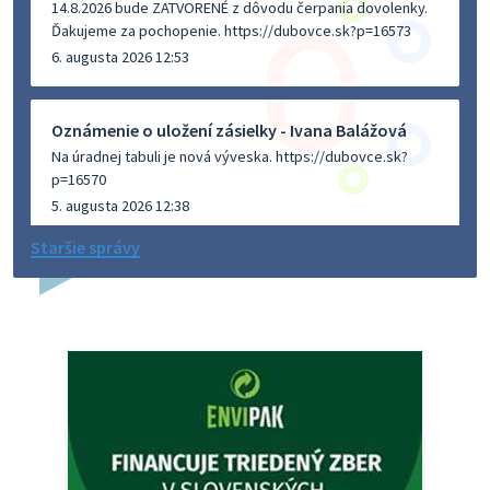
14.8.2026 bude ZATVORENÉ z dôvodu čerpania dovolenky.
Ďakujeme za pochopenie. https://dubovce.sk?p=16573
6. augusta 2026 12:53
Oznámenie o uložení zásielky - Ivana Balážová
Na úradnej tabuli je nová výveska. https://dubovce.sk?
p=16570
5. augusta 2026 12:38
Staršie správy
Dovolenka - MUDr. Marián Sivoň
Ambulancia pre dospelých - MUDr. Marián Sivoň
Popudinské Močidľany oznamuje, že od 19.8 - 28.8.2026
budeZATVORENÁ z dôvodu čerpania dovolenky. Akútne
prípady bude riešiť MUDr.Fisch…
5. augusta 2026 12:35
Zajtrajší zvoz odpadu