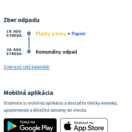
Zber odpadu
19. AUG
Plasty a kovy
+
Papier
STREDA
26. AUG
Komunálny odpad
STREDA
Zobraziť celý kalendár
Mobilná aplikácia
Stiahnite si mobilnú aplikáciu a dostaňte všetky
novinky
,
upozornenia
a dôležité
oznamy
do vrecka.