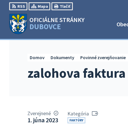
Preskočiť
RSS
Mapa
Tlačiť
na
obsah
OFICIÁLNE STRÁNKY
Obe
DUBOVCE
Domov
Dokumenty
Povinné zverejňovanie
zalohova faktura
Zverejnené
Kategória
1. júna 2023
FAKTÚRY