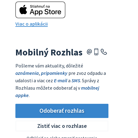
Viac o aplikácii
Mobilný Rozhlas
Pošleme vám aktuality, dôležité
oznámenia
,
pripomienky
pre zvoz odpadu a
udalosti a viac cez
E-mail
a
SMS
. Správy z
Rozhlasu môžete odoberať aj v
mobilnej
appke
.
Odoberať rozhlas
Zistiť viac o rozhlase
Odhlásiť sa alebo zmeniť nastavenia