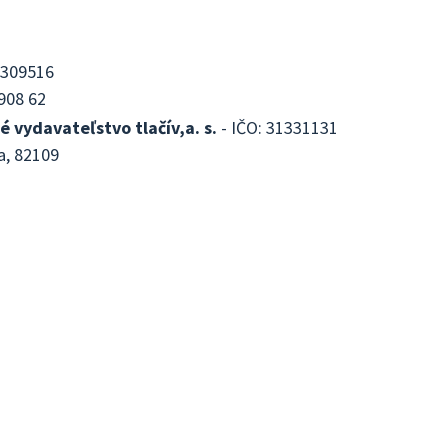
0309516
908 62
é vydavateľstvo tlačív,a. s.
- IČO: 31331131
a, 82109