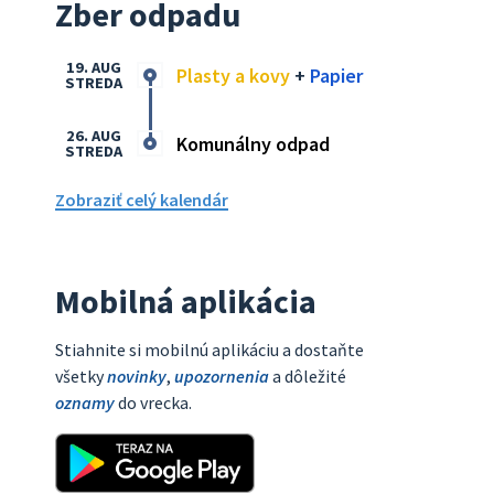
Zber odpadu
19. AUG
Plasty a kovy
+
Papier
STREDA
26. AUG
Komunálny odpad
STREDA
Zobraziť celý kalendár
Mobilná aplikácia
Stiahnite si mobilnú aplikáciu a dostaňte
všetky
novinky
,
upozornenia
a dôležité
oznamy
do vrecka.