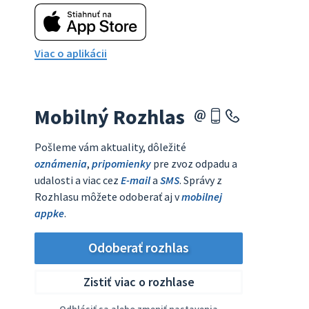
Viac o aplikácii
Mobilný Rozhlas
Pošleme vám aktuality, dôležité
oznámenia
,
pripomienky
pre zvoz odpadu a
udalosti a viac cez
E-mail
a
SMS
. Správy z
Rozhlasu môžete odoberať aj v
mobilnej
appke
.
Odoberať rozhlas
Zistiť viac o rozhlase
Odhlásiť sa alebo zmeniť nastavenia