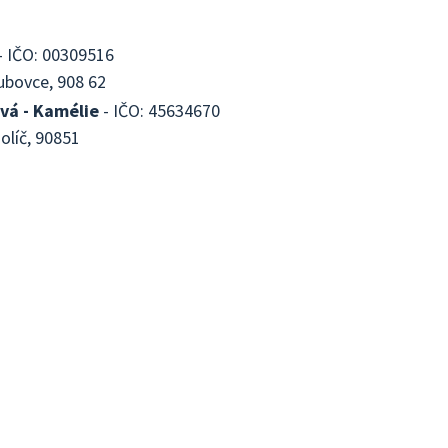
- IČO: 00309516
ubovce, 908 62
vá - Kamélie
- IČO: 45634670
Holíč, 90851