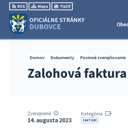
Preskočiť
RSS
Mapa
Tlačiť
na
obsah
OFICIÁLNE STRÁNKY
Obe
DUBOVCE
Domov
Dokumenty
Povinné zverejňovanie
Zalohová faktura
Zverejnené
Kategória
14. augusta 2023
FAKTÚRY