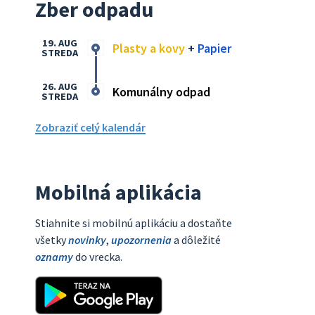
Zber odpadu
19. AUG
Plasty a kovy
+
Papier
STREDA
26. AUG
Komunálny odpad
STREDA
Zobraziť celý kalendár
Mobilná aplikácia
Stiahnite si mobilnú aplikáciu a dostaňte
všetky
novinky
,
upozornenia
a dôležité
oznamy
do vrecka.