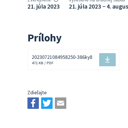
21. júla 2023
21. júla 2023 − 4. augu
Prílohy
20230721084958250-386ky8
Stiahnuť
471 KB / PDF
súbor
Zdieľajte