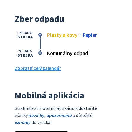
Zber odpadu
19. AUG
Plasty a kovy
+
Papier
STREDA
26. AUG
Komunálny odpad
STREDA
Zobraziť celý kalendár
Mobilná aplikácia
Stiahnite si mobilnú aplikáciu a dostaňte
všetky
novinky
,
upozornenia
a dôležité
oznamy
do vrecka.