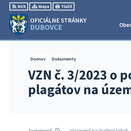
Preskočiť
RSS
Mapa
Tlačiť
na
obsah
OFICIÁLNE STRÁNKY
Obe
DUBOVCE
Domov
Dokumenty
VZN č. 3/2023 o
plagátov na územ
Zverejnené
Vyvesené na úradnej tabuli