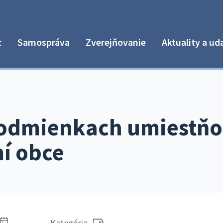
c
Samospráva
Zverejňovanie
Aktuality a ud
 podmienkach umiestň
í obce
Kategória