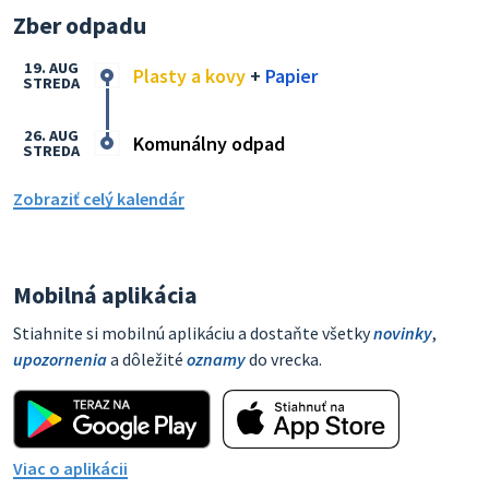
Zber odpadu
19. AUG
Plasty a kovy
+
Papier
STREDA
26. AUG
Komunálny odpad
STREDA
Zobraziť celý kalendár
Mobilná aplikácia
Stiahnite si mobilnú aplikáciu a dostaňte všetky
novinky
,
upozornenia
a dôležité
oznamy
do vrecka.
Viac o aplikácii