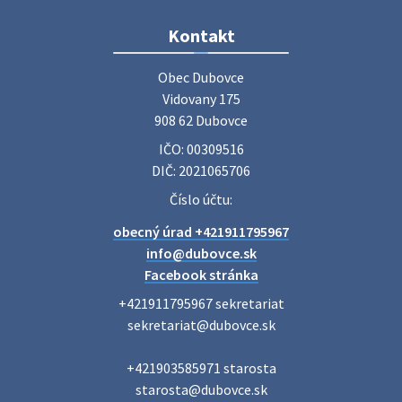
Zájazd do Veľkého Medera
Kontakt
Základná organizácia Únie žien Slovenska Dubovce
srdečne pozýva svoje členky, ich rodinných príslušníkov aj
Obec Dubovce

priateľov na jednodňový zájazd na termálne kúpalisko
Vidovany 175

Veľký Meder, ktorý …
908 62 Dubovce
22. júla 2026 09:57
IČO: 00309516
DIČ: 2021065706
Poradne komplexnej pomoci
Číslo účtu:
Poradne komplexnej pomoci ponúkajú bezplatné a
obecný úrad +421911795967
diskrétne komplexné odborné poradenstvo. Tím
odborníkov Vám pomôžte nájsť riešenie v piatich kľúčových
info@dubovce.sk
oblastiach: právo rodina a v…
Facebook stránka
22. júla 2026 07:34
+421911795967 sekretariat

sekretariat@dubovce.sk

Voľby do orgánov samosprávnych krajov 2026 -
+421903585971 starosta

inf…
starosta@dubovce.sk

Voľby do orgánov samosprávnych krajov 2026 V obci