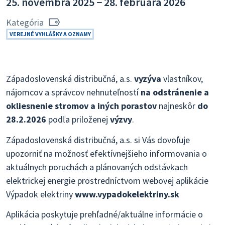
25. novembra 2025 − 28. februára 2026
Kategória
VEREJNÉ VYHLÁŠKY A OZNAMY
Západoslovenská distribučná, a.s.
vyzýva
vlastníkov,
nájomcov a správcov nehnuteľností
na odstránenie a
okliesnenie stromov a iných porastov
najneskôr
do
28.2.2026
podľa priloženej
výzvy
.
Západoslovenská distribučná, a.s. si Vás dovoľuje
upozorniť na možnosť efektívnejšieho informovania o
aktuálnych poruchách a plánovaných odstávkach
elektrickej energie prostredníctvom webovej aplikácie
Výpadok elektriny
www.vypadokelektriny.sk
Aplikácia poskytuje prehľadné/aktuálne informácie o