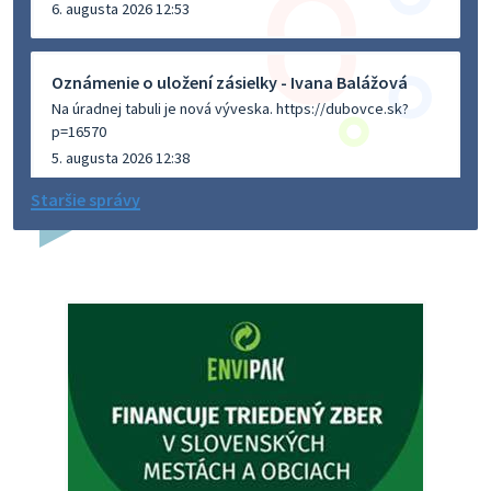
6. augusta 2026 12:53
Oznámenie o uložení zásielky - Ivana Balážová
Na úradnej tabuli je nová výveska. https://dubovce.sk?
p=16570
5. augusta 2026 12:38
Staršie správy
Dovolenka - MUDr. Marián Sivoň
Ambulancia pre dospelých - MUDr. Marián Sivoň
Popudinské Močidľany oznamuje, že od 19.8 - 28.8.2026
budeZATVORENÁ z dôvodu čerpania dovolenky. Akútne
prípady bude riešiť MUDr.Fisch…
5. augusta 2026 12:35
Zajtrajší zvoz odpadu
Vážený občan, zajtra 5. 8. sa bude zvážať komunálny odpad.
4. augusta 2026 15:30