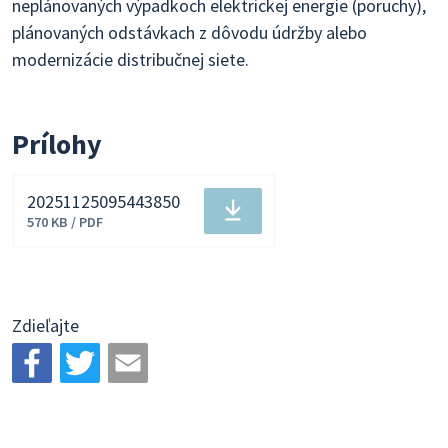
neplánovaných výpadkoch elektrickej energie (poruchy),
plánovaných odstávkach z dôvodu údržby alebo
modernizácie distribučnej siete.
Prílohy
20251125095443850
Stiahnuť
570 KB / PDF
súbor
Zdieľajte