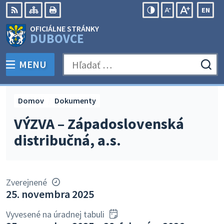
Preskočiť
EN
na
Swit
RSS
Mapa
Tlačiť
Zvýšiť
Zmenšiť
Zväčšiť
OFICIÁLNE STRÁNKY
obsah
lang
kontrast
veľkosť
veľkosť
DUBOVCE
to
písma
písma
Engli
MENU
PREPNÚŤ
Hľadať:
Odo
vyh
for
Domov
Dokumenty
VÝZVA – Západoslovenská
distribučná, a.s.
Zverejnené
25. novembra 2025
Vyvesené na úradnej tabuli